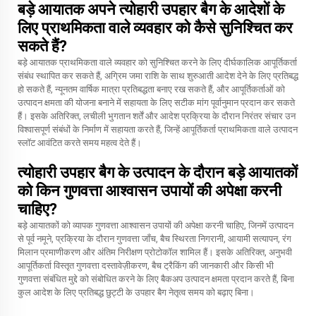
बड़े आयातक अपने त्योहारी उपहार बैग के आदेशों के
लिए प्राथमिकता वाले व्यवहार को कैसे सुनिश्चित कर
सकते हैं?
बड़े आयातक प्राथमिकता वाले व्यवहार को सुनिश्चित करने के लिए दीर्घकालिक आपूर्तिकर्ता
संबंध स्थापित कर सकते हैं, अग्रिम जमा राशि के साथ शुरुआती आदेश देने के लिए प्रतिबद्ध
हो सकते हैं, न्यूनतम वार्षिक मात्रा प्रतिबद्धता बनाए रख सकते हैं, और आपूर्तिकर्ताओं को
उत्पादन क्षमता की योजना बनाने में सहायता के लिए सटीक मांग पूर्वानुमान प्रदान कर सकते
हैं। इसके अतिरिक्त, लचीली भुगतान शर्तें और आदेश प्रक्रिया के दौरान निरंतर संचार उन
विश्वासपूर्ण संबंधों के निर्माण में सहायता करते हैं, जिन्हें आपूर्तिकर्ता प्राथमिकता वाले उत्पादन
स्लॉट आवंटित करते समय महत्व देते हैं।
त्योहारी उपहार बैग के उत्पादन के दौरान बड़े आयातकों
को किन गुणवत्ता आश्वासन उपायों की अपेक्षा करनी
चाहिए?
बड़े आयातकों को व्यापक गुणवत्ता आश्वासन उपायों की अपेक्षा करनी चाहिए, जिनमें उत्पादन
से पूर्व नमूने, प्रक्रिया के दौरान गुणवत्ता जाँच, बैच स्थिरता निगरानी, आयामी सत्यापन, रंग
मिलान प्रमाणीकरण और अंतिम निरीक्षण प्रोटोकॉल शामिल हैं। इसके अतिरिक्त, अनुभवी
आपूर्तिकर्ता विस्तृत गुणवत्ता दस्तावेज़ीकरण, बैच ट्रैकिंग की जानकारी और किसी भी
गुणवत्ता संबंधित मुद्दे को संबोधित करने के लिए बैकअप उत्पादन क्षमता प्रदान करते हैं, बिना
कुल आदेश के लिए प्रतिबद्ध छुट्टी के उपहार बैग नेतृत्व समय को बढ़ाए बिना।