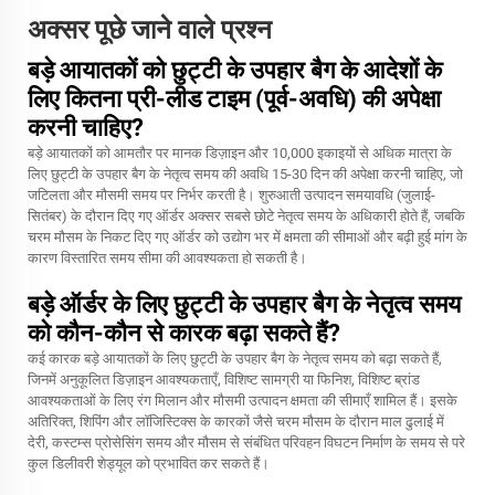
अक्सर पूछे जाने वाले प्रश्न
बड़े आयातकों को छुट्टी के उपहार बैग के आदेशों के
लिए कितना प्री-लीड टाइम (पूर्व-अवधि) की अपेक्षा
करनी चाहिए?
बड़े आयातकों को आमतौर पर मानक डिज़ाइन और 10,000 इकाइयों से अधिक मात्रा के
लिए छुट्टी के उपहार बैग के नेतृत्व समय की अवधि 15-30 दिन की अपेक्षा करनी चाहिए, जो
जटिलता और मौसमी समय पर निर्भर करती है। शुरुआती उत्पादन समयावधि (जुलाई-
सितंबर) के दौरान दिए गए ऑर्डर अक्सर सबसे छोटे नेतृत्व समय के अधिकारी होते हैं, जबकि
चरम मौसम के निकट दिए गए ऑर्डर को उद्योग भर में क्षमता की सीमाओं और बढ़ी हुई मांग के
कारण विस्तारित समय सीमा की आवश्यकता हो सकती है।
बड़े ऑर्डर के लिए छुट्टी के उपहार बैग के नेतृत्व समय
को कौन-कौन से कारक बढ़ा सकते हैं?
कई कारक बड़े आयातकों के लिए छुट्टी के उपहार बैग के नेतृत्व समय को बढ़ा सकते हैं,
जिनमें अनुकूलित डिज़ाइन आवश्यकताएँ, विशिष्ट सामग्री या फिनिश, विशिष्ट ब्रांड
आवश्यकताओं के लिए रंग मिलान और मौसमी उत्पादन क्षमता की सीमाएँ शामिल हैं। इसके
अतिरिक्त, शिपिंग और लॉजिस्टिक्स के कारकों जैसे चरम मौसम के दौरान माल ढुलाई में
देरी, कस्टम्स प्रोसेसिंग समय और मौसम से संबंधित परिवहन विघटन निर्माण के समय से परे
कुल डिलीवरी शेड्यूल को प्रभावित कर सकते हैं।