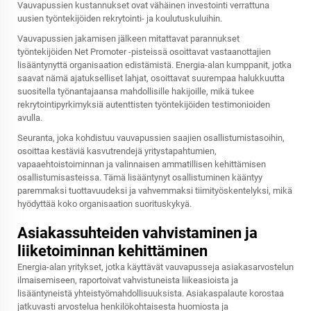
Vauvapussien kustannukset ovat vähäinen investointi verrattuna
uusien työntekijöiden rekrytointi- ja koulutuskuluihin.
Vauvapussien jakamisen jälkeen mitattavat parannukset
työntekijöiden Net Promoter -pisteissä osoittavat vastaanottajien
lisääntynyttä organisaation edistämistä. Energia-alan kumppanit, jotka
saavat nämä ajatukselliset lahjat, osoittavat suurempaa halukkuutta
suositella työnantajaansa mahdollisille hakijoille, mikä tukee
rekrytointipyrkimyksiä autenttisten työntekijöiden testimonioiden
avulla.
Seuranta, joka kohdistuu vauvapussien saajien osallistumistasoihin,
osoittaa kestäviä kasvutrendejä yritystapahtumien,
vapaaehtoistoiminnan ja valinnaisen ammatillisen kehittämisen
osallistumisasteissa. Tämä lisääntynyt osallistuminen kääntyy
paremmaksi tuottavuudeksi ja vahvemmaksi tiimityöskentelyksi, mikä
hyödyttää koko organisaation suorituskykyä.
Asiakassuhteiden vahvistaminen ja
liiketoiminnan kehittäminen
Energia-alan yritykset, jotka käyttävät vauvapusseja asiakasarvostelun
ilmaisemiseen, raportoivat vahvistuneista liikeasioista ja
lisääntyneistä yhteistyömahdollisuuksista. Asiakaspalaute korostaa
jatkuvasti arvostelua henkilökohtaisesta huomiosta ja