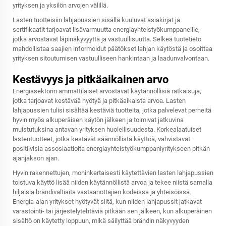
yrityksen ja yksilön arvojen välillä.
Lasten tuotteisiin lahjapussien sisällä kuuluvat asiakirjat ja
sertifikaatit tarjoavat lisävarmuutta energiayhteistyökumppaneille,
jotka arvostavat läpinäkyvyyttä ja vastuullisuutta. Selkeä tuotetieto
mahdollistaa saajien informoidut päätökset lahjan käytöstä ja osoittaa
yrityksen sitoutumisen vastuulliseen hankintaan ja laadunvalvontaan.
Kestävyys ja pitkäaikainen arvo
Energiasektorin ammattilaiset arvostavat käytännöllisiä ratkaisuja,
jotka tarjoavat kestävää hyötyä ja pitkäaikaista arvoa. Lasten
lahjapussien tulisi sisältää kestäviä tuotteita, jotka palvelevat perheitä
hyvin myös alkuperäisen käytön jälkeen ja toimivat jatkuvina
muistutuksina antavan yrityksen huolellisuudesta. Korkealaatuiset
lastentuotteet, jotka kestävät säännöllistä käyttöä, vahvistavat
positiivisia assosiaatioita energiayhteistyökumppaniyritykseen pitkän
ajanjakson ajan.
Hyvin rakennettujen, moninkertaisesti käytettävien lasten lahjapussien
toistuva käyttö lisää niiden käytännöllistä arvoa ja tekee niistä samalla
hiljaisia brändivaltiaita vastaanottajien kodeissa ja yhteisöissä.
Energia-alan yritykset hyötyvät siitä, kun niiden lahjapussit jatkavat
varastointi- tai järjestelytehtäviä pitkään sen jälkeen, kun alkuperäinen
sisältö on käytetty loppuun, mikä säilyttää brändin näkyvyyden