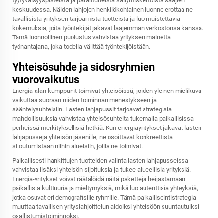
tyytyväisyyspisteistä ja parantuneista säilymiskertoista saajien
keskuudessa. Näiden lahjojen henkilökohtainen luonne erottaa ne
tavallisista yrityksen tarjoamista tuotteista ja luo muistettavia
kokemuksia, joita työntekijät jakavat laajemman verkostonsa kanssa.
Tämä luonnollinen puolustus vahvistaa yrityksen mainetta
työnantajana, joka todella välittää työntekijöistään.
Yhteisösuhde ja sidosryhmien
vuorovaikutus
Energia-alan kumppanit toimivat yhteisöissä, joiden yleinen mielikuva
vaikuttaa suoraan niiden toiminnan menestykseen ja
sääntelysuhteisiin. Lasten lahjapussit tarjoavat strategisia
mahdollisuuksia vahvistaa yhteisösuhteita tukemalla paikallisissa
perheissä merkityksellisiä hetkiä. Kun energiayritykset jakavat lasten
lahjapusseja yhteisön jäsenille, ne osoittavat konkreettista
sitoutumistaan niihin alueisiin, joilla ne toimivat.
Paikallisesti hankittujen tuotteiden valinta lasten lahjapusseissa
vahvistaa lisäksi yhteisön sijoituksia ja tukee alueellisia yrityksiä.
Energia-yritykset voivat räätälöidä näitä paketteja heijastamaan
paikallista kulttuuria ja mieltymyksiä, mikä luo autenttisia yhteyksiä,
jotka osuvat eri demografisille ryhmille. Tämä paikallisointistrategia
muuttaa tavallisen yrityslahjoittelun aidoiksi yhteisöön suuntautuiksi
osallistumistoiminnoksi.