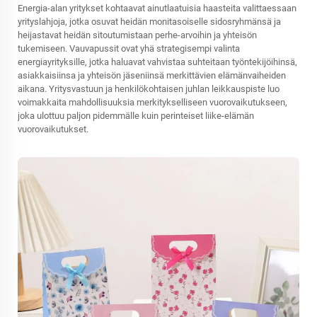
Energia-alan yritykset kohtaavat ainutlaatuisia haasteita valittaessaan
yrityslahjoja, jotka osuvat heidän monitasoiselle sidosryhmänsä ja
heijastavat heidän sitoutumistaan perhe-arvoihin ja yhteisön
tukemiseen. Vauvapussit ovat yhä strategisempi valinta
energiayrityksille, jotka haluavat vahvistaa suhteitaan työntekijöihinsä,
asiakkaisiinsa ja yhteisön jäseniinsä merkittävien elämänvaiheiden
aikana. Yritysvastuun ja henkilökohtaisen juhlan leikkauspiste luo
voimakkaita mahdollisuuksia merkitykselliseen vuorovaikutukseen,
joka ulottuu paljon pidemmälle kuin perinteiset liike-elämän
vuorovaikutukset.