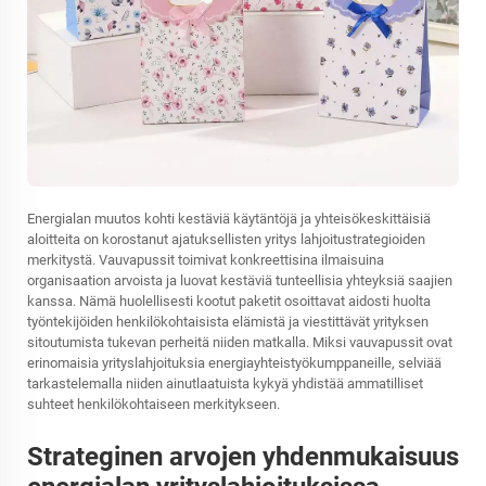
Energialan muutos kohti kestäviä käytäntöjä ja yhteisökeskittäisiä
aloitteita on korostanut ajatuksellisten yritys lahjoitustrategioiden
merkitystä. Vauvapussit toimivat konkreettisina ilmaisuina
organisaation arvoista ja luovat kestäviä tunteellisia yhteyksiä saajien
kanssa. Nämä huolellisesti kootut paketit osoittavat aidosti huolta
työntekijöiden henkilökohtaisista elämistä ja viestittävät yrityksen
sitoutumista tukevan perheitä niiden matkalla. Miksi vauvapussit ovat
erinomaisia yrityslahjoituksia energiayhteistyökumppaneille, selviää
tarkastelemalla niiden ainutlaatuista kykyä yhdistää ammatilliset
suhteet henkilökohtaiseen merkitykseen.
Strateginen arvojen yhdenmukaisuus