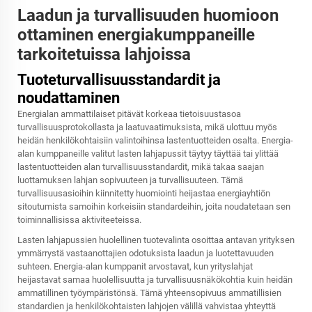
Laadun ja turvallisuuden huomioon
ottaminen energiakumppaneille
tarkoitetuissa lahjoissa
Tuoteturvallisuusstandardit ja
noudattaminen
Energialan ammattilaiset pitävät korkeaa tietoisuustasoa
turvallisuusprotokollasta ja laatuvaatimuksista, mikä ulottuu myös
heidän henkilökohtaisiin valintoihinsa lastentuotteiden osalta. Energia-
alan kumppaneille valitut lasten lahjapussit täytyy täyttää tai ylittää
lastentuotteiden alan turvallisuusstandardit, mikä takaa saajan
luottamuksen lahjan sopivuuteen ja turvallisuuteen. Tämä
turvallisuusasioihin kiinnitetty huomiointi heijastaa energiayhtiön
sitoutumista samoihin korkeisiin standardeihin, joita noudatetaan sen
toiminnallisissa aktiviteeteissa.
Lasten lahjapussien huolellinen tuotevalinta osoittaa antavan yrityksen
ymmärrystä vastaanottajien odotuksista laadun ja luotettavuuden
suhteen. Energia-alan kumppanit arvostavat, kun yrityslahjat
heijastavat samaa huolellisuutta ja turvallisuusnäkökohtia kuin heidän
ammatillinen työympäristönsä. Tämä yhteensopivuus ammatillisien
standardien ja henkilökohtaisten lahjojen välillä vahvistaa yhteyttä