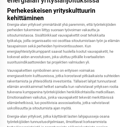
energialan yrityslahjoituksissa
Perhekeskeisen yrityskulttuurin
kehittäminen
Energia-alan yritykset ymmärtävät yhä paremmin, että työntekijöiden
perheiden tukeminen liittyy suoraan työvoiman vakautta ja
sitoutumistasoa. Sisältörikkaat vauvapakettit ovat tehokkaita
työkaluja, joilla organisaatio voi osoittaa sitoutumistaan työn ja elämän
tasapainoon sekä perheiden hyvinvointisuuteen. Kun
energiayhteistyökumppanit saavat huolella kootut vauvapaketit, he
kokevat aidon arvostuksen, joka ulottuu pitkälle kvartaalisten
suoritusindikaattoreiden tai projektien valmiuden yli.
Vauvapakettien symbolinen arvo on erityisen voimakas
energiasektorin kulttuureissa, jotka korostavat pitkäaikaista suhteiden
rakentamista ja yhteisöllistä investointia. Tällaiset lahjat tunnustavat
elämän arvokkaimmat hetket samalla kun vahvistavat yrityksen roolia
tukevana kumppanina työntekijöiden henkilökohtaisilla matkoillaan.
Emotionaalinen vaikutus, jonka vauvapaketit tekevät merkittävissä
elämänhetkissä, luo positiivisia assosiaatioita, jotka vahvistavat
uskollisuutta ja sitoutumista ajan myötä.
Energia-alan yritykset, jotka käyttävät lasten lahjapusseja osana
työntekijöiden tunnustusohjelmiaan, ilmoittavat korkeammista