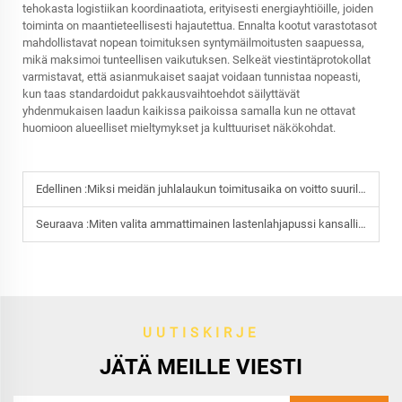
tehokasta logistiikan koordinaatiota, erityisesti energiayhtiöille, joiden
toiminta on maantieteellisesti hajautettua. Ennalta kootut varastotasot
mahdollistavat nopean toimituksen syntymäilmoitusten saapuessa,
mikä maksimoi tunteellisen vaikutuksen. Selkeät viestintäprotokollat
varmistavat, että asianmukaiset saajat voidaan tunnistaa nopeasti,
kun taas standardoidut pakkausvaihtoehdot säilyttävät
yhdenmukaisen laadun kaikissa paikoissa samalla kun ne ottavat
huomioon alueelliset mieltymykset ja kulttuuriset näkökohdat.
Edellinen :
Miksi meidän juhlalaukun toimitusaika on voitto suurille tuojille?
Seuraava :
Miten valita ammattimainen lastenlahjapussi kansallisille tarjouspyyntöihin?
UUTISKIRJE
JÄTÄ MEILLE VIESTI