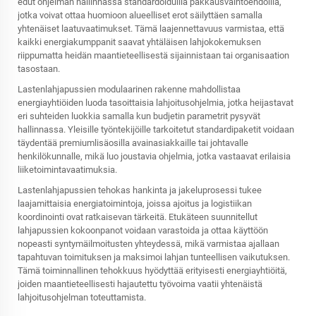
edut ohjelman hallinnassa standardoiduilla pakkausvaihtoehdoilla,
jotka voivat ottaa huomioon alueelliset erot säilyttäen samalla
yhtenäiset laatuvaatimukset. Tämä laajennettavuus varmistaa, että
kaikki energiakumppanit saavat yhtäläisen lahjokokemuksen
riippumatta heidän maantieteellisestä sijainnistaan tai organisaation
tasostaan.
Lastenlahjapussien modulaarinen rakenne mahdollistaa
energiayhtiöiden luoda tasoittaisia lahjoitusohjelmia, jotka heijastavat
eri suhteiden luokkia samalla kun budjetin parametrit pysyvät
hallinnassa. Yleisille työntekijöille tarkoitetut standardipaketit voidaan
täydentää premiumlisäosilla avainasiakkaille tai johtavalle
henkilökunnalle, mikä luo joustavia ohjelmia, jotka vastaavat erilaisia
liiketoimintavaatimuksia.
Lastenlahjapussien tehokas hankinta ja jakeluprosessi tukee
laajamittaisia energiatoimintoja, joissa ajoitus ja logistiikan
koordinointi ovat ratkaisevan tärkeitä. Etukäteen suunnitellut
lahjapussien kokoonpanot voidaan varastoida ja ottaa käyttöön
nopeasti syntymäilmoitusten yhteydessä, mikä varmistaa ajallaan
tapahtuvan toimituksen ja maksimoi lahjan tunteellisen vaikutuksen.
Tämä toiminnallinen tehokkuus hyödyttää erityisesti energiayhtiöitä,
joiden maantieteellisesti hajautettu työvoima vaatii yhtenäistä
lahjoitusohjelman toteuttamista.