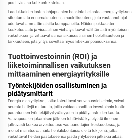
positiivisissa kotikonteksteissa.
Laadukkaiden lasten lahjapussien hankinta heijastaa energiayrityksen
sitoutumista erinomaisuuteen ja huolellisuuteen, jota vastaanottajat
odottavat ammattimaisilta kumppaneilta. Näiden pakkausten
kosketuslaatu ja visuaalinen viehätys luovat välittömästi myönteisen
vaikutuksen ja viittaavat samanaikaisesti siihen huolellisuuteen ja
tarkkuuteen, jota yritys soveltaa myös liikekumppanuuksiinsa.
Tuottoinvestoinnin (ROI) ja
liiketoiminnallisen vaikutuksen
mittaaminen energiayrityksille
Työntekijöiden osallistuminen ja
pidätysmittarit
Energia-alan yritykset, jotka toteuttavat vauvapussiohjelmia, voivat
seurata tiettyjä mittareita, joilla voidaan osoittaa investoinnin tuotto
parantuneen työntekijätyytyväisyyden ja pidätysasteiden kautta.
Vauvapussien jakamisen jälkeen tehtävistä kyselyistä ilmenee
jatkuvasti korkea arvostustaso vastaanottajien keskuudessa, ja
monet mainitsevat näitä henkilökohtaisia eleitä tekijöinä, jotka
vaikuttavat heidän päätökseensä jäädä yritykseen pitkäksi aikaa.