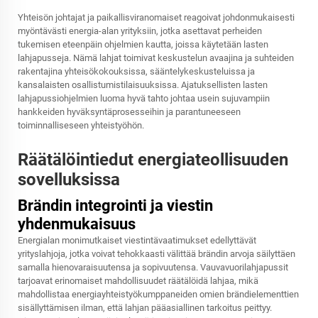
Yhteisön johtajat ja paikallisviranomaiset reagoivat johdonmukaisesti
myöntävästi energia-alan yrityksiin, jotka asettavat perheiden
tukemisen eteenpäin ohjelmien kautta, joissa käytetään lasten
lahjapusseja. Nämä lahjat toimivat keskustelun avaajina ja suhteiden
rakentajina yhteisökokouksissa, sääntelykeskusteluissa ja
kansalaisten osallistumistilaisuuksissa. Ajatuksellisten lasten
lahjapussiohjelmien luoma hyvä tahto johtaa usein sujuvampiin
hankkeiden hyväksyntäprosesseihin ja parantuneeseen
toiminnalliseseen yhteistyöhön.
Räätälöintiedut energiateollisuuden
sovelluksissa
Brändin integrointi ja viestin
yhdenmukaisuus
Energialan monimutkaiset viestintävaatimukset edellyttävät
yrityslahjoja, jotka voivat tehokkaasti välittää brändin arvoja säilyttäen
samalla hienovaraisuutensa ja sopivuutensa. Vauvavuorilahjapussit
tarjoavat erinomaiset mahdollisuudet räätälöidä lahjaa, mikä
mahdollistaa energiayhteistyökumppaneiden omien brändielementtien
sisällyttämisen ilman, että lahjan pääasiallinen tarkoitus peittyy.