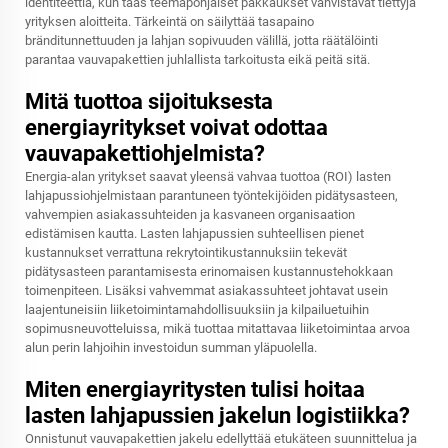
identiteettiä, kun taas teemapohjaiset pakkaukset vahvistavat tiettyjä
yrityksen aloitteita. Tärkeintä on säilyttää tasapaino
bränditunnettuuden ja lahjan sopivuuden välillä, jotta räätälöinti
parantaa vauvapakettien juhlallista tarkoitusta eikä peitä sitä.
Mitä tuottoa sijoituksesta
energiayritykset voivat odottaa
vauvapakettiohjelmista?
Energia-alan yritykset saavat yleensä vahvaa tuottoa (ROI) lasten
lahjapussiohjelmistaan parantuneen työntekijöiden pidätysasteen,
vahvempien asiakassuhteiden ja kasvaneen organisaation
edistämisen kautta. Lasten lahjapussien suhteellisen pienet
kustannukset verrattuna rekrytointikustannuksiin tekevät
pidätysasteen parantamisesta erinomaisen kustannustehokkaan
toimenpiteen. Lisäksi vahvemmat asiakassuhteet johtavat usein
laajentuneisiin liiketoimintamahdollisuuksiin ja kilpailuetuihin
sopimusneuvotteluissa, mikä tuottaa mitattavaa liiketoimintaa arvoa
alun perin lahjoihin investoidun summan yläpuolella.
Miten energiayritysten tulisi hoitaa
lasten lahjapussien jakelun logistiikka?
Onnistunut vauvapakettien jakelu edellyttää etukäteen suunnittelua ja