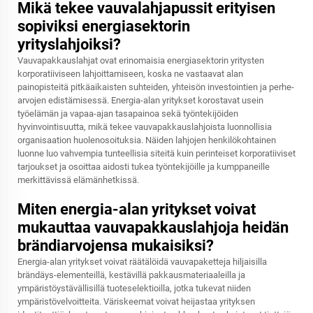
Mikä tekee vauvalahjapussit erityisen
sopiviksi energiasektorin
yrityslahjoiksi?
Vauvapakkauslahjat ovat erinomaisia energiasektorin yritysten
korporatiiviseen lahjoittamiseen, koska ne vastaavat alan
painopisteitä pitkäaikaisten suhteiden, yhteisön investointien ja perhe-
arvojen edistämisessä. Energia-alan yritykset korostavat usein
työelämän ja vapaa-ajan tasapainoa sekä työntekijöiden
hyvinvointisuutta, mikä tekee vauvapakkauslahjoista luonnollisia
organisaation huolenosoituksia. Näiden lahjojen henkilökohtainen
luonne luo vahvempia tunteellisia siteitä kuin perinteiset korporatiiviset
tarjoukset ja osoittaa aidosti tukea työntekijöille ja kumppaneille
merkittävissä elämänhetkissä.
Miten energia-alan yritykset voivat
mukauttaa vauvapakkauslahjoja heidän
brändiarvojensa mukaisiksi?
Energia-alan yritykset voivat räätälöidä vauvapaketteja hiljaisilla
brändäys-elementeillä, kestävillä pakkausmateriaaleilla ja
ympäristöystävällisillä tuoteselektioilla, jotka tukevat niiden
ympäristövelvoitteita. Väriskeemat voivat heijastaa yrityksen