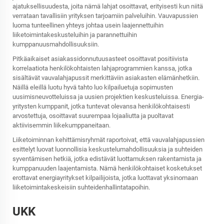
ajatuksellisuudesta, joita nämä lahjat osoittavat, erityisesti kun niitä
verrataan tavallisiin yrityksen tarjoamiin palveluihin. Vauvapussien
luoma tunteellinen yhteys johtaa usein laajennettuihin
liiketoimintakeskusteluihin ja parannettuihin
kumppanuusmahdollisuuksiin.
Pitkäaikaiset asiakassidonnutuusasteet osoittavat positiivista
korrelaatiota henkilökohtaisten lahjaprogrammien kanssa, jotka
sisältävät vauvalahjapussit merkittäviin asiakasten elämänhetkiin.
Näillä eleillä luotu hyvä tahto luo kilpailuetuja sopimusten
uusimisneuvotteluissa ja uusien projektien keskusteluissa. Energia-
yritysten kumppanit, jotka tuntevat olevansa henkilökohtaisesti
arvostettuja, osoittavat suurempaa lojaaliutta ja puoltavat
aktiivisemmin liikekumppaneitaan.
Liiketoiminnan kehittämisryhmät raportoivat, että vauvalahjapussien
esittelyt luovat luonnollisia keskustelumahdollisuuksia ja suhteiden
syventämisen hetkiä, jotka edistävät luottamuksen rakentamista ja
kumppanuuden laajentamista. Nämä henkilökohtaiset kosketukset
erottavat energiayritykset kilpailijoista, jotka luottavat yksinomaan
liiketoimintakeskeisiin suhteidenhallintatapoihin.
UKK