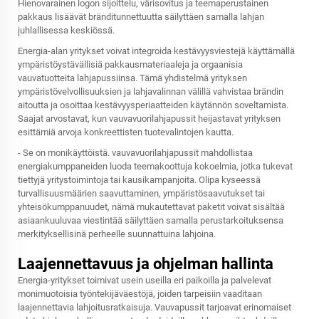
Hienovarainen logon sijoittelu, värisovitus ja teemaperustainen
pakkaus lisäävät bränditunnettuutta säilyttäen samalla lahjan
juhlallisessa keskiössä.
Energia-alan yritykset voivat integroida kestävyysviestejä käyttämällä
ympäristöystävällisiä pakkausmateriaaleja ja orgaanisia
vauvatuotteita lahjapussiinsa. Tämä yhdistelmä yrityksen
ympäristövelvollisuuksien ja lahjavalinnan välillä vahvistaa brändin
aitoutta ja osoittaa kestävyysperiaatteiden käytännön soveltamista.
Saajat arvostavat, kun vauvavuorilahjapussit heijastavat yrityksen
esittämiä arvoja konkreettisten tuotevalintojen kautta.
- Se on monikäyttöistä.
vauvavuorilahjapussit
mahdollistaa
energiakumppaneiden luoda teemakoottuja kokoelmia, jotka tukevat
tiettyjä yritystoimintoja tai kausikampanjoita. Olipa kyseessä
turvallisuusmäärien saavuttaminen, ympäristösaavutukset tai
yhteisökumppanuudet, nämä mukautettavat paketit voivat sisältää
asiaankuuluvaa viestintää säilyttäen samalla perustarkoituksensa
merkityksellisinä perheelle suunnattuina lahjoina.
Laajennettavuus ja ohjelman hallinta
Energia-yritykset toimivat usein useilla eri paikoilla ja palvelevat
monimuotoisia työntekijäväestöjä, joiden tarpeisiin vaaditaan
laajennettavia lahjoitusratkaisuja. Vauvapussit tarjoavat erinomaiset