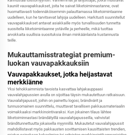
kannustaa toistomyyntiin. Vanhemmat ja lahjoittajat, jotka muistavat
kauniit vauvapakkaukset, joita he saivat liiketoiminnastanne, ovat
huomattavasti todennäköisemmin palauttamassa liiketoimintaanne
uudelleen, kun he tarvitsevat lahjoja uudelleen. Harkitusti suunnitellut
vauvapakkaukset antavat asiakkaille myös turvallisuuden tunnetta
suositella liiketoimintaanne ystäville ja perheelle, mikä tuottaa
arvokkaita suullisia suosituksia ilman minkäänlaista kustannusta
teille.
Mukauttamisstrategiat premium-
luokan vauvapakkauksiin
Vauvapakkaukset, jotka heijastavat
merkkiänne
Yksi tehokkaimmista tavoista kasvattaa lahjakauppaasi
vauvalahjapussien avulla on sijoittaa täysin mukautettuun ratkaisuun.
Vauvalahjapussit, joihin on painettu logosi, brändivärit ja
tunnusomainen suunnittelu, muuttavat tavallisen pakkausmateriaalin
voimakkaaksi markkinointivaraksi. Kun jokainen tilaus lähtee
liiketoiminnastasi brändätyillä vauvalahjapusseilla, vahvistat
bränditunnettuutta jokaisella myynnillä. Mukautetut vauvalahjapussit
mahdollistavat myös pakkausten sovittamisen kausittaisten trendien,
rajatun painoksen kokoelmien tai erityisten markkinointikampanjoiden