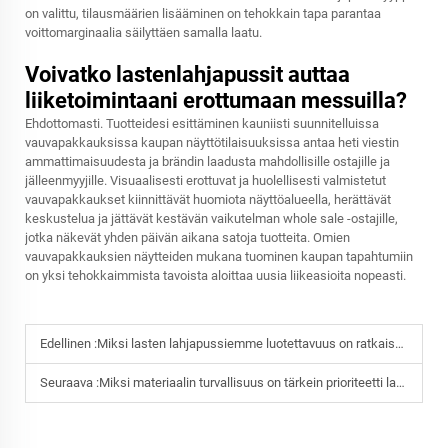
on valittu, tilausmäärien lisääminen on tehokkain tapa parantaa
voittomarginaalia säilyttäen samalla laatu.
Voivatko lastenlahjapussit auttaa
liiketoimintaani erottumaan messuilla?
Ehdottomasti. Tuotteidesi esittäminen kauniisti suunnitelluissa
vauvapakkauksissa kaupan näyttötilaisuuksissa antaa heti viestin
ammattimaisuudesta ja brändin laadusta mahdollisille ostajille ja
jälleenmyyjille. Visuaalisesti erottuvat ja huolellisesti valmistetut
vauvapakkaukset kiinnittävät huomiota näyttöalueella, herättävät
keskustelua ja jättävät kestävän vaikutelman whole sale -ostajille,
jotka näkevät yhden päivän aikana satoja tuotteita. Omien
vauvapakkauksien näytteiden mukana tuominen kaupan tapahtumiin
on yksi tehokkaimmista tavoista aloittaa uusia liikeasioita nopeasti.
Edellinen :
Miksi lasten lahjapussiemme luotettavuus on ratkaisevan tärkeä suurten tarjousten yhteydessä?
Seuraava :
Miksi materiaalin turvallisuus on tärkein prioriteetti lastenvaippapussien teollisuusmyynnissä?