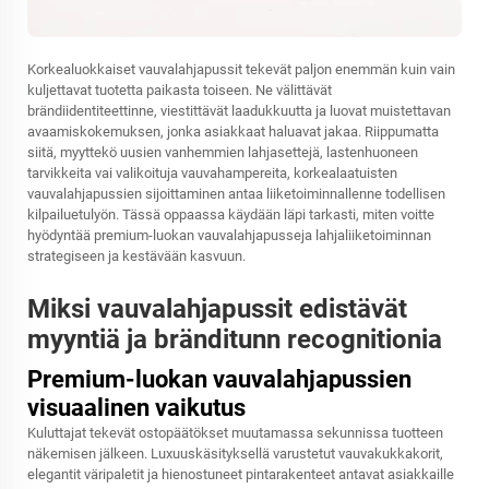
Korkealuokkaiset vauvalahjapussit tekevät paljon enemmän kuin vain
kuljettavat tuotetta paikasta toiseen. Ne välittävät
brändiidentiteettinne, viestittävät laadukkuutta ja luovat muistettavan
avaamiskokemuksen, jonka asiakkaat haluavat jakaa. Riippumatta
siitä, myyttekö uusien vanhemmien lahjasettejä, lastenhuoneen
tarvikkeita vai valikoituja vauvahampereita, korkealaatuisten
vauvalahjapussien sijoittaminen antaa liiketoiminnallenne todellisen
kilpailuetulyön. Tässä oppaassa käydään läpi tarkasti, miten voitte
hyödyntää premium-luokan vauvalahjapusseja lahjaliiketoiminnan
strategiseen ja kestävään kasvuun.
Miksi vauvalahjapussit edistävät
myyntiä ja bränditunn recognitionia
Premium-luokan vauvalahjapussien
visuaalinen vaikutus
Kuluttajat tekevät ostopäätökset muutamassa sekunnissa tuotteen
näkemisen jälkeen. Luxuuskäsityksellä varustetut vauvakukkakorit,
elegantit väripaletit ja hienostuneet pintarakenteet antavat asiakkaille