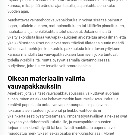
kanssa, mikä pitää brändisi ajan tasalla ja ajankohtaisena koko
vuoden ajan.
Muokattavat vaihtoehdot vauvapakkauksiin voivat sisältää painetun
logon, kultaleimauksen, mattapinnoituksen tai kiiltävän pinnoituksen,
nauhakansit ja henkilökohtaistetut sisäosat. Jokainen näistä
yksityiskohdista lisää vauvapakkauksien arvosteltua arvoa ilman, että
yksikkökustannukset nousevat merkittävästi tilatessa suuria määriä.
Näiden vaihtoehtojen keskustelu pakkauksia toimittavan yrityksen
kanssa mahdollistaa vauvapakkauksien luomisen, jotka tuntuvat
todella yksilöllisiltä, mutta pysyvät samalla käytännöllisessä
budjetissa, joka tukee terveitä voittomarginaaleja.
Oikean materiaalin valinta
vauvapakkauksiin
Ainekset, joita valitset vauvapakkauspussiisi, vaikuttavat suoraan
siihen, miten asiakkaat kokevat merkin laatumielikuvan. Paksu ja
kestävä paperilaatu antaa vauvapakkauspussille painavan ja
luksusmaisen tunteen, jota ohut ja heikko vaihtoehto ei
yksinkertaisesti pysty toistamaan. Ympäristöystävälliset ainekset ovat
nykyään yhä tärkeämpiä kuluttajille, ja vauvapakkauspussien
tarjoaminen kierrätetystä tai kestävästi hankitusta paperista voi
muodostua merkitykselliseksi osaksi merkkihistoriaasi. Monet