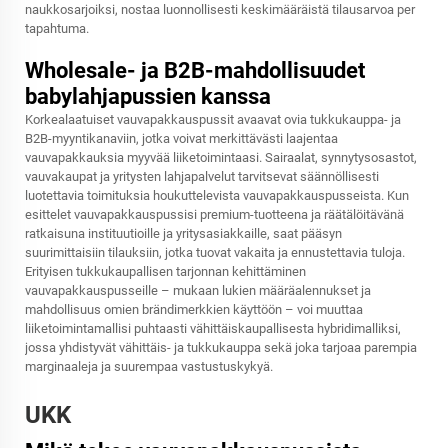
naukkosarjoiksi, nostaa luonnollisesti keskimääräistä tilausarvoa per
tapahtuma.
Wholesale- ja B2B-mahdollisuudet
babylahjapussien kanssa
Korkealaatuiset vauvapakkauspussit avaavat ovia tukkukauppa- ja
B2B-myyntikanaviin, jotka voivat merkittävästi laajentaa
vauvapakkauksia myyvää liiketoimintaasi. Sairaalat, synnytysosastot,
vauvakaupat ja yritysten lahjapalvelut tarvitsevat säännöllisesti
luotettavia toimituksia houkuttelevista vauvapakkauspusseista. Kun
esittelet vauvapakkauspussisi premium-tuotteena ja räätälöitävänä
ratkaisuna instituutioille ja yritysasiakkaille, saat pääsyn
suurimittaisiin tilauksiin, jotka tuovat vakaita ja ennustettavia tuloja.
Erityisen tukkukaupallisen tarjonnan kehittäminen
vauvapakkauspusseille – mukaan lukien määräalennukset ja
mahdollisuus omien brändimerkkien käyttöön – voi muuttaa
liiketoimintamallisi puhtaasti vähittäiskaupallisesta hybridimalliksi,
jossa yhdistyvät vähittäis- ja tukkukauppa sekä joka tarjoaa parempia
marginaaleja ja suurempaa vastustuskykyä.
UKK