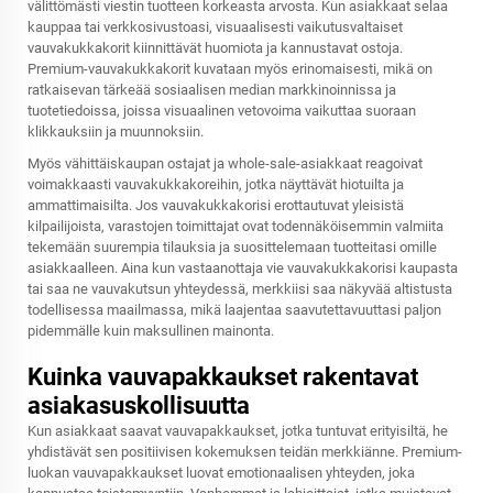
välittömästi viestin tuotteen korkeasta arvosta. Kun asiakkaat selaa
kauppaa tai verkkosivustoasi, visuaalisesti vaikutusvaltaiset
vauvakukkakorit kiinnittävät huomiota ja kannustavat ostoja.
Premium-vauvakukkakorit kuvataan myös erinomaisesti, mikä on
ratkaisevan tärkeää sosiaalisen median markkinoinnissa ja
tuotetiedoissa, joissa visuaalinen vetovoima vaikuttaa suoraan
klikkauksiin ja muunnoksiin.
Myös vähittäiskaupan ostajat ja whole-sale-asiakkaat reagoivat
voimakkaasti vauvakukkakoreihin, jotka näyttävät hiotuilta ja
ammattimaisilta. Jos vauvakukkakorisi erottautuvat yleisistä
kilpailijoista, varastojen toimittajat ovat todennäköisemmin valmiita
tekemään suurempia tilauksia ja suosittelemaan tuotteitasi omille
asiakkaalleen. Aina kun vastaanottaja vie vauvakukkakorisi kaupasta
tai saa ne vauvakutsun yhteydessä, merkkiisi saa näkyvää altistusta
todellisessa maailmassa, mikä laajentaa saavutettavuuttasi paljon
pidemmälle kuin maksullinen mainonta.
Kuinka vauvapakkaukset rakentavat
asiakasuskollisuutta
Kun asiakkaat saavat vauvapakkaukset, jotka tuntuvat erityisiltä, he
yhdistävät sen positiivisen kokemuksen teidän merkkiänne. Premium-
luokan vauvapakkaukset luovat emotionaalisen yhteyden, joka