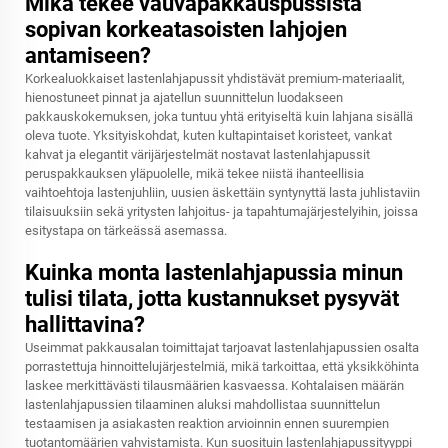
Mikä tekee vauvapakkauspussista
sopivan korkeatasoisten lahjojen
antamiseen?
Korkealuokkaiset lastenlahjapussit yhdistävät premium-materiaalit,
hienostuneet pinnat ja ajatellun suunnittelun luodakseen
pakkauskokemuksen, joka tuntuu yhtä erityiseltä kuin lahjana sisällä
oleva tuote. Yksityiskohdat, kuten kultapintaiset koristeet, vankat
kahvat ja elegantit värijärjestelmät nostavat lastenlahjapussit
peruspakkauksen yläpuolelle, mikä tekee niistä ihanteellisia
vaihtoehtoja lastenjuhliin, uusien äskettäin syntynyttä lasta juhlistaviin
tilaisuuksiin sekä yritysten lahjoitus- ja tapahtumajärjestelyihin, joissa
esitystapa on tärkeässä asemassa.
Kuinka monta lastenlahjapussia minun
tulisi tilata, jotta kustannukset pysyvät
hallittavina?
Useimmat pakkausalan toimittajat tarjoavat lastenlahjapussien osalta
porrastettuja hinnoittelujärjestelmiä, mikä tarkoittaa, että yksikköhinta
laskee merkittävästi tilausmäärien kasvaessa. Kohtalaisen määrän
lastenlahjapussien tilaaminen aluksi mahdollistaa suunnittelun
testaamisen ja asiakasten reaktion arvioinnin ennen suurempien
tuotantomäärien vahvistamista. Kun suosituin lastenlahjapussityyppi