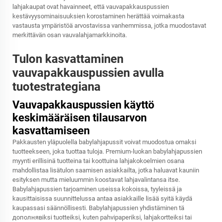
lahjakaupat ovat havainneet, että vauvapakkauspussien
kestävyysominaisuuksien korostaminen herättää voimakasta
vastausta ympäristöä arvostavissa vanhemmissa, jotka muodostavat
merkittävän osan vauvalahjamarkkinoita.
Tulon kasvattaminen
vauvapakkauspussien avulla
tuotestrategiana
Vauvapakkauspussien käyttö
keskimääräisen tilausarvon
kasvattamiseen
Pakkausten yläpuolella babylahjapussit voivat muodostua omaksi
tuotteekseen, joka tuottaa tuloja. Premium-luokan babylahjapussien
myynti erillisinä tuotteina tai koottuina lahjakokoelmien osana
mahdollistaa lisätulon saamisen asiakkailta, jotka haluavat kauniin
esityksen mutta mieluummin koostavat lahjavalintansa itse.
Babylahjapussien tarjoaminen useissa kokoissa, tyyleissä ja
kausittaisissa suunnittelussa antaa asiakkaille lisää syitä käydä
kaupassasi säännöllisesti. Babylahjapussien yhdistäminen tä
дополнявіksi tuotteiksi, kuten pahvipaperiksi, lahjakortteiksi tai