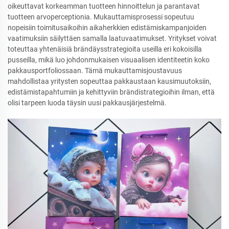
oikeuttavat korkeamman tuotteen hinnoittelun ja parantavat
tuotteen arvoperceptionia. Mukauttamisprosessi sopeutuu
nopeisiin toimitusaikoihin aikaherkkien edistämiskampanjoiden
vaatimuksiin säilyttäen samalla laatuvaatimukset. Yritykset voivat
toteuttaa yhtenäisiä brändäysstrategioita useilla eri kokoisilla
pusseilla, mikä luo johdonmukaisen visuaalisen identiteetin koko
pakkausportfoliossaan. Tämä mukauttamisjoustavuus
mahdollistaa yritysten sopeuttaa pakkaustaan kausimuutoksiin,
edistämis­tapahtumiin ja kehittyviin brändistrategioihin ilman, että
olisi tarpeen luoda täysin uusi pakkausjärjestelmä.