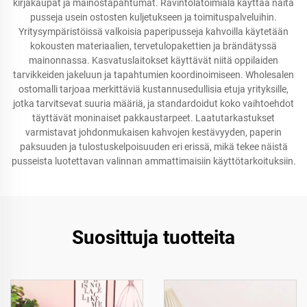
kirjakaupat ja mainostapahtumat. Ravintolatoimiala käyttää näitä
pusseja usein ostosten kuljetukseen ja toimituspalveluihin.
Yritysympäristöissä valkoisia paperipusseja kahvoilla käytetään
kokousten materiaalien, tervetulopakettien ja brändätyssä
mainonnassa. Kasvatuslaitokset käyttävät niitä oppilaiden
tarvikkeiden jakeluun ja tapahtumien koordinoimiseen. Wholesalen
ostomalli tarjoaa merkittäviä kustannusedullisia etuja yrityksille,
jotka tarvitsevat suuria määriä, ja standardoidut koko vaihtoehdot
täyttävät moninaiset pakkaustarpeet. Laatutarkastukset
varmistavat johdonmukaisen kahvojen kestävyyden, paperin
paksuuden ja tulostuskelpoisuuden eri erissä, mikä tekee näistä
pusseista luotettavan valinnan ammattimaisiin käyttötarkoituksiin.
Suosittuja tuotteita