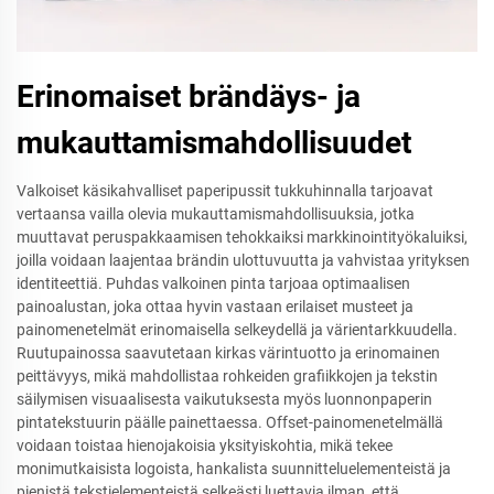
Erinomaiset brändäys- ja
mukauttamismahdollisuudet
Valkoiset käsikahvalliset paperipussit tukkuhinnalla tarjoavat
vertaansa vailla olevia mukauttamismahdollisuuksia, jotka
muuttavat peruspakkaamisen tehokkaiksi markkinointityökaluiksi,
joilla voidaan laajentaa brändin ulottuvuutta ja vahvistaa yrityksen
identiteettiä. Puhdas valkoinen pinta tarjoaa optimaalisen
painoalustan, joka ottaa hyvin vastaan erilaiset musteet ja
painomenetelmät erinomaisella selkeydellä ja värientarkkuudella.
Ruutupainossa saavutetaan kirkas värintuotto ja erinomainen
peittävyys, mikä mahdollistaa rohkeiden grafiikkojen ja tekstin
säilymisen visuaalisesta vaikutuksesta myös luonnonpaperin
pintatekstuurin päälle painettaessa. Offset-painomenetelmällä
voidaan toistaa hienojakoisia yksityiskohtia, mikä tekee
monimutkaisista logoista, hankalista suunnitteluelementeistä ja
pienistä tekstielementeistä selkeästi luettavia ilman, että