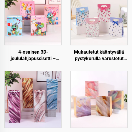
4-osainen 3D-
Mukautetut kääntyvällä
joululahjapussisetti –
pystykorulla varustetut
Premium joulupakkaus
paperiset lahjapussit –
vähittäiskauppaan ja
Luxus, uudellen
lahjoitukseen
käytettävät ja täysin
mukautettavat