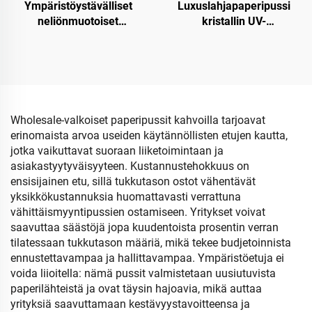
Ympäristöystävälliset
Luxuslahjapaperipussi
neliönmuotoiset
kristallin UV-
joululahjapaperipussit –
pintakäsittelyllä
Kraft-paperinen viini- ja
pullojen pakkaus
Wholesale-valkoiset paperipussit kahvoilla tarjoavat
erinomaista arvoa useiden käytännöllisten etujen kautta,
jotka vaikuttavat suoraan liiketoimintaan ja
asiakastyytyväisyyteen. Kustannustehokkuus on
ensisijainen etu, sillä tukkutason ostot vähentävät
yksikkökustannuksia huomattavasti verrattuna
vähittäismyyntipussien ostamiseen. Yritykset voivat
saavuttaa säästöjä jopa kuudentoista prosentin verran
tilatessaan tukkutason määriä, mikä tekee budjetoinnista
ennustettavampaa ja hallittavampaa. Ympäristöetuja ei
voida liioitella: nämä pussit valmistetaan uusiutuvista
paperilähteistä ja ovat täysin hajoavia, mikä auttaa
yrityksiä saavuttamaan kestävyystavoitteensa ja