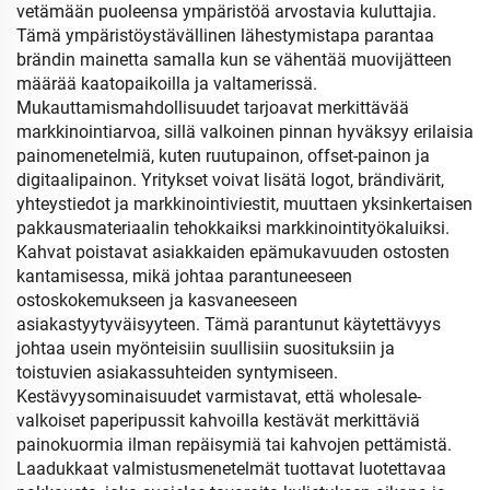
vetämään puoleensa ympäristöä arvostavia kuluttajia.
Tämä ympäristöystävällinen lähestymistapa parantaa
brändin mainetta samalla kun se vähentää muovijätteen
määrää kaatopaikoilla ja valtamerissä.
Mukauttamismahdollisuudet tarjoavat merkittävää
markkinointiarvoa, sillä valkoinen pinnan hyväksyy erilaisia
painomenetelmiä, kuten ruutupainon, offset-painon ja
digitaalipainon. Yritykset voivat lisätä logot, brändivärit,
yhteystiedot ja markkinointiviestit, muuttaen yksinkertaisen
pakkausmateriaalin tehokkaiksi markkinointityökaluiksi.
Kahvat poistavat asiakkaiden epämukavuuden ostosten
kantamisessa, mikä johtaa parantuneeseen
ostoskokemukseen ja kasvaneeseen
asiakastyytyväisyyteen. Tämä parantunut käytettävyys
johtaa usein myönteisiin suullisiin suosituksiin ja
toistuvien asiakassuhteiden syntymiseen.
Kestävyysominaisuudet varmistavat, että wholesale-
valkoiset paperipussit kahvoilla kestävät merkittäviä
painokuormia ilman repäisymiä tai kahvojen pettämistä.
Laadukkaat valmistusmenetelmät tuottavat luotettavaa