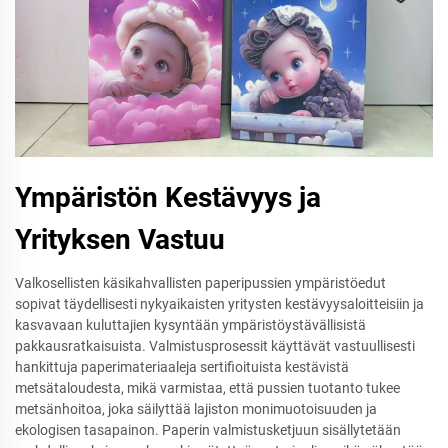
Ympäristön Kestävyys ja
Yrityksen Vastuu
Valkosellisten käsikahvallisten paperipussien ympäristöedut
sopivat täydellisesti nykyaikaisten yritysten kestävyysaloitteisiin ja
kasvavaan kuluttajien kysyntään ympäristöystävällisistä
pakkausratkaisuista. Valmistusprosessit käyttävät vastuullisesti
hankittuja paperimateriaaleja sertifioituista kestävistä
metsätaloudesta, mikä varmistaa, että pussien tuotanto tukee
metsänhoitoa, joka säilyttää lajiston monimuotoisuuden ja
ekologisen tasapainon. Paperin valmistusketjuun sisällytetään