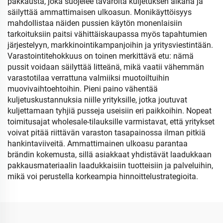
pakkausta, joka suojelee tavaroita kuljetuksen aikana ja
säilyttää ammattimaisen ulkoasun. Monikäyttöisyys
mahdollistaa näiden pussien käytön monenlaisiin
tarkoituksiin paitsi vähittäiskaupassa myös tapahtumien
järjestelyyn, markkinointikampanjoihin ja yritysviestintään.
Varastointitehokkuus on toinen merkittävä etu: nämä
pussit voidaan säilyttää litteänä, mikä vaatii vähemmän
varastotilaa verrattuna valmiiksi muotoiltuihin
muovivaihtoehtoihin. Pieni paino vähentää
kuljetuskustannuksia niille yrityksille, jotka joutuvat
kuljettamaan tyhjiä pusseja useisiin eri paikkoihin. Nopeat
toimitusajat wholesale-tilauksille varmistavat, että yritykset
voivat pitää riittävän varaston tasapainossa ilman pitkiä
hankintaviiveitä. Ammattimainen ulkoasu parantaa
brändin kokemusta, sillä asiakkaat yhdistävät laadukkaan
pakkausmateriaalin laadukkaisiin tuotteisiin ja palveluihin,
mikä voi perustella korkeampia hinnoittelustrategioita.