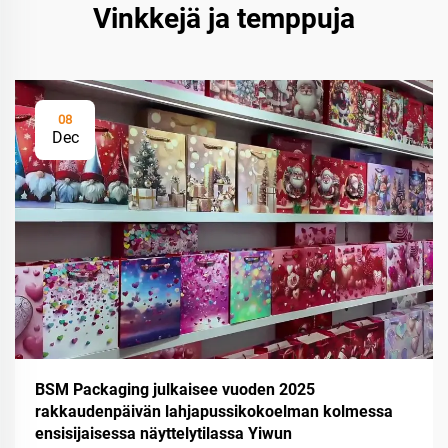
Vinkkejä ja temppuja
08
Dec
BSM Packaging julkaisee vuoden 2025
rakkaudenpäivän lahjapussikokoelman kolmessa
ensisijaisessa näyttelytilassa Yiwun