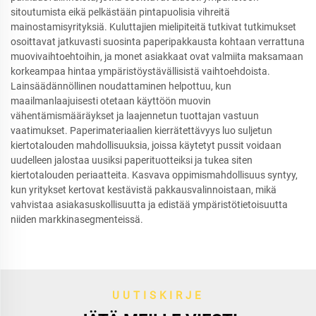
sitoutumista eikä pelkästään pintapuolisia vihreitä
mainostamisyrityksiä. Kuluttajien mielipiteitä tutkivat tutkimukset
osoittavat jatkuvasti suosinta paperipakkausta kohtaan verrattuna
muovivaihtoehtoihin, ja monet asiakkaat ovat valmiita maksamaan
korkeampaa hintaa ympäristöystävällisistä vaihtoehdoista.
Lainsäädännöllinen noudattaminen helpottuu, kun
maailmanlaajuisesti otetaan käyttöön muovin
vähentämismääräykset ja laajennetun tuottajan vastuun
vaatimukset. Paperimateriaalien kierrätettävyys luo suljetun
kiertotalouden mahdollisuuksia, joissa käytetyt pussit voidaan
uudelleen jalostaa uusiksi paperituotteiksi ja tukea siten
kiertotalouden periaatteita. Kasvava oppimismahdollisuus syntyy,
kun yritykset kertovat kestävistä pakkausvalinnoistaan, mikä
vahvistaa asiakasuskollisuutta ja edistää ympäristötietoisuutta
niiden markkinasegmenteissä.
UUTISKIRJE