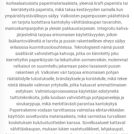
korkealaatuisista paperimateriaaleista, yleensä kraft-paperista tai
kierrätetystä paperista, mikä takaa kestävyyden samalla kun
ympäristöystävällisyys säilyy. Valkoisten paperipussien päätehtävä
on tarjota luotettava kantokyky vähittäiskaupan tavaroihin,
mainoskampanjoihin ja yleisiin pakkaustarpeisiin. Integroitu kahva-
järjestelmä tarjoaa erinomaisen käytettävyyden, jolloin
lisäkantovälineitä ei tarvita ja pussin rakenteellinen eheys säilyy
erilaisissa kuormitusolosuhteissa. Teknologisesti nämä pussit
sisältävät vahvistettuja kahvoja, jotka on kiinnitetty joko
kierrettyihin paperiköysiin tai leikattuihin sormenreikiin; molemmat
ratkaisut on suunniteltu jakamaan paino tasaisesti pussin
rakenteen yli. Valkoinen väri tarjoaa erinomaisen pohjan
räätälöidylle tulostukselle, brändäyksele ja koristelulle, mikä tekee
niistä ideaalin valinnan yrityksille, jotka haluavat ammattimaisen
esityksen. Valmistusprosesseissa käytetään edistyneitä
taittotekniikoita, joilla luodaan vahvistettuja pohjapaneeleja ja
sivukarppuja, mikä merkittävästi parantaa kantokykyä.
Paperirakenne voidaan tarvittaessa valmistaa elintarvikkeiden
käyttöön soveltuvista materiaaleista, mikä varmistaa turvallisen
kosketuksen kulutustuotteiden kanssa. Sovellusalueet kattavat
vähittäiskaupan, mukaan lukien vaatetusliikkeet, lahjakaupat,