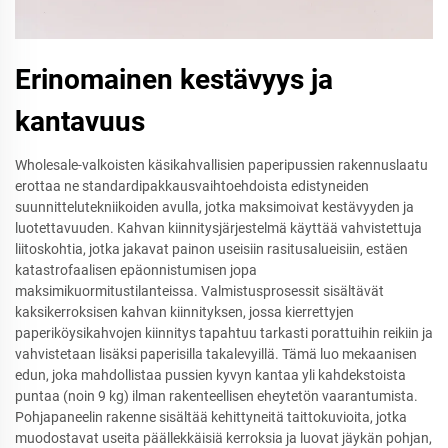
Erinomainen kestävyys ja
kantavuus
Wholesale-valkoisten käsikahvallisien paperipussien rakennuslaatu
erottaa ne standardipakkausvaihtoehdoista edistyneiden
suunnittelutekniikoiden avulla, jotka maksimoivat kestävyyden ja
luotettavuuden. Kahvan kiinnitysjärjestelmä käyttää vahvistettuja
liitoskohtia, jotka jakavat painon useisiin rasitusalueisiin, estäen
katastrofaalisen epäonnistumisen jopa
maksimikuormitustilanteissa. Valmistusprosessit sisältävät
kaksikerroksisen kahvan kiinnityksen, jossa kierrettyjen
paperiköysikahvojen kiinnitys tapahtuu tarkasti porattuihin reikiin ja
vahvistetaan lisäksi paperisilla takalevyillä. Tämä luo mekaanisen
edun, joka mahdollistaa pussien kyvyn kantaa yli kahdekstoista
puntaa (noin 9 kg) ilman rakenteellisen eheytetön vaarantumista.
Pohjapaneelin rakenne sisältää kehittyneitä taittokuvioita, jotka
muodostavat useita päällekkäisiä kerroksia ja luovat jäykän pohjan,