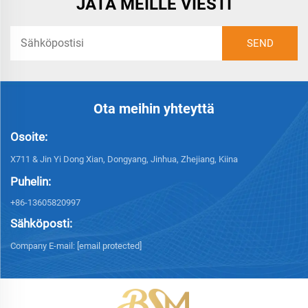
JÄTÄ MEILLE VIESTI
Ota meihin yhteyttä
Osoite:
X711 & Jin Yi Dong Xian, Dongyang, Jinhua, Zhejiang, Kiina
Puhelin:
+86-13605820997
Sähköposti:
Company E-mail:
[email protected]