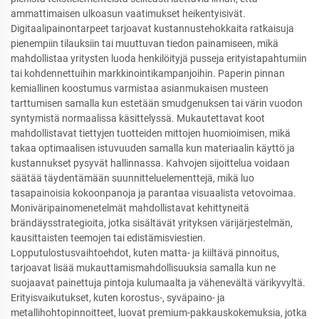
ammattimaisen ulkoasun vaatimukset heikentyisivät.
Digitaalipainontarpeet tarjoavat kustannustehokkaita ratkaisuja
pienempiin tilauksiin tai muuttuvan tiedon painamiseen, mikä
mahdollistaa yritysten luoda henkilöityjä pusseja erityistapahtumiin
tai kohdennettuihin markkinointikampanjoihin. Paperin pinnan
kemiallinen koostumus varmistaa asianmukaisen musteen
tarttumisen samalla kun estetään smudgenuksen tai värin vuodon
syntymistä normaalissa käsittelyssä. Mukautettavat koot
mahdollistavat tiettyjen tuotteiden mittojen huomioimisen, mikä
takaa optimaalisen istuvuuden samalla kun materiaalin käyttö ja
kustannukset pysyvät hallinnassa. Kahvojen sijoittelua voidaan
säätää täydentämään suunnitteluelementtejä, mikä luo
tasapainoisia kokoonpanoja ja parantaa visuaalista vetovoimaa.
Moniväripainomenetelmät mahdollistavat kehittyneitä
brändäysstrategioita, jotka sisältävät yrityksen värijärjestelmän,
kausittaisten teemojen tai edistämisviestien.
Lopputulostusvaihtoehdot, kuten matta- ja kiiltävä pinnoitus,
tarjoavat lisää mukauttamismahdollisuuksia samalla kun ne
suojaavat painettuja pintoja kulumaalta ja vähenevältä värikyvyltä.
Erityisvaikutukset, kuten korostus-, syväpaino- ja
metallihohtopinnoitteet, luovat premium-pakkauskokemuksia, jotka