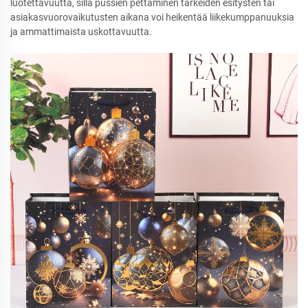
luotettavuutta, sillä pussien pettäminen tärkeiden esitysten tai
asiakasvuorovaikutusten aikana voi heikentää liikekumppanuuksia
ja ammattimaista uskottavuutta.