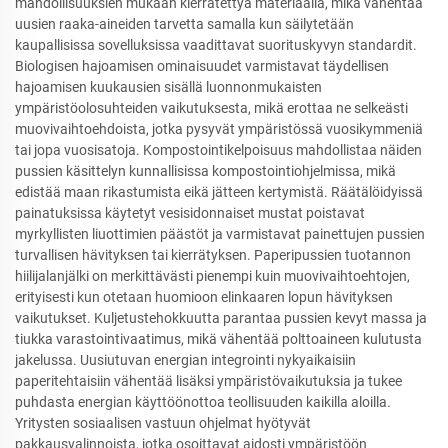
mahdollisuuksien mukaan kierrätettyä materiaalia, mikä vähentää
uusien raaka-aineiden tarvetta samalla kun säilytetään
kaupallisissa sovelluksissa vaadittavat suorituskyvyn standardit.
Biologisen hajoamisen ominaisuudet varmistavat täydellisen
hajoamisen kuukausien sisällä luonnonmukaisten
ympäristöolosuhteiden vaikutuksesta, mikä erottaa ne selkeästi
muovivaihtoehdoista, jotka pysyvät ympäristössä vuosikymmeniä
tai jopa vuosisatoja. Kompostointikelpoisuus mahdollistaa näiden
pussien käsittelyn kunnallisissa kompostointiohjelmissa, mikä
edistää maan rikastumista eikä jätteen kertymistä. Räätälöidyissä
painatuksissa käytetyt vesisidonnaiset mustat poistavat
myrkyllisten liuottimien päästöt ja varmistavat painettujen pussien
turvallisen hävityksen tai kierrätyksen. Paperipussien tuotannon
hiilijalanjälki on merkittävästi pienempi kuin muovivaihtoehtojen,
erityisesti kun otetaan huomioon elinkaaren lopun hävityksen
vaikutukset. Kuljetustehokkuutta parantaa pussien kevyt massa ja
tiukka varastointivaatimus, mikä vähentää polttoaineen kulutusta
jakelussa. Uusiutuvan energian integrointi nykyaikaisiin
paperitehtaisiin vähentää lisäksi ympäristövaikutuksia ja tukee
puhdasta energian käyttöönottoa teollisuuden kaikilla aloilla.
Yritysten sosiaalisen vastuun ohjelmat hyötyvät
pakkausvalinnoista, jotka osoittavat aidosti ympäristöön