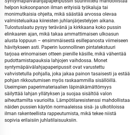
Syntymäpäivälahjapaperipussin suunnittelu mahdollistaa
helpon kokoonpanon ilman erityisiä työkaluja tai
monimutkaisia ohjeita, mikä säästää arvossa olevaa
valmisteluaikaa kiireisten juhlanjärjestelyjen aikana.
Tulostuslaatu pysyy terävänä ja kirkkaana koko pussin
elinkaaren ajan, mikä takaa ammattimaisen ulkoasun
alusta loppuun – ensimmäisestä esillepanosta viimeiseen
hävitykseen asti. Paperin luonnollinen pintatekstuuri
tarjoaa erinomaisen otteen pienille käsille, mikä vähentää
pudottamistapauksia lahjojen vaihdossa. Monet
syntymäpäivälahjapaperipussit ovat varustettu
vahvistetulla pohjalla, joka jakaa painon tasaisesti ja estää
pohjan rikkoutumisen myös raskaammilla sisällöillä.
Useimpien paperimateriaalien läpinäkämättömyys
säilyttää lahjan yllätyksen ja suojaa sisältöä valon
aiheuttamilta vaurioilta. Lämpötilaresistenssi mahdollistaa
näiden pussien käytön normaaleissa sisä- ja ulkotiloissa
ilman rakenteellista rappeutumista, mikä tekee niistä
sopivia erilaisiin juhlatilaisuuksiin.