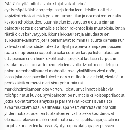
Räätälöidyillä mitoilla valmistajat voivat tehdä
syntymäpäivälahjapaperipusseja tarkalleen tietyille tuotteille
sopiviksi mitoiksi, mikä poistaa turhan tilan ja optimoi materiaalin
käytön tehokkuuden. Suunnittelun joustavuus ulottuu pinnan
painatuksesta pidemmälle sisältäen rakenteellisia muutoksia, kuten
räätälöidyt kahvatyypit, ikkunaleikkaukset ja ainutlaatuiset
sulkeusmekanismit, jotka parantavat toiminnallisuutta samalla kun
vahvistavat brändiidentiteettiä. Syntymäpäivälahjapaperipussien
räätälöintiprosessi sopeutuu sekä suurten kaupallisten tilausten
että pienien erien henkilökohtaisten projektitilauksien tarpeisiin
skaalautuvien tuotantomenetelmien avulla. Muuttuvien tietojen
painatusmahdollisuudet mahdollistavat yksilöllisen viestinnän,
jossa jokaiseen pussiin tulostetaan ainutlaatuisia nimiä, viestejä tai
peräkkäisiä numeroita erityistapahtumia tai
markkinointikampanjoita varten. Tekstuurivalinnat sisältävät
reliefipainatut kuviot, syväpainotut painumat ja erikoispaperilaadut,
jotka luovat tuntoelämyksiä ja parantavat kokonaisvaltaista
avaamiskokemusta. Värimaalauspalvelut varmistavat brändin
yhdenmukaisuuden eri tuotantoerien välillä sekä koordinoivat
olemassa olevien markkinointimateriaalien, pakkausjärjestelmien
tai juhlakoristeiden kanssa. Syntymäpäivälahjapaperipussien