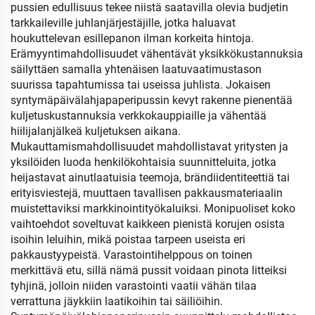
pussien edullisuus tekee niistä saatavilla olevia budjetin
tarkkaileville juhlanjärjestäjille, jotka haluavat
houkuttelevan esillepanon ilman korkeita hintoja.
Erämyyntimahdollisuudet vähentävät yksikkökustannuksia
säilyttäen samalla yhtenäisen laatuvaatimustason
suurissa tapahtumissa tai useissa juhlista. Jokaisen
syntymäpäivälahjapaperipussin kevyt rakenne pienentää
kuljetuskustannuksia verkkokauppiaille ja vähentää
hiilijalanjälkeä kuljetuksen aikana.
Mukauttamismahdollisuudet mahdollistavat yritysten ja
yksilöiden luoda henkilökohtaisia suunnitteluita, jotka
heijastavat ainutlaatuisia teemoja, brändiidentiteettiä tai
erityisviestejä, muuttaen tavallisen pakkausmateriaalin
muistettaviksi markkinointityökaluiksi. Monipuoliset koko
vaihtoehdot soveltuvat kaikkeen pienistä korujen osista
isoihin leluihin, mikä poistaa tarpeen useista eri
pakkaustyypeistä. Varastointihelppous on toinen
merkittävä etu, sillä nämä pussit voidaan pinota litteiksi
tyhjinä, jolloin niiden varastointi vaatii vähän tilaa
verrattuna jäykkiin laatikoihin tai säiliöihin.