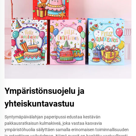
Ympäristönsuojelu ja
yhteiskuntavastuu
Syntymäpäivälahjan paperipussi edustaa kestävän
pakkausratkaisun kulmakiveä, joka vastaa kasvavia
ympäristöhuolia säilyttäen samalla erinomaisen toiminnallisuuden
ja esteettisen vaikutelman. Nämä pussit on hankittu vastuullisesti