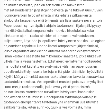
hallituista metsistä, joita on sertifioitu kansainvälisten
metsätaloudellisten järjestöjen toimesta, ja ne tukevat uusiutuvien
luonnonvarojen hyödyntämistä, mikä edistää pitkäaikaista
ekologista tasapainoa eikä tyhjennä rajallisia raaka-ainevarantoja.
Paperipussin syntymäpäivälahjalle tuotannon hiilijalanjälki pysyy
merkittävästi alhaisempana kuin muovivaihtoehdoissa koko
elinkaaren ajan – raaka-aineiden ottamisesta valmistukseen,
kuljetukseen, käyttöön ja lopulliseen hävitykseen saakka. Biologinen
hajoaminen tapahtuu luonnollisesti kompostointijärjestelmissä,
jolloin orgaaniset ainekset palautuvat maaperän ekosysteemeen
ilman kestäviä saasteita tai mikromuovisaasteita, jotka uhkaavat
villieläimiä ja vesijärjestelmiä. Edistyneet kierrätysmahdollisuudet
mahdollistavat käytettyjen syntymäpäivälahjan paperipussien
uudelleenkäsittelyn useita kertoja, mikä pidentää niiden hyödyllistä
käyttöikää ja vähentää uusien raaka-aineiden tarvetta seuraavissa
tuotantokierroksissa. Vedenperäiset musteet poistavat myrkylliset
liuottimet ja raskasmetallit, jotka ovat yleisiä perinteisissä
painatuksissa, varmistaen turvallisen hävityksen ilman riskiä
pohjaveden saastumiselle. Paperipussin syntymäpäivälahjalle
tuotannon energiantarve täytetään yhä enemmän uusiutuvista
sähkölähteistä, kuten aurinko-, tuuli- ja vesivoimasta, mikä