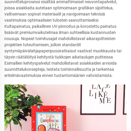
suunnitteluprosessi sisältää ammattimaiset neuvontapalvelut,
joissa asiakkaita autetaan optimoimaan grafiikan sijoittelua,
valitsemaan sopivat materiaalit ja navigoimaan teknisiä
vaatimuksia optimaalisien tulosten saavuttamiseksi.
Kultapainatus, paikallinen UV-pinnoitus ja korostettu painatus
lisäävät premiumvaikutelmaa ilman suhteellisia kustannusten
nousuja. Nopeat toimitusajat mahdollistavat aikarajoitteisten
projektien toteuttamisen, jolloin standardit
syntymäpäivälahjapaperipussiratkaisut vaativat muokkausta tai
täysin räätälöityä kehitystä tiukkojen aikataulujen puitteissa.
Esimallien kehityspalvelut mahdollistavat asiakkaiden arvioida
suunnittelukonsepteja, testata toiminnallisuutta ja tarkentaa
eritelmävaatimuksia ennen tuotantomäärien vahvistamista.