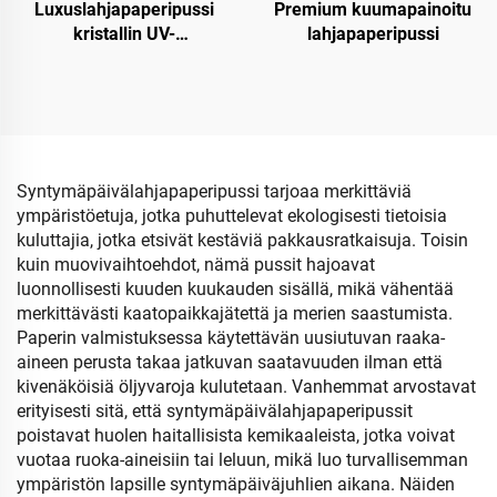
Luxuslahjapaperipussi
Premium kuumapainoitu
kristallin UV-
lahjapaperipussi
pintakäsittelyllä
Syntymäpäivälahjapaperipussi tarjoaa merkittäviä
ympäristöetuja, jotka puhuttelevat ekologisesti tietoisia
kuluttajia, jotka etsivät kestäviä pakkausratkaisuja. Toisin
kuin muovivaihtoehdot, nämä pussit hajoavat
luonnollisesti kuuden kuukauden sisällä, mikä vähentää
merkittävästi kaatopaikkajätettä ja merien saastumista.
Paperin valmistuksessa käytettävän uusiutuvan raaka-
aineen perusta takaa jatkuvan saatavuuden ilman että
kivenäköisiä öljyvaroja kulutetaan. Vanhemmat arvostavat
erityisesti sitä, että syntymäpäivälahjapaperipussit
poistavat huolen haitallisista kemikaaleista, jotka voivat
vuotaa ruoka-aineisiin tai leluun, mikä luo turvallisemman
ympäristön lapsille syntymäpäiväjuhlien aikana. Näiden