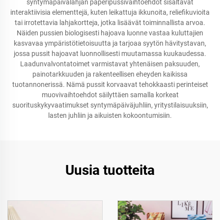
syntymäpäivälahjan paperipussivaihtoehdot sisältävät
interaktiivisia elementtejä, kuten leikattuja ikkunoita, reliefikuvioita
tai irrotettavia lahjakortteja, jotka lisäävät toiminnallista arvoa.
Näiden pussien biologisesti hajoava luonne vastaa kuluttajien
kasvavaa ympäristötietoisuutta ja tarjoaa syytön hävitystavan,
jossa pussit hajoavat luonnollisesti muutamassa kuukaudessa.
Laadunvalvontatoimet varmistavat yhtenäisen paksuuden,
painotarkkuuden ja rakenteellisen eheyden kaikissa
tuotannonerissä. Nämä pussit korvaavat tehokkaasti perinteiset
muovivaihtoehdot säilyttäen samalla korkeat
suorituskykyvaatimukset syntymäpäiväjuhliin, yritystilaisuuksiin,
lasten juhliin ja aikuisten kokoontumisiin.
Uusia tuotteita