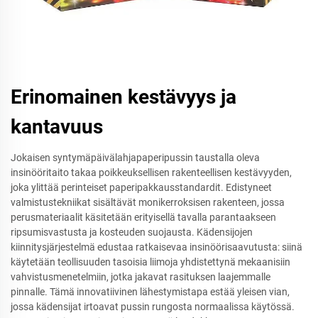
Erinomainen kestävyys ja
kantavuus
Jokaisen syntymäpäivälahjapaperipussin taustalla oleva
insinööritaito takaa poikkeuksellisen rakenteellisen kestävyyden,
joka ylittää perinteiset paperipakkausstandardit. Edistyneet
valmistustekniikat sisältävät monikerroksisen rakenteen, jossa
perusmateriaalit käsitetään erityisellä tavalla parantaakseen
ripsumisvastusta ja kosteuden suojausta. Kädensijojen
kiinnitysjärjestelmä edustaa ratkaisevaa insinöörisaavutusta: siinä
käytetään teollisuuden tasoisia liimoja yhdistettynä mekaanisiin
vahvistusmenetelmiin, jotka jakavat rasituksen laajemmalle
pinnalle. Tämä innovatiivinen lähestymistapa estää yleisen vian,
jossa kädensijat irtoavat pussin rungosta normaalissa käytössä.