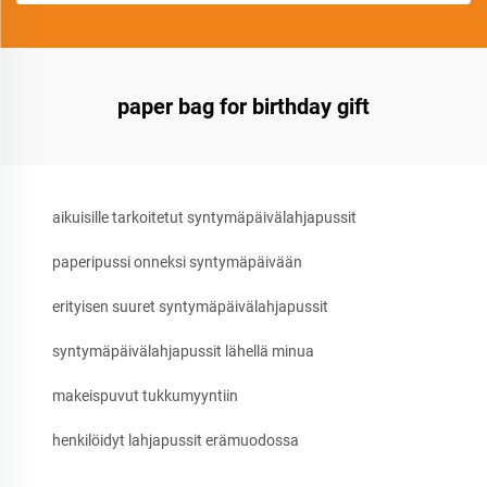
paper bag for birthday gift
aikuisille tarkoitetut syntymäpäivälahjapussit
paperipussi onneksi syntymäpäivään
erityisen suuret syntymäpäivälahjapussit
syntymäpäivälahjapussit lähellä minua
makeispuvut tukkumyyntiin
henkilöidyt lahjapussit erämuodossa