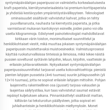
syntymäpäivälahjan paperipussi on valmistettu korkealaatuisesta
kraft-paperista, kierrätysmateriaaleista tai premium-korttipaperista
ja yhdistää kestävyyden ympäristöystävällisyyteen. Teknologiset
ominaisuudet sisältävät vahvistetut kahvat, jotka on tehty
puuvillanarusta, nauhasta tai kierretystä paperista, ja jotka
varmistavat mukavan kantokyvyn esineille, joiden paino voi olla
useita kilogrammoja. Edistyneet painoteknologiat mahdollistavat
kirkkaan värin toiston, monimutkaiset suunnittelut ja
henkilökohtaiset viestit, mikä muuttaa jokaisen syntymäpäivälahjan
paperipussin muistettavaksi muistoesineeksi. Valmistusprosessi
käyttää ruokaturvallisissa tinteissä ja liimoissa, mikä tekee näistä
pussien soveltuvat syötäviin lahjoihin, leluun, kirjoihin, vaatteisiin ja
erilaisiin juhlavarakkeisiin. Nykyaikaiset syntymäpäivälahjan
paperipussisuunnittelut tarjoavat useita kokovaihtoehtoja: pienistä
pienten lahjojen pusseista (4×6 tuumaa) suuriin juhlapusseihin (yli
12×16 tuumaa), jotta ne sopivat erilaisiin lahjojen mittoihin. Pohjan
laajennettu rakenteellinen osa (gusset) tarjoaa vakauden ja
laajentaa säilytystilaa, kun taas vahvistetut saumat estävät
repäisyt kuljetuksen aikana. Pinnankäsittelyt sisältävät mattan,
kiiltävän tai teksturoitun päällysteen, jotka sopivat eri
juhlaihanteisiin ja henkilökohtaisiin mieltymyksiin. Monet