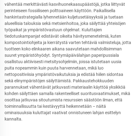
vähentää merkittävästi kasvihuonekaasupäästöjä, jotka liittyvät
perinteiseen fossiiliseen polttoaineen käyttöön. Paikallisella
hankintastrategialla lyhennetään kuljetusetäisyyksiä ja tuetaan
alueellisia talouksia sekä metsienhoitoa, joka säilyttää yhteisöjen
työpaikat ja ympäristövastuun ohjelmat. Kuluttajien
tiedotuskampanjat edistävät oikeita hävitysmenetelmiä, kuten
kompostointiohjeita ja kierrätystä varten tehtäviä valmisteluja, jotta
tuotteen koko elinkaaren aikana saavutetaan mahdollisimman
suuret ympäristöhyödyt. Syntymäpäivälahjan paperipussiala
osallistuu aktiivisesti metsitysohjelmiin, joissa istutetaan uusia
puita nopeammin kuin puuta harvennetaan, mikä luo
nettopositiviisia ympäristövaikutuksia ja edistää hiilen sidontaa
sekä elinympäristöjen säilyttämistä. Pakkaustehokkuuden
parannukset vähentävät jatkuvasti materiaalin käyttöä yksikköä
kohden säilyttäen samalla rakenteelliset suoritusvaatimukset, mikä
osoittaa jatkuvaa sitoutumista resurssien säästöön ilman, että
toiminnallisuutta tai kestävyyttä heikennetään – näitä
ominaisuuksia kuluttajat vaativat onnistuneen lahjan esittelyn
kannalta.