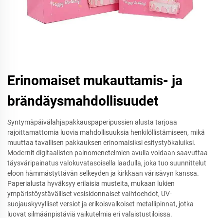
Erinomaiset mukauttamis- ja
brändäysmahdollisuudet
Syntymäpäivälahjapakkauspaperipussien alusta tarjoaa
rajoittamattomia luovia mahdollisuuksia henkilöllistämiseen, mikä
muuttaa tavallisen pakkauksen erinomaisiksi esitystyökaluiksi.
Modernit digitaalisten painomenetelmien avulla voidaan saavuttaa
täysväripainatus valokuvatasoisella laadulla, joka tuo suunnittelut
eloon hämmästyttävän selkeyden ja kirkkaan värisävyn kanssa.
Paperialusta hyväksyy erilaisia musteita, mukaan lukien
ympäristöystävälliset vesisidonnaiset vaihtoehdot, UV-
suojauskyvylliset versiot ja erikoisvalkoiset metallipinnat, jotka
luovat silmäänpistäviä vaikutelmia eri valaistustiloissa.