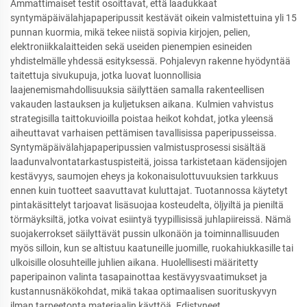
Ammattimaiset testit osoittavat, että laadukkaat
syntymäpäivälahjapaperipussit kestävät oikein valmistettuina yli 15
punnan kuormia, mikä tekee niistä sopivia kirjojen, pelien,
elektroniikkalaitteiden sekä useiden pienempien esineiden
yhdistelmälle yhdessä esityksessä. Pohjalevyn rakenne hyödyntää
taitettuja sivukupuja, jotka luovat luonnollisia
laajenemismahdollisuuksia säilyttäen samalla rakenteellisen
vakauden lastauksen ja kuljetuksen aikana. Kulmien vahvistus
strategisilla taittokuvioilla poistaa heikot kohdat, jotka yleensä
aiheuttavat varhaisen pettämisen tavallisissa paperipusseissa.
Syntymäpäivälahjapaperipussien valmistusprosessi sisältää
laadunvalvontatarkastuspisteitä, joissa tarkistetaan kädensijojen
kestävyys, saumojen eheys ja kokonaisulottuvuuksien tarkkuus
ennen kuin tuotteet saavuttavat kuluttajat. Tuotannossa käytetyt
pintakäsittelyt tarjoavat lisäsuojaa kosteudelta, öljyiltä ja pieniltä
törmäyksiltä, jotka voivat esiintyä tyypillisissä juhlapiireissä. Nämä
suojakerrokset säilyttävät pussin ulkonäön ja toiminnallisuuden
myös silloin, kun se altistuu kaatuneille juomille, ruokahiukkasille tai
ulkoisille olosuhteille juhlien aikana. Huolellisesti määritetty
paperipainon valinta tasapainottaa kestävyysvaatimukset ja
kustannusnäkökohdat, mikä takaa optimaalisen suorituskyvyn
ilman tarpeetonta materiaalin käyttöä. Edistyneet