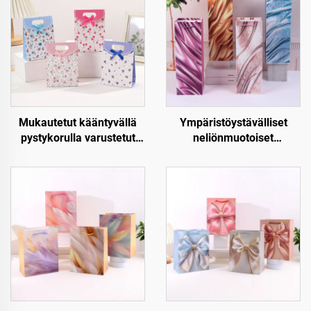
Mukautetut kääntyvällä
Ympäristöystävälliset
pystykorulla varustetut
neliönmuotoiset
paperiset lahjapussit –
joululahjapaperipussit –
Luxus, uudellen
Kraft-paperinen viini- ja
käytettävät ja täysin
pullojen pakkaus
mukautettavat