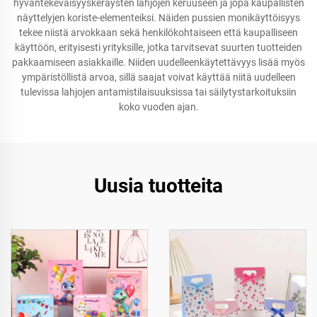
hyväntekeväisyyskeräysten lahjojen keruuseen ja jopa kaupallisten
näyttelyjen koriste-elementeiksi. Näiden pussien monikäyttöisyys
tekee niistä arvokkaan sekä henkilökohtaiseen että kaupalliseen
käyttöön, erityisesti yrityksille, jotka tarvitsevat suurten tuotteiden
pakkaamiseen asiakkaille. Niiden uudelleenkäytettävyys lisää myös
ympäristöllistä arvoa, sillä saajat voivat käyttää niitä uudelleen
tulevissa lahjojen antamistilaisuuksissa tai säilytystarkoituksiin
koko vuoden ajan.
Uusia tuotteita