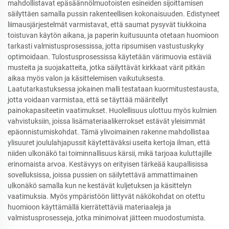
mahdollistavat epäsäännölmuotoisten esineiden sijoittamisen
säilyttäen samalla pussin rakenteellisen kokonaisuuden. Edistyneet
liimausjärjestelmät varmistavat, että saumat pysyvät tiukkoina
toistuvan käytön aikana, ja paperin kuitusuunta otetaan huomioon
tarkasti valmistusprosessissa, jotta ripsumisen vastustuskyky
optimoidaan. Tulostusprosessissa käytetään värimuovia estäviä
musteita ja suojakatteita, jotka säilyttävät kirkkaat värit pitkän
aikaa myös valon ja käsittelemisen vaikutuksesta.
Laatutarkastuksessa jokainen malli testataan kuormitustestausta,
jotta voidaan varmistaa, että se täyttää määritellyt
painokapasiteetin vaatimukset. Huolellisuus ulottuu myös kulmien
vahvistuksiin, joissa lisämateriaalikerrokset estävät yleisimmät
epäonnistumiskohdat. Tämä ylivoimainen rakenne mahdollistaa
ylisuuret joululahjapussit käytettäväksi useita kertoja ilman, että
niiden ulkonäkö tai toiminnallisuus kärsii, mikä tarjoaa kuluttajille
erinomaista arvoa. Kestävyys on erityisen tärkeää kaupallisissa
sovelluksissa, joissa pussien on säilytettävä ammattimainen
ulkonäkö samalla kun ne kestävät kuljetuksen ja käsittelyn
vaatimuksia. Myös ympäristöön liittyvät näkökohdat on otettu
huomioon käyttämällä kierrätettäviä materiaaleja ja
valmistusprosesseja, jotka minimoivat jätteen muodostumista.