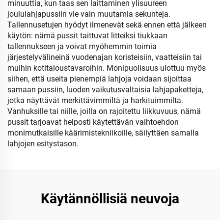
minuuttia, kun taas sen laittaminen ylisuureen
joululahjapussiin vie vain muutamia sekunteja.
Tallennusetujen hyödyt ilmenevät sekä ennen että jälkeen
käytön: nämä pussit taittuvat litteiksi tiukkaan
tallennukseen ja voivat myöhemmin toimia
järjestelyvälineinä vuodenajan koristeisiin, vaatteisiin tai
muihin kotitaloustavaroihin. Monipuolisuus ulottuu myös
siihen, että useita pienempiä lahjoja voidaan sijoittaa
samaan pussiin, luoden vaikutusvaltaisia lahjapaketteja,
jotka näyttävät merkittävimmiltä ja harkituimmilta.
Vanhuksille tai niille, joilla on rajoitettu liikkuvuus, nämä
pussit tarjoavat helposti käytettävän vaihtoehdon
monimutkaisille käärimistekniikoille, säilyttäen samalla
lahjojen esitystason.
Käytännöllisiä neuvoja