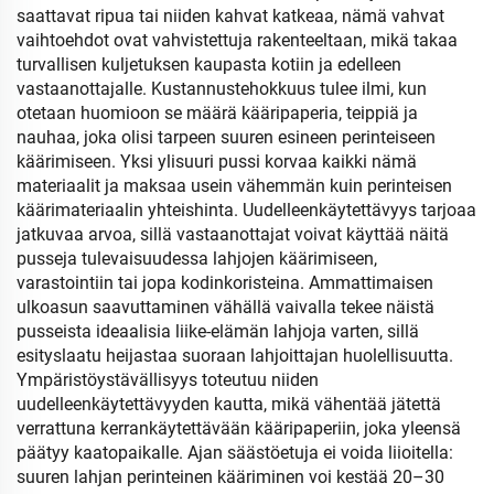
saattavat ripua tai niiden kahvat katkeaa, nämä vahvat
vaihtoehdot ovat vahvistettuja rakenteeltaan, mikä takaa
turvallisen kuljetuksen kaupasta kotiin ja edelleen
vastaanottajalle. Kustannustehokkuus tulee ilmi, kun
otetaan huomioon se määrä kääripaperia, teippiä ja
nauhaa, joka olisi tarpeen suuren esineen perinteiseen
käärimiseen. Yksi ylisuuri pussi korvaa kaikki nämä
materiaalit ja maksaa usein vähemmän kuin perinteisen
käärimateriaalin yhteishinta. Uudelleenkäytettävyys tarjoaa
jatkuvaa arvoa, sillä vastaanottajat voivat käyttää näitä
pusseja tulevaisuudessa lahjojen käärimiseen,
varastointiin tai jopa kodinkoristeina. Ammattimaisen
ulkoasun saavuttaminen vähällä vaivalla tekee näistä
pusseista ideaalisia liike-elämän lahjoja varten, sillä
esityslaatu heijastaa suoraan lahjoittajan huolellisuutta.
Ympäristöystävällisyys toteutuu niiden
uudelleenkäytettävyyden kautta, mikä vähentää jätettä
verrattuna kerrankäytettävään kääripaperiin, joka yleensä
päätyy kaatopaikalle. Ajan säästöetuja ei voida liioitella:
suuren lahjan perinteinen kääriminen voi kestää 20–30