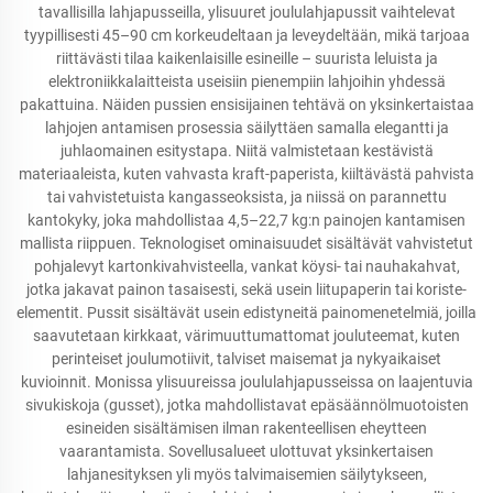
tavallisilla lahjapusseilla, ylisuuret joululahjapussit vaihtelevat
tyypillisesti 45–90 cm korkeudeltaan ja leveydeltään, mikä tarjoaa
riittävästi tilaa kaikenlaisille esineille – suurista leluista ja
elektroniikkalaitteista useisiin pienempiin lahjoihin yhdessä
pakattuina. Näiden pussien ensisijainen tehtävä on yksinkertaistaa
lahjojen antamisen prosessia säilyttäen samalla elegantti ja
juhlaomainen esitystapa. Niitä valmistetaan kestävistä
materiaaleista, kuten vahvasta kraft-paperista, kiiltävästä pahvista
tai vahvistetuista kangasseoksista, ja niissä on parannettu
kantokyky, joka mahdollistaa 4,5–22,7 kg:n painojen kantamisen
mallista riippuen. Teknologiset ominaisuudet sisältävät vahvistetut
pohjalevyt kartonkivahvisteella, vankat köysi- tai nauhakahvat,
jotka jakavat painon tasaisesti, sekä usein liitupaperin tai koriste-
elementit. Pussit sisältävät usein edistyneitä painomenetelmiä, joilla
saavutetaan kirkkaat, värimuuttumattomat jouluteemat, kuten
perinteiset joulumotiivit, talviset maisemat ja nykyaikaiset
kuvioinnit. Monissa ylisuureissa joululahjapusseissa on laajentuvia
sivukiskoja (gusset), jotka mahdollistavat epäsäännölmuotoisten
esineiden sisältämisen ilman rakenteellisen eheytteen
vaarantamista. Sovellusalueet ulottuvat yksinkertaisen
lahjanesityksen yli myös talvimaisemien säilytykseen,