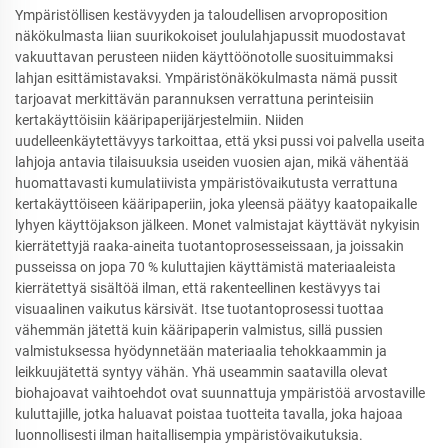
Ympäristöllisen kestävyyden ja taloudellisen arvoproposition
näkökulmasta liian suurikokoiset joululahjapussit muodostavat
vakuuttavan perusteen niiden käyttöönotolle suosituimmaksi
lahjan esittämistavaksi. Ympäristönäkökulmasta nämä pussit
tarjoavat merkittävän parannuksen verrattuna perinteisiin
kertakäyttöisiin kääripaperijärjestelmiin. Niiden
uudelleenkäytettävyys tarkoittaa, että yksi pussi voi palvella useita
lahjoja antavia tilaisuuksia useiden vuosien ajan, mikä vähentää
huomattavasti kumulatiivista ympäristövaikutusta verrattuna
kertakäyttöiseen kääripaperiin, joka yleensä päätyy kaatopaikalle
lyhyen käyttöjakson jälkeen. Monet valmistajat käyttävät nykyisin
kierrätettyjä raaka-aineita tuotantoprosesseissaan, ja joissakin
pusseissa on jopa 70 % kuluttajien käyttämistä materiaaleista
kierrätettyä sisältöä ilman, että rakenteellinen kestävyys tai
visuaalinen vaikutus kärsivät. Itse tuotantoprosessi tuottaa
vähemmän jätettä kuin kääripaperin valmistus, sillä pussien
valmistuksessa hyödynnetään materiaalia tehokkaammin ja
leikkuujätettä syntyy vähän. Yhä useammin saatavilla olevat
biohajoavat vaihtoehdot ovat suunnattuja ympäristöä arvostaville
kuluttajille, jotka haluavat poistaa tuotteita tavalla, joka hajoaa
luonnollisesti ilman haitallisempia ympäristövaikutuksia.