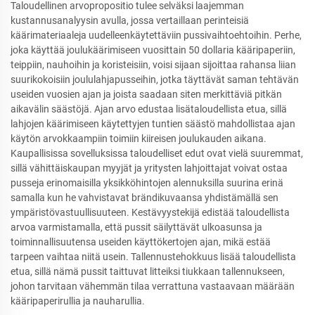
Taloudellinen arvopropositio tulee selväksi laajemman
kustannusanalyysin avulla, jossa vertaillaan perinteisiä
käärimateriaaleja uudelleenkäytettäviin pussivaihtoehtoihin. Perhe,
joka käyttää joulukäärimiseen vuosittain 50 dollaria kääripaperiin,
teippiin, nauhoihin ja koristeisiin, voisi sijaan sijoittaa rahansa liian
suurikokoisiin joululahjapusseihin, jotka täyttävät saman tehtävän
useiden vuosien ajan ja joista saadaan siten merkittäviä pitkän
aikavälin säästöjä. Ajan arvo edustaa lisätaloudellista etua, sillä
lahjojen käärimiseen käytettyjen tuntien säästö mahdollistaa ajan
käytön arvokkaampiin toimiin kiireisen joulukauden aikana.
Kaupallisissa sovelluksissa taloudelliset edut ovat vielä suuremmat,
sillä vähittäiskaupan myyjät ja yritysten lahjoittajat voivat ostaa
pusseja erinomaisilla yksikköhintojen alennuksilla suurina erinä
samalla kun he vahvistavat brändikuvaansa yhdistämällä sen
ympäristövastuullisuuteen. Kestävyystekijä edistää taloudellista
arvoa varmistamalla, että pussit säilyttävät ulkoasunsa ja
toiminnallisuutensa useiden käyttökertojen ajan, mikä estää
tarpeen vaihtaa niitä usein. Tallennustehokkuus lisää taloudellista
etua, sillä nämä pussit taittuvat litteiksi tiukkaan tallennukseen,
johon tarvitaan vähemmän tilaa verrattuna vastaavaan määrään
kääripaperirullia ja nauharullia.