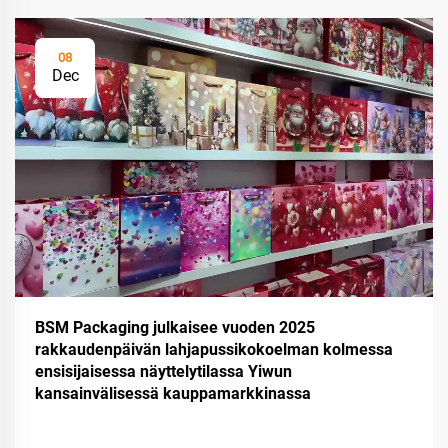
08
Dec
BSM Packaging julkaisee vuoden 2025
rakkaudenpäivän lahjapussikokoelman kolmessa
ensisijaisessa näyttelytilassa Yiwun
kansainvälisessä kauppamarkkinassa