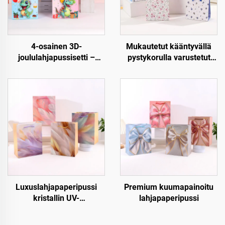
4-osainen 3D-
Mukautetut kääntyvällä
joululahjapussisetti –
pystykorulla varustetut
Premium joulupakkaus
paperiset lahjapussit –
vähittäiskauppaan ja
Luxus, uudellen
lahjoitukseen
käytettävät ja täysin
mukautettavat
Luxuslahjapaperipussi
Premium kuumapainoitu
kristallin UV-
lahjapaperipussi
pintakäsittelyllä