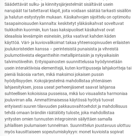
Säädettävät sulku- ja kiinnitysjärjestelmät sisältävät usein
narupäät tai taitettavat klapit, joita voidaan säätää tarkasti sisällön
ja halutun esitystyylin mukaan. Käsikahvojen sijoittelu on optimoitu
tasapainoisuuden kannalta: keskitetyt yläkäsikahvat soveltuvat
tiukkoihin kuormiin, kun taas kaksipuoliset käsikahvat ovat
ideaalisia leveämpiin esineisiin, jotka vaativat kahden käden
käyttöä. Väri- ja kuviovalikoimat takaa yhteensopivuuden erilaisten
joulukoristeiden kanssa – perinteisistä punaisista ja vihreistä
joulumotiiveista elegantteihin metallipintaisiin ja nykyaikaisiin
talvimotiiveihin. Erityispainosten suunnittelussa hyödynnetään
usein interaktiivisia elementtejä, kuten korttipusseja lahjakortteja tai
pieniä lisäosia varten, mikä maksimoi jokaisen pussin
hyödyllisyyden. Kokojärjestelmä mahdollistaa yhtenäisen
lahjaesityksen, jossa useat perheenjäsenet saavat lahjansa
suhteellisen kokoisissa pusseissa, mikä luo visuaalista harmoniaa
jouluvirran alla. Ammattimaisessa käytössä hyötyä tuovat
erityisesti suuren tilavuuden pakkausvaihtoehdot ja mahdollisuus
tehdä omaan brändiin räätälöity tuloste, joka mahdollistaa
yritysten omien tunnusten integroinnin säilyttäen samalla
juhlallisen joulumaisen tunnelman. Suunnittelun joustavuus ulottuu
myös kausittaiseen sopeutumiskykyyn: monet kuvioista sopivat