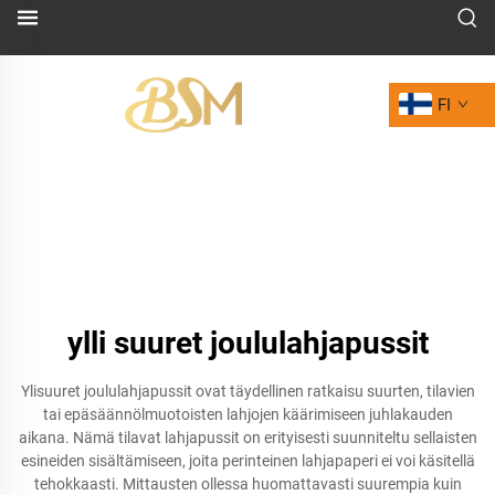
FI
ylli suuret joululahjapussit
Ylisuuret joululahjapussit ovat täydellinen ratkaisu suurten, tilavien
tai epäsäännölmuotoisten lahjojen käärimiseen juhlakauden
aikana. Nämä tilavat lahjapussit on erityisesti suunniteltu sellaisten
esineiden sisältämiseen, joita perinteinen lahjapaperi ei voi käsitellä
tehokkaasti. Mittausten ollessa huomattavasti suurempia kuin