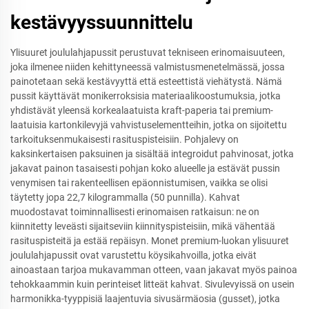
kestävyyssuunnittelu
Ylisuuret joululahjapussit perustuvat tekniseen erinomaisuuteen,
joka ilmenee niiden kehittyneessä valmistusmenetelmässä, jossa
painotetaan sekä kestävyyttä että esteettistä viehätystä. Nämä
pussit käyttävät monikerroksisia materiaalikoostumuksia, jotka
yhdistävät yleensä korkealaatuista kraft-paperia tai premium-
laatuisia kartonkilevyjä vahvistuselementteihin, jotka on sijoitettu
tarkoituksenmukaisesti rasituspisteisiin. Pohjalevy on
kaksinkertaisen paksuinen ja sisältää integroidut pahvinosat, jotka
jakavat painon tasaisesti pohjan koko alueelle ja estävät pussin
venymisen tai rakenteellisen epäonnistumisen, vaikka se olisi
täytetty jopa 22,7 kilogrammalla (50 punnilla). Kahvat
muodostavat toiminnallisesti erinomaisen ratkaisun: ne on
kiinnitetty leveästi sijaitseviin kiinnityspisteisiin, mikä vähentää
rasituspisteitä ja estää repäisyn. Monet premium-luokan ylisuuret
joululahjapussit ovat varustettu köysikahvoilla, jotka eivät
ainoastaan tarjoa mukavamman otteen, vaan jakavat myös painoa
tehokkaammin kuin perinteiset litteät kahvat. Sivulevyissä on usein
harmonikka-tyyppisiä laajentuvia sivusärmäosia (gusset), jotka