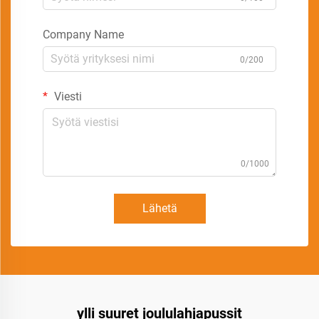
Company Name
0/200
Viesti
0/1000
Lähetä
ylli suuret joululahjapussit