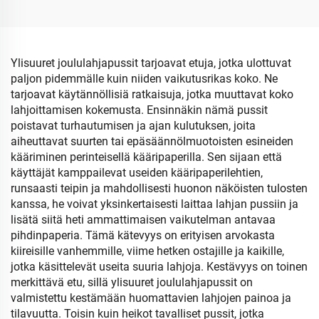
Ylisuuret joululahjapussit tarjoavat etuja, jotka ulottuvat
paljon pidemmälle kuin niiden vaikutusrikas koko. Ne
tarjoavat käytännöllisiä ratkaisuja, jotka muuttavat koko
lahjoittamisen kokemusta. Ensinnäkin nämä pussit
poistavat turhautumisen ja ajan kulutuksen, joita
aiheuttavat suurten tai epäsäännölmuotoisten esineiden
kääriminen perinteisellä kääripaperilla. Sen sijaan että
käyttäjät kamppailevat useiden kääripaperilehtien,
runsaasti teipin ja mahdollisesti huonon näköisten tulosten
kanssa, he voivat yksinkertaisesti laittaa lahjan pussiin ja
lisätä siitä heti ammattimaisen vaikutelman antavaa
pihdinpaperia. Tämä kätevyys on erityisen arvokasta
kiireisille vanhemmille, viime hetken ostajille ja kaikille,
jotka käsittelevät useita suuria lahjoja. Kestävyys on toinen
merkittävä etu, sillä ylisuuret joululahjapussit on
valmistettu kestämään huomattavien lahjojen painoa ja
tilavuutta. Toisin kuin heikot tavalliset pussit, jotka