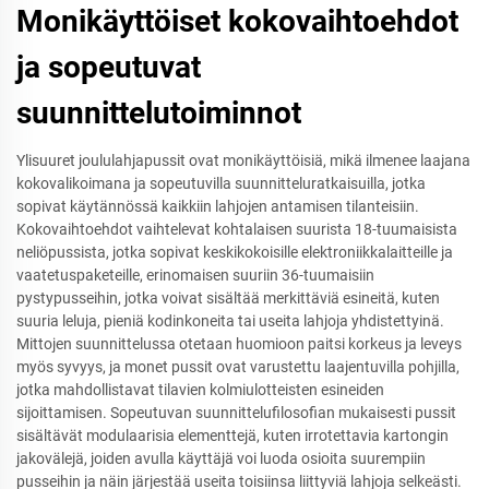
Monikäyttöiset kokovaihtoehdot
ja sopeutuvat
suunnittelutoiminnot
Ylisuuret joululahjapussit ovat monikäyttöisiä, mikä ilmenee laajana
kokovalikoimana ja sopeutuvilla suunnitteluratkaisuilla, jotka
sopivat käytännössä kaikkiin lahjojen antamisen tilanteisiin.
Kokovaihtoehdot vaihtelevat kohtalaisen suurista 18-tuumaisista
neliöpussista, jotka sopivat keskikokoisille elektroniikkalaitteille ja
vaatetuspaketeille, erinomaisen suuriin 36-tuumaisiin
pystypusseihin, jotka voivat sisältää merkittäviä esineitä, kuten
suuria leluja, pieniä kodinkoneita tai useita lahjoja yhdistettyinä.
Mittojen suunnittelussa otetaan huomioon paitsi korkeus ja leveys
myös syvyys, ja monet pussit ovat varustettu laajentuvilla pohjilla,
jotka mahdollistavat tilavien kolmiulotteisten esineiden
sijoittamisen. Sopeutuvan suunnittelufilosofian mukaisesti pussit
sisältävät modulaarisia elementtejä, kuten irrotettavia kartongin
jakovälejä, joiden avulla käyttäjä voi luoda osioita suurempiin
pusseihin ja näin järjestää useita toisiinsa liittyviä lahjoja selkeästi.