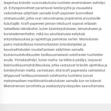
laajentaa brändin vuorovaikutusta tuotteen ensimmäisen esittelyn
yli. Erityispinnoitteet parantavat kestävyyttä ja visuaalista
vaikutelmaa säilyttäen samalla kraft-papereen luonnolliset
ominaisuudet, jotka ovat vetovoimaisia ympäristöä arvostaville
kuluttajille. Kraft-papereen pinnan tekstuurit sopivat erilaisiin
taiteellisiin tekniikoihin, kuten käsinkirjoitukseen, leimatukseen ja
koristeelementteihin, mikä luo ainutlaatuisia esityksiä
erityistilaisuuksia ja rajoitettuja painoksia varten. Monivärinen
paino mahdollistaa monimutkaisten brändiohjeiden ja
kausivaihteluiden noudattamisen säilyttäen samalla
kustannustehokkuuden teollisuusmaisesti ostettavien tuotteiden
avulla. Pintakäsittelyt, kuten matta- tai kiiltävä päällys, tarjoavat
lisämuokkausmahdollisuuksia, jotka vastaavat brändin sijoittelua ja
kohderyhmän mieltä, varmistaen, että kraft-papereista valmistetut
lahjapussit teollisuusmaisesti ostettavina tuotteina tuovat
maksimaalisen markkinointivaikutuksen samalla kun ne tukevat
liiketoiminnan tavoitteita ja asiakastyytyväisyyden saavuttamista.