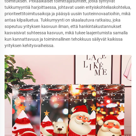
toimituksen. Pitkäaikaiset toimittajasuhteet, jotka syntyvät
tukkumyyntiä harjoittaessa, johtavat usein erityiskohteliaskohtelua,
prioriteettitoimitusaikoja ja pääsyä uusiin tuoteinnovaatioihin, mikä
antaa kilpailuetua. Tukkumyynti on skaalautuva ratkaisu, joka
sopeutuu yrityksen kasvuun ilman, että hankintakustannukset
kasvaisivat suhteessa kasvuun, mikä tukee laajentumista samalla
kun kannattavuus ja toiminnallinen tehokkuus säilyvät kaikissa
yrityksen kehitysvaiheissa.