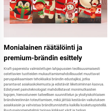
Monialainen räätälöinti ja
premium-brändin esittely
Kraft-papereista valmistettujen lahjapussien teollisuusmaisesti
ostettavien tuotteiden mukauttamismahdollisuudet muuttavat
peruspakkaamisen tehokkaiksi brändin edustajiksi, jotka
parantavat asiakaskokemusta ja edistävät liiketoiminnan kasvua.
Edistyneet painoteknologiat mahdollistavat monimutkaisten
logojen, hienostuneen taiteellisen suunnittelun ja yksityiskohtaisen
brändiviestinnän toteuttamisen, mikä jättää kestävän vaikutuksen
asiakkaisiin ja vahvistaa bränditunnistetta kaikilla kosketuspisteillä.
Ruutupainomenetelmä tarjoaa kirkkaat värit ja tarkan