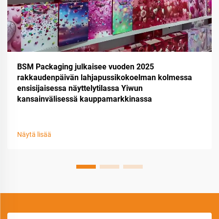
BSM Packaging julkaisee vuoden 2025
rakkaudenpäivän lahjapussikokoelman kolmessa
ensisijaisessa näyttelytilassa Yiwun
kansainvälisessä kauppamarkkinassa
Näytä lisää