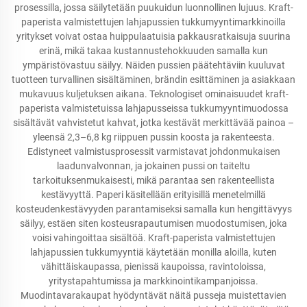
prosessilla, jossa säilytetään puukuidun luonnollinen lujuus. Kraft-
paperista valmistettujen lahjapussien tukkumyyntimarkkinoilla
yritykset voivat ostaa huippulaatuisia pakkausratkaisuja suurina
erinä, mikä takaa kustannustehokkuuden samalla kun
ympäristövastuu säilyy. Näiden pussien päätehtäviin kuuluvat
tuotteen turvallinen sisältäminen, brändin esittäminen ja asiakkaan
mukavuus kuljetuksen aikana. Teknologiset ominaisuudet kraft-
paperista valmistetuissa lahjapusseissa tukkumyyntimuodossa
sisältävät vahvistetut kahvat, jotka kestävät merkittävää painoa –
yleensä 2,3–6,8 kg riippuen pussin koosta ja rakenteesta.
Edistyneet valmistusprosessit varmistavat johdonmukaisen
laadunvalvonnan, ja jokainen pussi on taiteltu
tarkoituksenmukaisesti, mikä parantaa sen rakenteellista
kestävyyttä. Paperi käsitellään erityisillä menetelmillä
kosteudenkestävyyden parantamiseksi samalla kun hengittävyys
säilyy, estäen siten kosteusrapautumisen muodostumisen, joka
voisi vahingoittaa sisältöä. Kraft-paperista valmistettujen
lahjapussien tukkumyyntiä käytetään monilla aloilla, kuten
vähittäiskaupassa, pienissä kaupoissa, ravintoloissa,
yritystapahtumissa ja markkinointikampanjoissa.
Muodintavarakaupat hyödyntävät näitä pusseja muistettavien