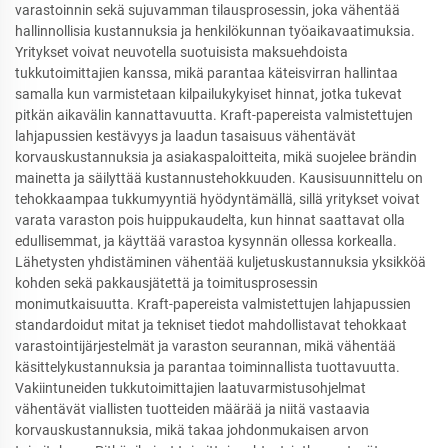
varastoinnin sekä sujuvamman tilausprosessin, joka vähentää
hallinnollisia kustannuksia ja henkilökunnan työaikavaatimuksia.
Yritykset voivat neuvotella suotuisista maksuehdoista
tukkutoimittajien kanssa, mikä parantaa käteisvirran hallintaa
samalla kun varmistetaan kilpailukykyiset hinnat, jotka tukevat
pitkän aikavälin kannattavuutta. Kraft-papereista valmistettujen
lahjapussien kestävyys ja laadun tasaisuus vähentävät
korvauskustannuksia ja asiakaspaloitteita, mikä suojelee brändin
mainetta ja säilyttää kustannustehokkuuden. Kausisuunnittelu on
tehokkaampaa tukkumyyntiä hyödyntämällä, sillä yritykset voivat
varata varaston pois huippukaudelta, kun hinnat saattavat olla
edullisemmat, ja käyttää varastoa kysynnän ollessa korkealla.
Lähetysten yhdistäminen vähentää kuljetuskustannuksia yksikköä
kohden sekä pakkausjätettä ja toimitusprosessin
monimutkaisuutta. Kraft-papereista valmistettujen lahjapussien
standardoidut mitat ja tekniset tiedot mahdollistavat tehokkaat
varastointijärjestelmät ja varaston seurannan, mikä vähentää
käsittelykustannuksia ja parantaa toiminnallista tuottavuutta.
Vakiintuneiden tukkutoimittajien laatuvarmistusohjelmat
vähentävät viallisten tuotteiden määrää ja niitä vastaavia
korvauskustannuksia, mikä takaa johdonmukaisen arvon