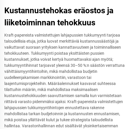
Kustannustehokas eräostos ja
liiketoiminnan tehokkuus
Kraft-papereista valmistettujen lahjapussien tukkumyynti tarjoaa
taloudellisia etuja, jotka luovat merkittäviä kustannussäästöjä ja
vaikuttavat suoraan yrityksen kannattavuuteen ja toiminnalliseen
tehokkuuteen. Tukkumyynti poistaa yksittäisten pussien
kustannukset, jotka voivat kertyä huomattavaksi ajan myötä;
tukkumyyntihinnat tarjoavat yleensä 30–50 %:n säästön verrattuna
vähittäismyyntihintoihin, mikä mahdollistaa budjetin
uudelleenjakamisen markkinointiin, varastoon tai
laajentumisprojekteihin. Määräalennukset kasvavat suhteessa
tilattuihin määriin, mikä mahdollistaa maksimaalisen
kustannustehokkuuden saavuttamisen samalla kun varmistetaan
riittävä varasto pidemmäksi ajaksi. Kraft-papereista valmistettujen
lahjapussien tukkumyyntihintojen ennustettava rakenne
mahdollistaa tarkan budjetoinnin ja kustannusten ennustamisen,
mikä poistaa yllättävät kulut ja tukee strategista taloudellista
hallintaa. Varastonhallinnan edut sisältävät yksinkertaisemman