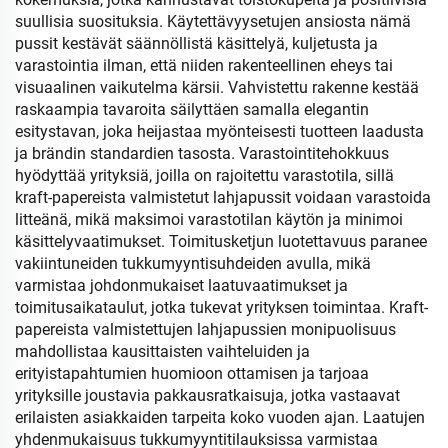
suullisia suosituksia. Käytettävyysetujen ansiosta nämä
pussit kestävät säännöllistä käsittelyä, kuljetusta ja
varastointia ilman, että niiden rakenteellinen eheys tai
visuaalinen vaikutelma kärsii. Vahvistettu rakenne kestää
raskaampia tavaroita säilyttäen samalla elegantin
esitystavan, joka heijastaa myönteisesti tuotteen laadusta
ja brändin standardien tasosta. Varastointitehokkuus
hyödyttää yrityksiä, joilla on rajoitettu varastotila, sillä
kraft-papereista valmistetut lahjapussit voidaan varastoida
litteänä, mikä maksimoi varastotilan käytön ja minimoi
käsittelyvaatimukset. Toimitusketjun luotettavuus paranee
vakiintuneiden tukkumyyntisuhdeiden avulla, mikä
varmistaa johdonmukaiset laatuvaatimukset ja
toimitusaikataulut, jotka tukevat yrityksen toimintaa. Kraft-
papereista valmistettujen lahjapussien monipuolisuus
mahdollistaa kausittaisten vaihteluiden ja
erityistapahtumien huomioon ottamisen ja tarjoaa
yrityksille joustavia pakkausratkaisuja, jotka vastaavat
erilaisten asiakkaiden tarpeita koko vuoden ajan. Laatujen
yhdenmukaisuus tukkumyyntitilauksissa varmistaa