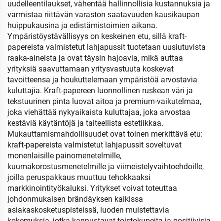
uudelleentilaukset, vähentää hallinnollisia kustannuksia ja
varmistaa riittävän varaston saatavuuden kausikaupan
huippukausina ja edistämistoimien aikana.
Ympäristöystävällisyys on keskeinen etu, sillä kraft-
papereista valmistetut lahjapussit tuotetaan uusiutuvista
raaka-aineista ja ovat täysin hajoavia, mikä auttaa
yrityksiä saavuttamaan yritysvastuuta koskevat
tavoitteensa ja houkuttelemaan ympäristöä arvostavia
kuluttajia. Kraft-papereen luonnollinen ruskean väri ja
tekstuurinen pinta luovat aitoa ja premium-vaikutelmaa,
joka viehättää nykyaikaista kuluttajaa, joka arvostaa
kestäviä käytäntöjä ja taiteellista estetiikkaa.
Mukauttamismahdollisuudet ovat toinen merkittävä etu:
kraft-papereista valmistetut lahjapussit soveltuvat
monenlaisille painomenetelmille,
kuumakorostusmenetelmille ja viimeistelyvaihtoehdoille,
joilla peruspakkaus muuttuu tehokkaaksi
markkinointityökaluksi. Yritykset voivat toteuttaa
johdonmukaisen brändäyksen kaikissa
asiakaskosketuspisteissä, luoden muistettavia
kokemuksia, jotka kannustavat toistokupeita ja positiivisia