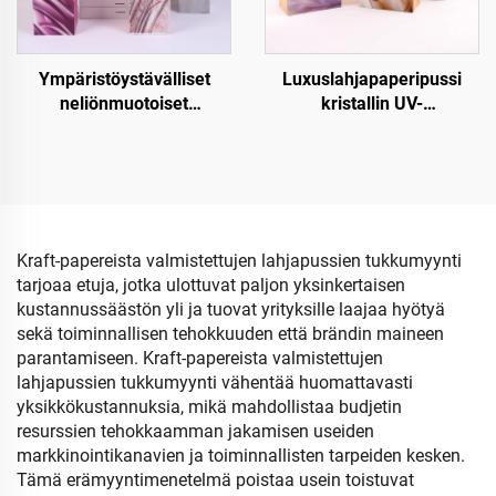
Ympäristöystävälliset
Luxuslahjapaperipussi
neliönmuotoiset
kristallin UV-
joululahjapaperipussit –
pintakäsittelyllä
Kraft-paperinen viini- ja
pullojen pakkaus
Kraft-papereista valmistettujen lahjapussien tukkumyynti
tarjoaa etuja, jotka ulottuvat paljon yksinkertaisen
kustannussäästön yli ja tuovat yrityksille laajaa hyötyä
sekä toiminnallisen tehokkuuden että brändin maineen
parantamiseen. Kraft-papereista valmistettujen
lahjapussien tukkumyynti vähentää huomattavasti
yksikkökustannuksia, mikä mahdollistaa budjetin
resurssien tehokkaamman jakamisen useiden
markkinointikanavien ja toiminnallisten tarpeiden kesken.
Tämä erämyyntimenetelmä poistaa usein toistuvat