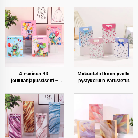
4-osainen 3D-
Mukautetut kääntyvällä
joululahjapussisetti –
pystykorulla varustetut
Premium joulupakkaus
paperiset lahjapussit –
vähittäiskauppaan ja
Luxus, uudellen
lahjoitukseen
käytettävät ja täysin
mukautettavat