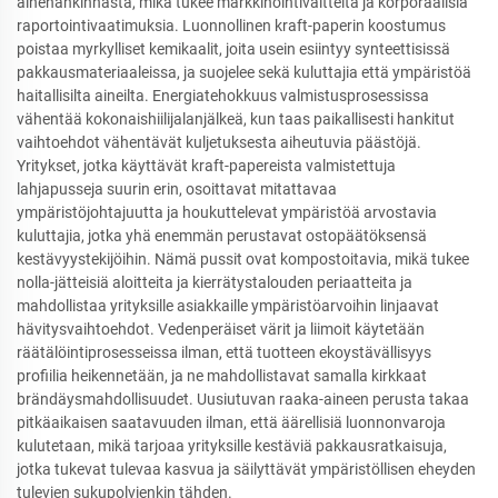
ainehankinnasta, mikä tukee markkinointiväitteitä ja korporaalisia
raportointivaatimuksia. Luonnollinen kraft-paperin koostumus
poistaa myrkylliset kemikaalit, joita usein esiintyy synteettisissä
pakkausmateriaaleissa, ja suojelee sekä kuluttajia että ympäristöä
haitallisilta aineilta. Energiatehokkuus valmistusprosessissa
vähentää kokonaishiilijalanjälkeä, kun taas paikallisesti hankitut
vaihtoehdot vähentävät kuljetuksesta aiheutuvia päästöjä.
Yritykset, jotka käyttävät kraft-papereista valmistettuja
lahjapusseja suurin erin, osoittavat mitattavaa
ympäristöjohtajuutta ja houkuttelevat ympäristöä arvostavia
kuluttajia, jotka yhä enemmän perustavat ostopäätöksensä
kestävyystekijöihin. Nämä pussit ovat kompostoitavia, mikä tukee
nolla-jätteisiä aloitteita ja kierrätystalouden periaatteita ja
mahdollistaa yrityksille asiakkaille ympäristöarvoihin linjaavat
hävitysvaihtoehdot. Vedenperäiset värit ja liimoit käytetään
räätälöintiprosesseissa ilman, että tuotteen ekoystävällisyys
profiilia heikennetään, ja ne mahdollistavat samalla kirkkaat
brändäysmahdollisuudet. Uusiutuvan raaka-aineen perusta takaa
pitkäaikaisen saatavuuden ilman, että äärellisiä luonnonvaroja
kulutetaan, mikä tarjoaa yrityksille kestäviä pakkausratkaisuja,
jotka tukevat tulevaa kasvua ja säilyttävät ympäristöllisen eheyden
tulevien sukupolvienkin tähden.