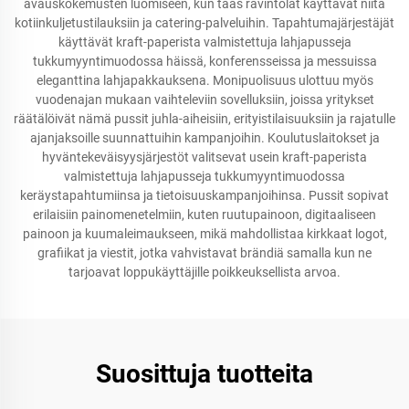
avauskokemusten luomiseen, kun taas ravintolat käyttävät niitä
kotiinkuljetustilauksiin ja catering-palveluihin. Tapahtumajärjestäjät
käyttävät kraft-paperista valmistettuja lahjapusseja
tukkumyyntimuodossa häissä, konferensseissa ja messuissa
eleganttina lahjapakkauksena. Monipuolisuus ulottuu myös
vuodenajan mukaan vaihteleviin sovelluksiin, joissa yritykset
räätälöivät nämä pussit juhla-aiheisiin, erityistilaisuuksiin ja rajatulle
ajanjaksoille suunnattuihin kampanjoihin. Koulutuslaitokset ja
hyväntekeväisyysjärjestöt valitsevat usein kraft-paperista
valmistettuja lahjapusseja tukkumyyntimuodossa
keräystapahtumiinsa ja tietoisuuskampanjoihinsa. Pussit sopivat
erilaisiin painomenetelmiin, kuten ruutupainoon, digitaaliseen
painoon ja kuumaleimaukseen, mikä mahdollistaa kirkkaat logot,
grafiikat ja viestit, jotka vahvistavat brändiä samalla kun ne
tarjoavat loppukäyttäjille poikkeuksellista arvoa.
Suosittuja tuotteita