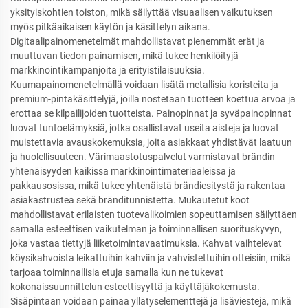
yksityiskohtien toiston, mikä säilyttää visuaalisen vaikutuksen
myös pitkäaikaisen käytön ja käsittelyn aikana.
Digitaalipainomenetelmät mahdollistavat pienemmät erät ja
muuttuvan tiedon painamisen, mikä tukee henkilöityjä
markkinointikampanjoita ja erityistilaisuuksia.
Kuumapainomenetelmällä voidaan lisätä metallisia koristeita ja
premium-pintakäsittelyjä, joilla nostetaan tuotteen koettua arvoa ja
erottaa se kilpailijoiden tuotteista. Painopinnat ja syväpainopinnat
luovat tuntoelämyksiä, jotka osallistavat useita aisteja ja luovat
muistettavia avauskokemuksia, joita asiakkaat yhdistävät laatuun
ja huolellisuuteen. Värimaastotuspalvelut varmistavat brändin
yhtenäisyyden kaikissa markkinointimateriaaleissa ja
pakkausosissa, mikä tukee yhtenäistä brändiesitystä ja rakentaa
asiakastrustea sekä bränditunnistetta. Mukautetut koot
mahdollistavat erilaisten tuotevalikoimien sopeuttamisen säilyttäen
samalla esteettisen vaikutelman ja toiminnallisen suorituskyvyn,
joka vastaa tiettyjä liiketoimintavaatimuksia. Kahvat vaihtelevat
köysikahvoista leikattuihin kahviin ja vahvistettuihin otteisiin, mikä
tarjoaa toiminnallisia etuja samalla kun ne tukevat
kokonaissuunnittelun esteettisyyttä ja käyttäjäkokemusta.
Sisäpintaan voidaan painaa yllätyselementtejä ja lisäviestejä, mikä