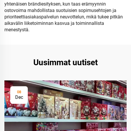
yhtenäisen brändiesityksen, kun taas erämyynnin
ostovoima mahdollistaa suotuisien sopimusehtojen ja
prioriteettiasiakaspalvelun neuvottelun, mikä tukee pitkän
aikavälin liiketoiminnan kasvua ja toiminnallista
menestystä.
Uusimmat uutiset
08
Dec