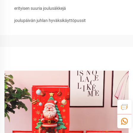
erityisen suuria joulusäkkejä
joulupäivän juhlan hyväksikäyttöpussit