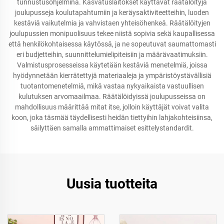
tunnustusohjelmina. Kasvatuslaitokset käyttävät räätälöityjä
joulupusseja koulutapahtumiin ja keräysaktiviteetteihin, luoden
kestäviä vaikutelmia ja vahvistaen yhteisöhenkeä. Räätälöityjen
joulupussien monipuolisuus tekee niistä sopivia sekä kaupallisessa
että henkilökohtaisessa käytössä, ja ne sopeutuvat saumattomasti
eri budjetteihin, suunnittelumielipiteisiin ja määrävaatimuksiin.
Valmistusprosesseissa käytetään kestäviä menetelmiä, joissa
hyödynnetään kierrätettyjä materiaaleja ja ympäristöystävällisiä
tuotantomenetelmiä, mikä vastaa nykyaikaista vastuullisen
kulutuksen arvomaailmaa. Räätälöidyissä joulupusseissa on
mahdollisuus määrittää mitat itse, jolloin käyttäjät voivat valita
koon, joka täsmää täydellisesti heidän tiettyihin lahjakohteisiinsa,
säilyttäen samalla ammattimaiset esittelystandardit.
Uusia tuotteita