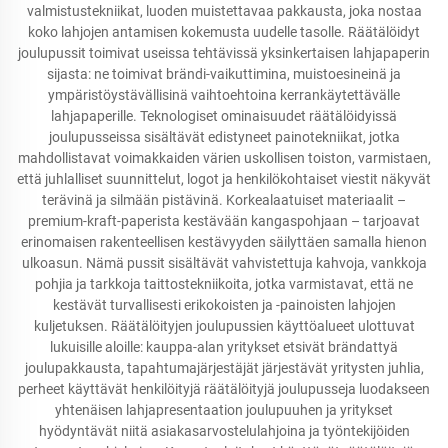
valmistustekniikat, luoden muistettavaa pakkausta, joka nostaa
koko lahjojen antamisen kokemusta uudelle tasolle. Räätälöidyt
joulupussit toimivat useissa tehtävissä yksinkertaisen lahjapaperin
sijasta: ne toimivat brändi-vaikuttimina, muistoesineinä ja
ympäristöystävällisinä vaihtoehtoina kerrankäytettävälle
lahjapaperille. Teknologiset ominaisuudet räätälöidyissä
joulupusseissa sisältävät edistyneet painotekniikat, jotka
mahdollistavat voimakkaiden värien uskollisen toiston, varmistaen,
että juhlalliset suunnittelut, logot ja henkilökohtaiset viestit näkyvät
terävinä ja silmään pistävinä. Korkealaatuiset materiaalit –
premium-kraft-paperista kestävään kangaspohjaan – tarjoavat
erinomaisen rakenteellisen kestävyyden säilyttäen samalla hienon
ulkoasun. Nämä pussit sisältävät vahvistettuja kahvoja, vankkoja
pohjia ja tarkkoja taittostekniikoita, jotka varmistavat, että ne
kestävät turvallisesti erikokoisten ja -painoisten lahjojen
kuljetuksen. Räätälöityjen joulupussien käyttöalueet ulottuvat
lukuisille aloille: kauppa-alan yritykset etsivät brändattyä
joulupakkausta, tapahtumajärjestäjät järjestävät yritysten juhlia,
perheet käyttävät henkilöityjä räätälöityjä joulupusseja luodakseen
yhtenäisen lahjapresentaation joulupuuhen ja yritykset
hyödyntävät niitä asiakasarvostelulahjoina ja työntekijöiden