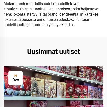
Mukauttamismahdollisuudet mahdollistavat
ainutlaatuisien suunnittelujen luomisen, jotka heijastavat
henkilökohtaista tyyliä tai brändiidentiteettiä, mikä tekee
jokaisesta pussista erinomaisen edustavan antajan
huolellisuutta ja huomiota yksityiskohtiin.
Uusimmat uutiset
08
Dec