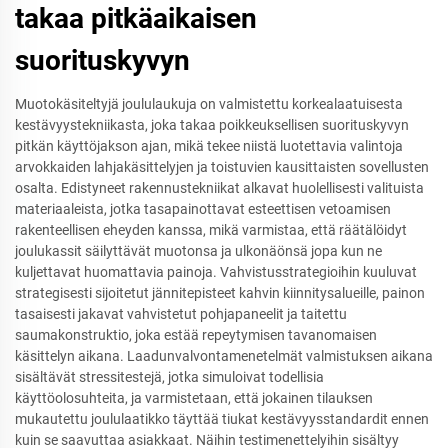
takaa pitkäaikaisen
suorituskyvyn
Muotokäsiteltyjä joululaukuja on valmistettu korkealaatuisesta
kestävyystekniikasta, joka takaa poikkeuksellisen suorituskyvyn
pitkän käyttöjakson ajan, mikä tekee niistä luotettavia valintoja
arvokkaiden lahjakäsittelyjen ja toistuvien kausittaisten sovellusten
osalta. Edistyneet rakennustekniikat alkavat huolellisesti valituista
materiaaleista, jotka tasapainottavat esteettisen vetoamisen
rakenteellisen eheyden kanssa, mikä varmistaa, että räätälöidyt
joulukassit säilyttävät muotonsa ja ulkonäönsä jopa kun ne
kuljettavat huomattavia painoja. Vahvistusstrategioihin kuuluvat
strategisesti sijoitetut jännitepisteet kahvin kiinnitysalueille, painon
tasaisesti jakavat vahvistetut pohjapaneelit ja taitettu
saumakonstruktio, joka estää repeytymisen tavanomaisen
käsittelyn aikana. Laadunvalvontamenetelmät valmistuksen aikana
sisältävät stressitestejä, jotka simuloivat todellisia
käyttöolosuhteita, ja varmistetaan, että jokainen tilauksen
mukautettu joululaatikko täyttää tiukat kestävyysstandardit ennen
kuin se saavuttaa asiakkaat. Näihin testimenettelyihin sisältyy