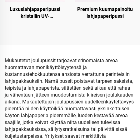
Luxuslahjapaperipussi
Premium kuumapainoitu
kristallin UV-
lahjapaperipussi
pintakäsittelyllä
Mukautetut joulupussit tarjoavat erinomaista arvoa
huomattavan monikäyttöisyytensä ja
kustannustehokkuutensa ansiosta verrattuna perinteisiin
lahjapakkauksiin. Nämä pussit poistavat tarpeen saksista,
teipistä ja lahjapaperista, säästäen sekä aikaa että rahaa
ja vähentäen jätteen muodostumista kiireisen joulukauden
aikana. Mukautettujen joulupussien uudelleenkäytettävyys
pidentää niiden käyttöikää huomattavasti yksinkertaisen
käytön lahjapaperia pidemmälle, luoden kestävää arvoa
saajille, jotka voivat käyttää niitä uudelleen tulevissa
lahjapakkauksissa, säilytysratkaisuina tai päivittäisissä
kuljetustarpeissa. Yritykset saavat merkittäviä