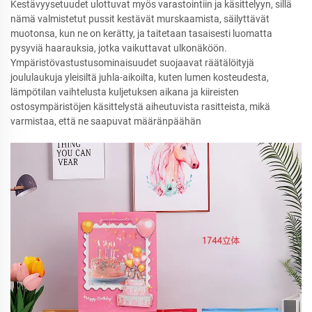
Kestävyysetuudet ulottuvat myös varastointiin ja käsittelyyn, sillä
nämä valmistetut pussit kestävät murskaamista, säilyttävät
muotonsa, kun ne on kerätty, ja taitetaan tasaisesti luomatta
pysyviä haarauksia, jotka vaikuttavat ulkonäköön.
Ympäristövastustusominaisuudet suojaavat räätälöityjä
joululaukuja yleisiltä juhla-aikoilta, kuten lumen kosteudesta,
lämpötilan vaihtelusta kuljetuksen aikana ja kiireisten
ostosympäristöjen käsittelystä aiheutuvista rasitteista, mikä
varmistaa, että ne saapuvat määränpäähän