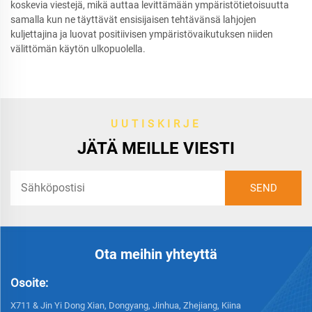
koskevia viestejä, mikä auttaa levittämään ympäristötietoisuutta
samalla kun ne täyttävät ensisijaisen tehtävänsä lahjojen
kuljettajina ja luovat positiivisen ympäristövaikutuksen niiden
välittömän käytön ulkopuolella.
UUTISKIRJE
JÄTÄ MEILLE VIESTI
Ota meihin yhteyttä
Osoite:
X711 & Jin Yi Dong Xian, Dongyang, Jinhua, Zhejiang, Kiina