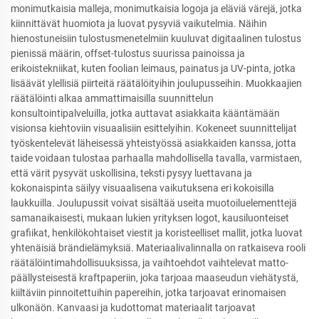
monimutkaisia malleja, monimutkaisia logoja ja eläviä värejä, jotka
kiinnittävät huomiota ja luovat pysyviä vaikutelmia. Näihin
hienostuneisiin tulostusmenetelmiin kuuluvat digitaalinen tulostus
pienissä määrin, offset-tulostus suurissa painoissa ja
erikoistekniikat, kuten foolian leimaus, painatus ja UV-pinta, jotka
lisäävät ylellisiä piirteitä räätälöityihin joulupusseihin. Muokkaajien
räätälöinti alkaa ammattimaisilla suunnittelun
konsultointipalveluilla, jotka auttavat asiakkaita kääntämään
visionsa kiehtoviin visuaalisiin esittelyihin. Kokeneet suunnittelijat
työskentelevät läheisessä yhteistyössä asiakkaiden kanssa, jotta
taide voidaan tulostaa parhaalla mahdollisella tavalla, varmistaen,
että värit pysyvät uskollisina, teksti pysyy luettavana ja
kokonaispinta säilyy visuaalisena vaikutuksena eri kokoisilla
laukkuilla. Joulupussit voivat sisältää useita muotoiluelementtejä
samanaikaisesti, mukaan lukien yrityksen logot, kausiluonteiset
grafiikat, henkilökohtaiset viestit ja koristeelliset mallit, jotka luovat
yhtenäisiä brändielämyksiä. Materiaalivalinnalla on ratkaiseva rooli
räätälöintimahdollisuuksissa, ja vaihtoehdot vaihtelevat matto-
päällysteisestä kraftpaperiin, joka tarjoaa maaseudun viehätystä,
kiiltäviin pinnoitettuihin papereihin, jotka tarjoavat erinomaisen
ulkonäön. Kanvaasi ja kudottomat materiaalit tarjoavat