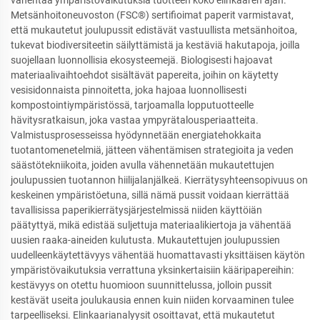
Metsänhoitoneuvoston (FSC®) sertifioimat paperit varmistavat,
että mukautetut joulupussit edistävät vastuullista metsänhoitoa,
tukevat biodiversiteetin säilyttämistä ja kestäviä hakutapoja, joilla
suojellaan luonnollisia ekosysteemejä. Biologisesti hajoavat
materiaalivaihtoehdot sisältävät papereita, joihin on käytetty
vesisidonnaista pinnoitetta, joka hajoaa luonnollisesti
kompostointiympäristössä, tarjoamalla lopputuotteelle
hävitysratkaisun, joka vastaa ympyrätalousperiaatteita.
Valmistusprosesseissa hyödynnetään energiatehokkaita
tuotantomenetelmiä, jätteen vähentämisen strategioita ja veden
säästötekniikoita, joiden avulla vähennetään mukautettujen
joulupussien tuotannon hiilijalanjälkeä. Kierrätysyhteensopivuus on
keskeinen ympäristöetuna, sillä nämä pussit voidaan kierrättää
tavallisissa paperikierrätysjärjestelmissä niiden käyttöiän
päätyttyä, mikä edistää suljettuja materiaalikiertoja ja vähentää
uusien raaka-aineiden kulutusta. Mukautettujen joulupussien
uudelleenkäytettävyys vähentää huomattavasti yksittäisen käytön
ympäristövaikutuksia verrattuna yksinkertaisiin kääripapereihin:
kestävyys on otettu huomioon suunnittelussa, jolloin pussit
kestävät useita joulukausia ennen kuin niiden korvaaminen tulee
tarpeelliseksi. Elinkaarianalyysit osoittavat, että mukautetut