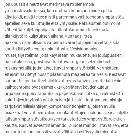
joulupussit aiheuttavat merkittävästi pienempiä
ympäristövaikutuksia, kun otetaan huomioon niiden pitkä
käyttöikä, mikä tekee niistä paremman vaihtoehdon ympäristöä
ajatellen sekä kuluttajille että yrityksille. Pakkausten optimointi
vähentää kuljetuspohjaista päästökuormaa tehokkaalla
tilankäytöllä kuljetuksen aikana, kun taas litteä
pakkausmahdollisuus vähentää varastotilojen tarvetta ja sitä
kautta liittyvää energiankulutusta. Vesisidonnaiset
mustejärjestelmät, joita käytetään mukautettujen joulupussien
painatuksessa, poistavat haihtuvat orgaaniset yhdisteet ja
raskasmetallit, jotka aiheuttavat ympäristöriskiä, varmistaen,
etteivät hävitetyt pussit pilaannuta maaperää tai vesiä. Kestävät
suunnitteluperiaatteet ulottuvat myös kahvojen materiaaleihin:
vaihtoehtoina ovat esimerkiksi kierrätetyt köydenkuidut,
orgaaninen puuvillanauha ja paperikahvat, jotka on valmistettu
kuluttajien käytöstä poistuneista jätteistä. Johtavat valmistajat
tarjoavat hiilijalanjäljen kompensointiohjelmia, joiden avulla
asiakkaat voivat neutraloida mukautettujen joulupussiensa jäljelle
jäävän ympäristövaikutuksen tarkistettujen ympäristöprojektien
kautta. Kasvatusviestintämahdollisuudet mahdollistavat sen, että
mukautetut joulupussit voivat välittää kestävyystietoisuutta