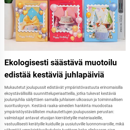
Ekologisesti säästävä muotoilu
edistää kestäviä juhlapäiviä
Mukautetut joulupussit edistävät ympäristövastuuta erinomaisilla
ekoystävällisillä suunnitteluperiaatteilla, jotka tukevat kestäviä
joulunjuhlia säilyttäen samalla juhlaisen ulkoasun ja toiminnallisen
suorituskyvyn. Kestävä raaka-aineiden hankinta muodostaa
ympäristöystävällisten mukautettujen joulupussien perustan:
valmistajat antavat etusijan kierrätetyille materiaaleille,
vastuullisesti kerätyille kuiduille ja uusiutuville luonnonvaroille, mikä
vähentää ympäristövaikutuksia tuotteen koko elinkaaren ajan.