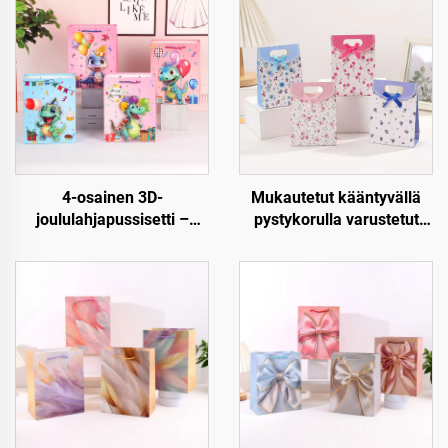
4-osainen 3D-
Mukautetut kääntyvällä
joululahjapussisetti –
pystykorulla varustetut
Premium joulupakkaus
paperiset lahjapussit –
vähittäiskauppaan ja
Luxus, uudellen
lahjoitukseen
käytettävät ja täysin
mukautettavat