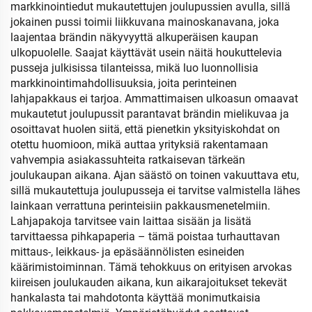
markkinointiedut mukautettujen joulupussien avulla, sillä
jokainen pussi toimii liikkuvana mainoskanavana, joka
laajentaa brändin näkyvyyttä alkuperäisen kaupan
ulkopuolelle. Saajat käyttävät usein näitä houkuttelevia
pusseja julkisissa tilanteissa, mikä luo luonnollisia
markkinointimahdollisuuksia, joita perinteinen
lahjapakkaus ei tarjoa. Ammattimaisen ulkoasun omaavat
mukautetut joulupussit parantavat brändin mielikuvaa ja
osoittavat huolen siitä, että pienetkin yksityiskohdat on
otettu huomioon, mikä auttaa yrityksiä rakentamaan
vahvempia asiakassuhteita ratkaisevan tärkeän
joulukaupan aikana. Ajan säästö on toinen vakuuttava etu,
sillä mukautettuja joulupusseja ei tarvitse valmistella lähes
lainkaan verrattuna perinteisiin pakkausmenetelmiin.
Lahjapakoja tarvitsee vain laittaa sisään ja lisätä
tarvittaessa pihkapaperia – tämä poistaa turhauttavan
mittaus-, leikkaus- ja epäsäännölisten esineiden
käärimistoiminnan. Tämä tehokkuus on erityisen arvokas
kiireisen joulukauden aikana, kun aikarajoitukset tekevät
hankalasta tai mahdotonta käyttää monimutkaisia