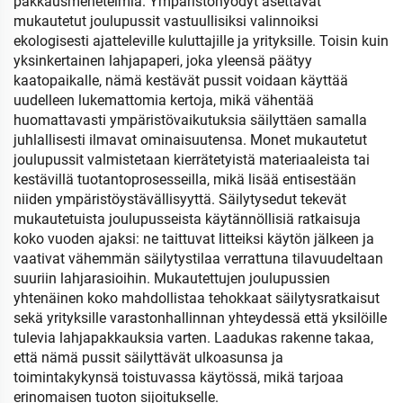
pakkausmenetelmiä. Ympäristöhyödyt asettavat
mukautetut joulupussit vastuullisiksi valinnoiksi
ekologisesti ajatteleville kuluttajille ja yrityksille. Toisin kuin
yksinkertainen lahjapaperi, joka yleensä päätyy
kaatopaikalle, nämä kestävät pussit voidaan käyttää
uudelleen lukemattomia kertoja, mikä vähentää
huomattavasti ympäristövaikutuksia säilyttäen samalla
juhlallisesti ilmavat ominaisuutensa. Monet mukautetut
joulupussit valmistetaan kierrätetyistä materiaaleista tai
kestävillä tuotantoprosesseilla, mikä lisää entisestään
niiden ympäristöystävällisyyttä. Säilytysedut tekevät
mukautetuista joulupusseista käytännöllisiä ratkaisuja
koko vuoden ajaksi: ne taittuvat litteiksi käytön jälkeen ja
vaativat vähemmän säilytystilaa verrattuna tilavuudeltaan
suuriin lahjarasioihin. Mukautettujen joulupussien
yhtenäinen koko mahdollistaa tehokkaat säilytysratkaisut
sekä yrityksille varastonhallinnan yhteydessä että yksilöille
tulevia lahjapakkauksia varten. Laadukas rakenne takaa,
että nämä pussit säilyttävät ulkoasunsa ja
toimintakykynsä toistuvassa käytössä, mikä tarjoaa
erinomaisen tuoton sijoitukselle.