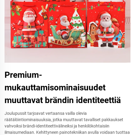
Premium-
mukauttamisominaisuudet
muuttavat brändin identiteettiä
Joulupussit tarjoavat vertaansa vailla olevia
räätälöintiominaisuuksia, jotka muuttavat tavalliset pakkaukset
vahvoiksi brändi-identiteettivälineiksi ja henkilökohtaisiin
ilmaisumediaan. Kehittyneen painotekniikan avulla voidaan tuottaa