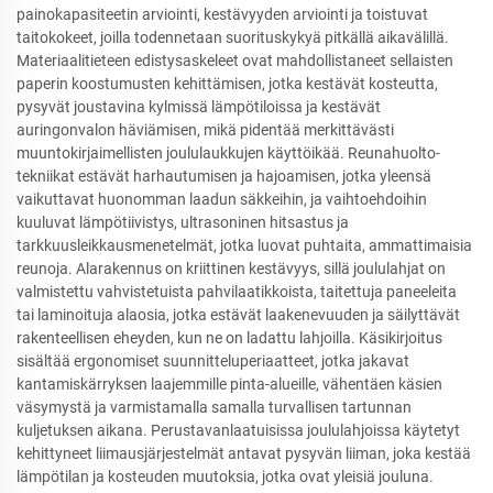
painokapasiteetin arviointi, kestävyyden arviointi ja toistuvat
taitokokeet, joilla todennetaan suorituskykyä pitkällä aikavälillä.
Materiaalitieteen edistysaskeleet ovat mahdollistaneet sellaisten
paperin koostumusten kehittämisen, jotka kestävät kosteutta,
pysyvät joustavina kylmissä lämpötiloissa ja kestävät
auringonvalon häviämisen, mikä pidentää merkittävästi
muuntokirjaimellisten joululaukkujen käyttöikää. Reunahuolto-
tekniikat estävät harhautumisen ja hajoamisen, jotka yleensä
vaikuttavat huonomman laadun säkkeihin, ja vaihtoehdoihin
kuuluvat lämpötiivistys, ultrasoninen hitsastus ja
tarkkuusleikkausmenetelmät, jotka luovat puhtaita, ammattimaisia
reunoja. Alarakennus on kriittinen kestävyys, sillä joululahjat on
valmistettu vahvistetuista pahvilaatikkoista, taitettuja paneeleita
tai laminoituja alaosia, jotka estävät laakenevuuden ja säilyttävät
rakenteellisen eheyden, kun ne on ladattu lahjoilla. Käsikirjoitus
sisältää ergonomiset suunnitteluperiaatteet, jotka jakavat
kantamiskärryksen laajemmille pinta-alueille, vähentäen käsien
väsymystä ja varmistamalla samalla turvallisen tartunnan
kuljetuksen aikana. Perustavanlaatuisissa joululahjoissa käytetyt
kehittyneet liimausjärjestelmät antavat pysyvän liiman, joka kestää
lämpötilan ja kosteuden muutoksia, jotka ovat yleisiä jouluna.