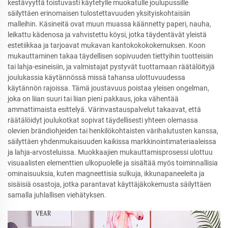
kestävyyttä toistuvasti käytetylle muokatulle joulupussille
säilyttäen erinomaisen tulostettavuuden yksityiskohtaisiin
malleihin. Käsineitä ovat muun muassa käännetty paperi, nauha,
leikattu kädenosa ja vahvistettu köysi, jotka täydentävät yleistä
estetiikkaa ja tarjoavat mukavan kantokokokokemuksen. Koon
mukauttaminen takaa täydellisen sopivuuden tiettyihin tuotteisiin
tai lahja-esineisiin, ja valmistajat pystyvät tuottamaan räätälöityjä
joulukassia käytännössä missä tahansa ulottuvuudessa
käytännön rajoissa. Tämä joustavuus poistaa yleisen ongelman,
joka on liian suuri tai liian pieni pakkaus, joka vähentää
ammattimaista esittelyä. Värinvastauspalvelut takaavat, että
räätälöidyt joulukotkat sopivat täydellisesti yhteen olemassa
olevien brändiohjeiden tai henkilökohtaisten värihalutusten kanssa,
säilyttäen yhdenmukaisuuden kaikissa markkinointimateriaaleissa
ja lahja-arvosteluissa. Muokkaajien mukauttamisprosessi ulottuu
visuaalisten elementtien ulkopuolelle ja sisältää myös toiminnallisia
ominaisuuksia, kuten magneettisia sulkuja, ikkunapaneeleita ja
sisäisiä osastoja, jotka parantavat käyttäjäkokemusta säilyttäen
samalla juhlallisen viehätyksen.