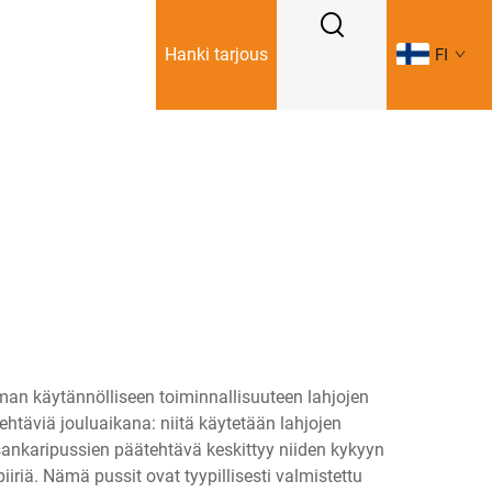
Hanki tarjous
FI
lman käytännölliseen toiminnallisuuteen lahjojen
ehtäviä jouluaikana: niitä käytetään lahjojen
sankaripussien päätehtävä keskittyy niiden kykyyn
iriä. Nämä pussit ovat tyypillisesti valmistettu