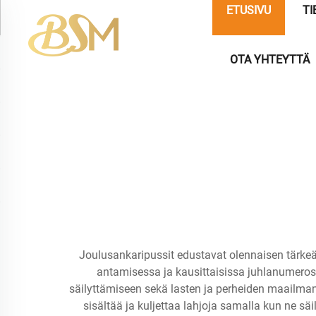
ETUSIVU
TI
OTA YHTEYTTÄ
Joulusankaripussit edustavat olennaisen tärkeää
antamisessa ja kausittaisissa juhlanumerossa
säilyttämiseen sekä lasten ja perheiden maailman
sisältää ja kuljettaa lahjoja samalla kun ne sä