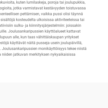
kuvioita, kuten lumilaskeja, poroja tai joulupukkia,
ologioita, jotka varmistavat kestävyyden toistuvassa
enteellisen pettämisen, vaikka pussi olisi täynnä
isältöjä kosteudelta ulkoisissa aktiviteeteissa tai
visiin sulku- ja kiinnitysjärjestelmiin: joissakin
lkuille. Joulusankaripussien käyttöalueet kattavat
ulupuun alle, kun taas vähittäiskaupan yritykset
öjä käyttävät näitä pusseja usein joulupäivillä,
ä. Joulusankaripussien monikäyttöisyys tekee niistä
taa niiden jatkuvan merkityksen nykyaikaisissa