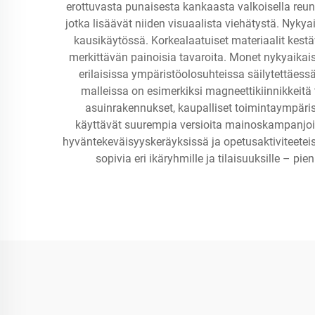
erottuvasta punaisesta kankaasta valkoisella reunuk
jotka lisäävät niiden visuaalista viehätystä. Nykya
kausikäytössä. Korkealaatuiset materiaalit kestä
merkittävän painoisia tavaroita. Monet nykyaikaise
erilaisissa ympäristöolosuhteissa säilytettäessä.
malleissa on esimerkiksi magneettikiinnikkeitä ta
asuinrakennukset, kaupalliset toimintaympäristö
käyttävät suurempia versioita mainoskampanjoiss
hyväntekeväisyyskeräyksissä ja opetusaktiviteeteis
sopivia eri ikäryhmille ja tilaisuuksille – p