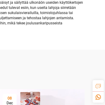
repäisyt ja säilyttää ulkonäön useiden käyttökertojen
edut tulevat esiin, kun useita lahjoja siirretään
n sukulaisvierailuilla, toimistojuhlassa tai
uljettamiseen ja tehostaa lahjojen antamista.
ihin, mikä tekee joulusankaripusseista
08
Dec