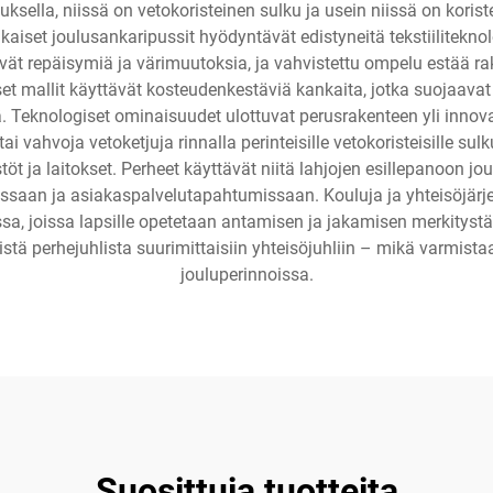
sella, niissä on vetokoristeinen sulku ja usein niissä on koriste
ikaiset joulusankaripussit hyödyntävät edistyneitä tekstiilitekn
vät repäisymiä ja värimuutoksia, ja vahvistettu ompelu estää rak
t mallit käyttävät kosteudenkestäviä kankaita, jotka suojaavat s
 Teknologiset ominaisuudet ulottuvat perusrakenteen yli innovatii
i vahvoja vetoketjuja rinnalla perinteisille vetokoristeisille su
t ja laitokset. Perheet käyttävät niitä lahjojen esillepanoon jo
aan ja asiakaspalvelutapahtumissaan. Kouluja ja yhteisöjärjest
sa, joissa lapsille opetetaan antamisen ja jakamisen merkityst
ienistä perhejuhlista suurimittaisiin yhteisöjuhliin – mikä varmis
jouluperinnoissa.
Suosittuja tuotteita