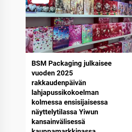
BSM Packaging julkaisee
vuoden 2025
rakkaudenpäivän
lahjapussikokoelman
kolmessa ensisijaisessa
näyttelytilassa Yiwun
kansainvälisessä
kauppamarkkinassa