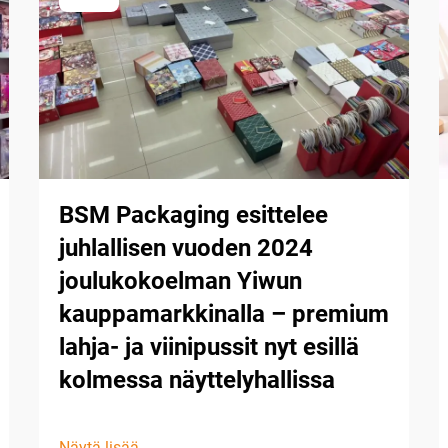
BSM Packaging esittelee
juhlallisen vuoden 2024
joulukokoelman Yiwun
kauppamarkkinalla – premium
lahja- ja viinipussit nyt esillä
kolmessa näyttelyhallissa
Näytä lisää