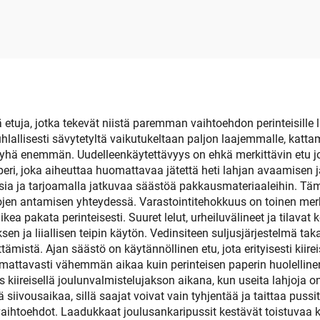
-paperinen viini- ja
ullojen pakkaus
 etuja, jotka tekevät niistä paremman vaihtoehdon perinteisille l
uhlallisesti sävytetyltä vaikutukeltaan paljon laajemmalle, katt
at yhä enemmän. Uudelleenkäytettävyys on ehkä merkittävin etu j
peri, joka aiheuttaa huomattavaa jätettä heti lahjan avaamisen j
sia ja tarjoamalla jatkuvaa säästöä pakkausmateriaaleihin. 
jojen antamisen yhteydessä. Varastointitehokkuus on toinen merki
ea pakata perinteisesti. Suuret lelut, urheiluvälineet ja tilavat 
en ja liiallisen teipin käytön. Vedinsiteen suljusjärjestelmä tak
mistä. Ajan säästö on käytännöllinen etu, jota erityisesti kiire
mattavasti vähemmän aikaa kuin perinteisen paperin huolellinen
 kiireisellä joulunvalmistelujakson aikana, kun useita lahjoja
siivousaikaa, sillä saajat voivat vain tyhjentää ja taittaa pussi
 vaihtoehdot. Laadukkaat joulusankaripussit kestävät toistuvaa kä