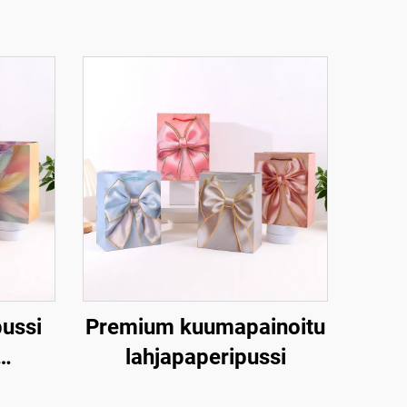
pussi
Premium kuumapainoitu
lahjapaperipussi
lä