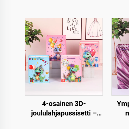
4-osainen 3D-
Ymp
joululahjapussisetti –
n
Premium joulupakkaus
joulu