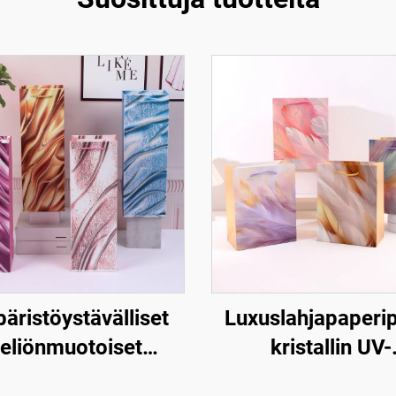
äristöystävälliset
Luxuslahjapaperi
eliönmuotoiset
kristallin UV-
lahjapaperipussit –
pintakäsittelyl