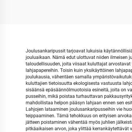
vähittäiskauppaan ja
Kraft
lahjoitukseen
p
Joulusankaripussit tarjoavat lukuisia käytännöllisiä
jouluaikaan. Nämä edut ulottuvat niiden ilmeisen j
taloudellisuuden, joita viisaat kuluttajat arvostav
lahjapapereihin. Toisin kuin yksikäyttöinen lahjapa
joulukausia, vähentäen samalla ympäristövaikutuk
kuluttajien tietoisuutta ekologisesta vastuusta lah
sisäänsä epäsäännölmuotoisia esineitä, joita on vaik
pusseihin, mikä poistaa turhauttavan pakkausyrityks
mahdollistaa helpon pääsyn lahjaan ennen sen esittä
Lahjojen lataaminen joulusankaripusseihin vie huo
teippaaminen. Tämä tehokkuus on erityisen arvokas
jätteen poistaminen vähentää myös juhlien jälkeistä 
pitkäaikaisen arvon, joka ylittää kerrankäytettävät