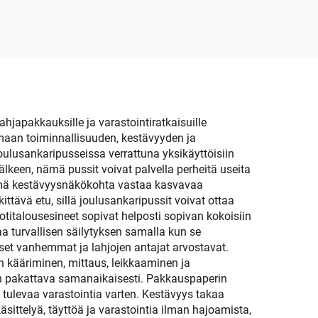
ahjapakkauksille ja varastointiratkaisuille
amaan toiminnallisuuden, kestävyyden ja
oulusankaripusseissa verrattuna yksikäyttöisiin
älkeen, nämä pussit voivat palvella perheitä useita
Tämä kestävyysnäkökohta vastaa kasvavaa
ttävä etu, sillä joulusankaripussit voivat ottaa
kotitalousesineet sopivat helposti sopivan kokoisiin
aa turvallisen säilytyksen samalla kun se
iset vanhemmat ja lahjojen antajat arvostavat.
 kääriminen, mittaus, leikkaaminen ja
 on pakattava samanaikaisesti. Pakkauspaperin
t tulevaa varastointia varten. Kestävyys takaa
sittelyä, täyttöä ja varastointia ilman hajoamista,