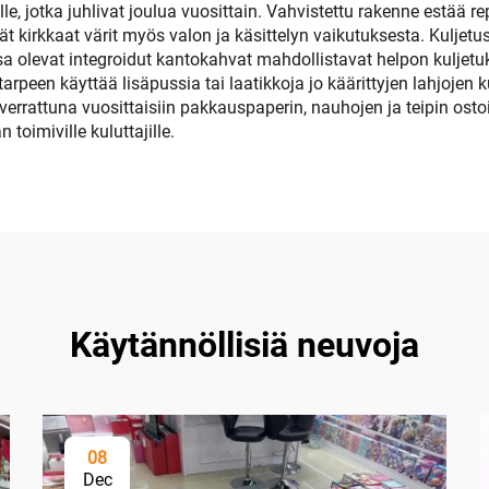
ille, jotka juhlivat joulua vuosittain. Vahvistettu rakenne estää 
vät kirkkaat värit myös valon ja käsittelyn vaikutuksesta. Kuljetus
 olevat integroidut kantokahvat mahdollistavat helpon kuljetukse
een käyttää lisäpussia tai laatikkoja jo käärittyjen lahjojen k
errattuna vuosittaisiin pakkauspaperin, nauhojen ja teipin osto
toimiville kuluttajille.
Käytännöllisiä neuvoja
08
Dec