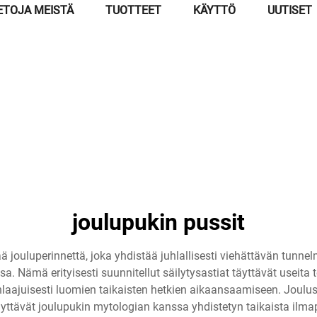
ETOJA MEISTÄ
TUOTTEET
KÄYTTÖ
UUTISET
joulupukin pussit
 jouluperinnettä, joka yhdistää juhlallisesti viehättävän tunne
. Nämä erityisesti suunnitellut säilytysastiat täyttävät useita t
laajuisesti luomien taikaisten hetkien aikaansaamiseen. Joulu
ilyttävät joulupukin mytologian kanssa yhdistetyn taikaista ilmapi