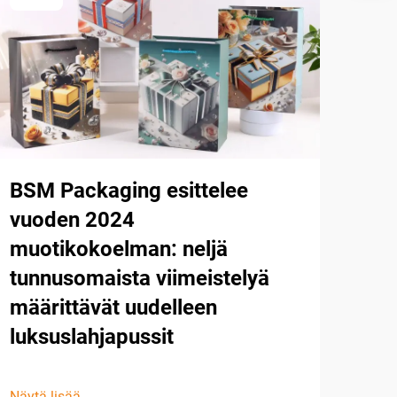
BSM Packaging esittelee
vuoden 2024
muotikokoelman: neljä
tunnusomaista viimeistelyä
määrittävät uudelleen
luksuslahjapussit
Näytä lisää