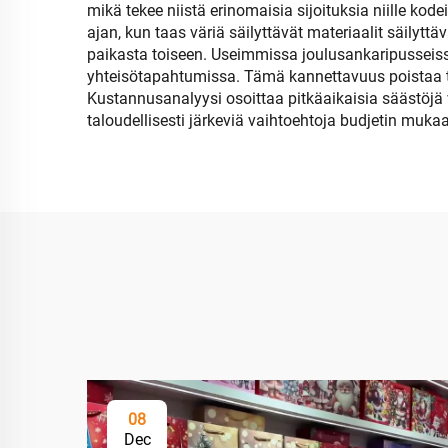
mikä tekee niistä erinomaisia sijoituksia niille kode
ajan, kun taas väriä säilyttävät materiaalit säilyttä
paikasta toiseen. Useimmissa joulusankaripusseissa
yhteisötapahtumissa. Tämä kannettavuus poistaa tarp
Kustannusanalyysi osoittaa pitkäaikaisia säästöjä v
taloudellisesti järkeviä vaihtoehtoja budjetin mukaan 
08
Dec