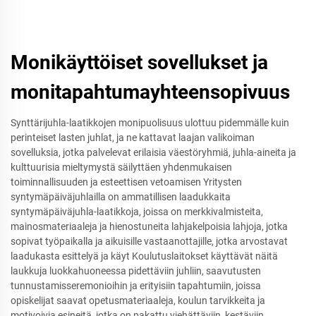
Monikäyttöiset sovellukset ja
monitapahtumayhteensopivuus
Synttärijuhla-laatikkojen monipuolisuus ulottuu pidemmälle kuin
perinteiset lasten juhlat, ja ne kattavat laajan valikoiman
sovelluksia, jotka palvelevat erilaisia väestöryhmiä, juhla-aineita ja
kulttuurisia mieltymystä säilyttäen yhdenmukaisen
toiminnallisuuden ja esteettisen vetoamisen Yritysten
syntymäpäiväjuhlailla on ammatillisen laadukkaita
syntymäpäiväjuhla-laatikkoja, joissa on merkkivalmisteita,
mainosmateriaaleja ja hienostuneita lahjakelpoisia lahjoja, jotka
sopivat työpaikalla ja aikuisille vastaanottajille, jotka arvostavat
laadukasta esittelyä ja käyt Koulutuslaitokset käyttävät näitä
laukkuja luokkahuoneessa pidettäviin juhliin, saavutusten
tunnustamisseremonioihin ja erityisiin tapahtumiin, joissa
opiskelijat saavat opetusmateriaaleja, koulun tarvikkeita ja
motivoivia esineitä, jotka on pakattu viehättäviin, kestäviin