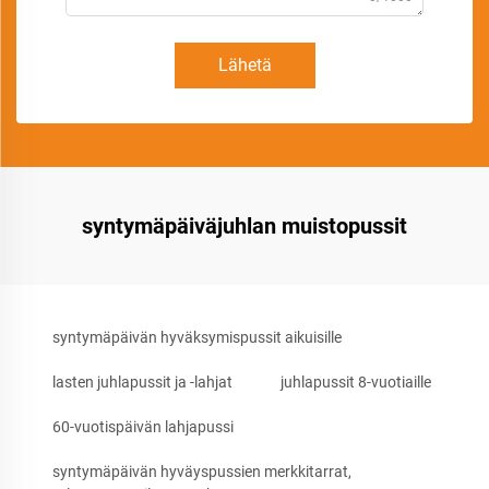
Lähetä
syntymäpäiväjuhlan muistopussit
syntymäpäivän hyväksymispussit aikuisille
lasten juhlapussit ja -lahjat
juhlapussit 8-vuotiaille
60-vuotispäivän lahjapussi
syntymäpäivän hyväyspussien merkkitarrat,