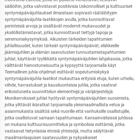
säiliöihin, jotka vahvistavat positiivisia Uskonnolliset ja kulttuuriset
syntymäpäiväjuhlaukset ilmaistaan sopivasti räätälöityjen
syntymäpäiväjuhla-laatikkojen avulla, jotka kunnioittavat
perinteisiä arvoja ja sisältävät modernit mukavuudet ja
yksilöllistämistavat, jotka kunnioittavat tiettyjä tapoja ja
seremoniakysymyksiä. Aikuisten tärkeiden tapahtumien
juhlallisuudet, kuten tärkeät syntymäpäiväpäivät, eläkkeelle
jäämisjuhlien ja elämän saavutusten tunnustamistapahtumien
juhlat, käyttävät tyylikkäitä syntymäpäiväjuhlien lahjakassia, jotka
välittävät hienostuneisuutta ja kypsyyttä tarjoamalla käyt
Teemallinen juhla-ohjelmat esittävät sopeutumiskykyä
syntymäpäiväjuhla-laatikot mukauttaa erityisiä etuja, kuten urheilu,
viihde, harrastukset ja kausiluonteisia juhlia, jotka vaativat
erikoistuneita suunnittelun elementtejä ja värijärjestelyjä.
Monikerroksiset juhlat hyötyvät syntymäpäiväjuhlien suosimista,
jotka ylittävät ikäratkat tarjoamalla yleismaailmallista vetoa ja
asianmukaista sisältöä sekä nuorille että vanhuksille osallistujille,
jotka osallistuvat samaan tapahtumaan. Kansainvälisissä juhlissa
on mukana kulttuurisuunnittelua ja symbolisia esittämiä, jotka
vastaavat tietynlaisia etnisiä yhteisöjä, mutta säilyttävät
maailmanlaajuisen saatavuuden ja nykyaikaiset