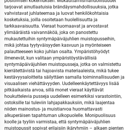
positiivisen kokemuksen. Mukauttamismahdollisuudet
tarjoavat ainutlaatuisia brändäysmahdollisuuksia, jotka
vahvistavat juhlateemaa ja luovat henkilökohtaisia
kosketuksia, joilla osoitetaan huolellisuutta ja
tarkkaavaisuutta. Vieraat huomaavat ja arvostavat
ylimääräistä vaivannäköä, joka on panostettu
mukautettuihin syntymäpäiväjuhlien muistopusseihin,
mikä johtaa tyytyväisyyden kasvuun ja myönteiseen
palautteeseen koko juhlan osalta. Ympäristöhyödyt
ilmenevät, kun valitaan ympäristöystävällisiä
syntymäpäiväjuhlien muistopusseja, jotka on valmistettu
kierrätettävistä tai hajoavista materiaaleista, mikä tukee
kestävyysaloitteita säilyttäen samalla toiminnallisuuden ja
visuaalisen viehättävyyden. Uudelleenkäytettävyys lisää
pitkäaikaista arvoa, sillä monet vieraat käyttävät
houkuttelevia pusseja uudelleen esimerkiksi varastointiin,
ostoksille tai tuleviin lahjapakkauksiin, mikä laajentaa
niiden mainostus- ja muistiarvoa huomattavasti
alkuperäisen tapahtuman ulkopuolelle. Monipuolisuus
koolle ja tyyliin varmistaa, että syntymäpäiväjuhlien
muistopussit sopivat erilaisiin ikäryhmiin – alkaen pienten