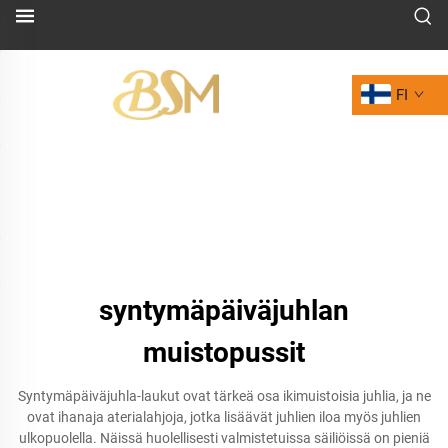
FI
syntymäpäiväjuhlan
muistopussit
Syntymäpäiväjuhla-laukut ovat tärkeä osa ikimuistoisia juhlia, ja ne
ovat ihanaja aterialahjoja, jotka lisäävät juhlien iloa myös juhlien
ulkopuolella. Näissä huolellisesti valmistetuissa säiliöissä on pieniä