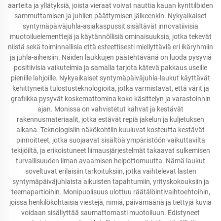
aarteita ja yllätyksiä, joista vieraat voivat nauttia kauan kynttilöiden
sammuttamisen ja juhlien päättymisen jälkeenkin. Nykyaikaiset
syntymäpäiväjuhla-asiakaspussit sisältävät innovatiivisia
muotoiluelementtejä ja käytännöllisiä ominaisuuksia, jotka tekevät
niistä sekä toiminnallisia että esteettisesti miellyttäviä eri ikäryhmiin
ja juhla-aiheisiin. Näiden laukkujen päätehtävänä on luoda pysyviä
positiivisia vaikutelmia ja samalla tarjota kätevä pakkaus useille
pienille lahjoille. Nykyaikaiset syntymäpäiväjuhla-laukut käyttävät
kehittyneitä tulostusteknologioita, jotka varmistavat, että värit ja
grafiikka pysyvät koskemattomina koko käsittelyn ja varastoinnin
ajan. Monissa on vahvistetut kahvat ja kestävät
rakennusmateriaalit, jotka estävät repiä jakelun ja kuljetuksen
aikana. Teknologisiin näkökohtiin kuuluvat kosteutta kestävät
pinnoitteet, jotka suojaavat sisältöä ympäristöön vaikuttavilta
tekijöiltä, ja erikoistuneet liimausjärjestelmät takaavat sulkemisen
turvallisuuden ilman avaamisen helpottomuutta. Nämä laukut
soveltuvat erilaisiin tarkoituksiin, jotka vaihtelevat lasten
syntymäpäiväjuhlaista aikuisten tapahtumiin, yrityskokouksiin ja
teemapartioihin. Monipuolisuus ulottuu räätälöintivaihtoehtoihin,
joissa henkilökohtaisia viestejä, nimiä, päivämääriä ja tiettyjä kuvia
voidaan sisällyttää saumattomasti muotoiluun. Edistyneet