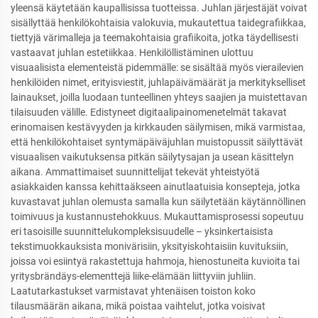
yleensä käytetään kaupallisissa tuotteissa. Juhlan järjestäjät voivat
sisällyttää henkilökohtaisia valokuvia, mukautettua taidegrafiikkaa,
tiettyjä värimalleja ja teemakohtaisia grafiikoita, jotka täydellisesti
vastaavat juhlan estetiikkaa. Henkilöllistäminen ulottuu
visuaalisista elementeistä pidemmälle: se sisältää myös vierailevien
henkilöiden nimet, erityisviestit, juhlapäivämäärät ja merkitykselliset
lainaukset, joilla luodaan tunteellinen yhteys saajien ja muistettavan
tilaisuuden välille. Edistyneet digitaalipainomenetelmät takavat
erinomaisen kestävyyden ja kirkkauden säilymisen, mikä varmistaa,
että henkilökohtaiset syntymäpäiväjuhlan muistopussit säilyttävät
visuaalisen vaikutuksensa pitkän säilytysajan ja usean käsittelyn
aikana. Ammattimaiset suunnittelijat tekevät yhteistyötä
asiakkaiden kanssa kehittaäkseen ainutlaatuisia konsepteja, jotka
kuvastavat juhlan olemusta samalla kun säilytetään käytännöllinen
toimivuus ja kustannustehokkuus. Mukauttamisprosessi sopeutuu
eri tasoisille suunnittelukompleksisuudelle – yksinkertaisista
tekstimuokkauksista monivärisiin, yksityiskohtaisiin kuvituksiin,
joissa voi esiintyä rakastettuja hahmoja, hienostuneita kuvioita tai
yritysbrändäys-elementtejä liike-elämään liittyviin juhliin.
Laatutarkastukset varmistavat yhtenäisen toiston koko
tilausmäärän aikana, mikä poistaa vaihtelut, jotka voisivat