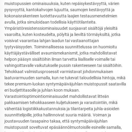
muistopussien ominaisuuksia, kuten repäisykestävyyttä, värien
pysyvyyttä, kantokahvojen lujuutta, saumojen kestävyyttä ja
kokonaisrakenteen luotettavuutta laajien testausmenetelmien
avulla, jotka simuloidaan todellisia käyttötilanteita.
Ympäristöresistenssiominaisuudet suojaavat sisältöjä yleisiltä
vaaroilta, kuten kosteudelta, pölyltä ja lieviltä törmäyksiltä, jotka
voisivat vaarantaa lahjan laadun tai vastaanottajan
tyytyväisyyden. Toiminnallisessa suunnittelussa on huomioitu
käyttäjäystävälliset avaumismekanismit, jotka mahdollistavat
helpon pääsyn sisältöihin ilman tarvetta liialliselle voimalle tai
vahingoittavalle vaikutukselle pussin rakenteeseen tai sisältöihin.
Tehokkaat valmistusprosessit varmistavat johdonmukaisen
laatuvarmuuden samalla, kun ne tukevat taloudellisia hintoja, mikä
tekee premium-luokan syntymäpäiväjuhlan muistopussit saatavilla
eri budjettitasoille ja juhlan koon mukaan.
Varastointioptimointiominaisuudet mahdollistavat litteän
pakkaamisen tehokkaaseen kuljetukseen ja varastointiin, mikä
vähentää logistiikkakustannuksia ja tilantarpeita juhla-asioiden
suunnittelijoille, jotka hallinnoivat suuria määriä. Voiman ja
joustavuuden tasapaino takaa, että syntymäpäiväjuhlan
muistopussit soveltuvat epäsäännölmuotoisille esineille samalla,