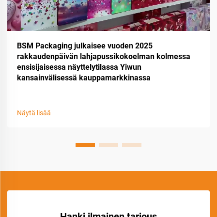
BSM Packaging julkaisee vuoden 2025
rakkaudenpäivän lahjapussikokoelman kolmessa
ensisijaisessa näyttelytilassa Yiwun
kansainvälisessä kauppamarkkinassa
Näytä lisää
Hanki ilmainen tarjous