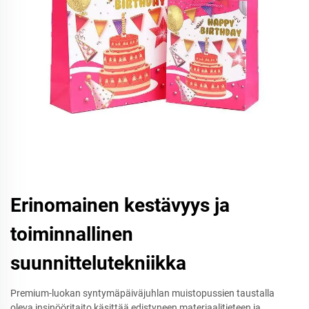
Erinomainen kestävyys ja
toiminnallinen
suunnittelutekniikka
Premium-luokan syntymäpäiväjuhlan muistopussien taustalla
oleva insinööritaito käsittää edistyneen materiaalitieteen ja