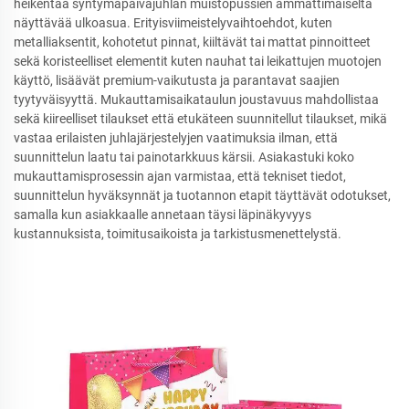
heikentää syntymäpäiväjuhlan muistopussien ammattimaiselta
näyttävää ulkoasua. Erityisviimeistelyvaihtoehdot, kuten
metalliaksentit, kohotetut pinnat, kiiltävät tai mattat pinnoitteet
sekä koristeelliset elementit kuten nauhat tai leikattujen muotojen
käyttö, lisäävät premium-vaikutusta ja parantavat saajien
tyytyväisyyttä. Mukauttamisaikataulun joustavuus mahdollistaa
sekä kiireelliset tilaukset että etukäteen suunnitellut tilaukset, mikä
vastaa erilaisten juhlajärjestelyjen vaatimuksia ilman, että
suunnittelun laatu tai painotarkkuus kärsii. Asiakastuki koko
mukauttamisprosessin ajan varmistaa, että tekniset tiedot,
suunnittelun hyväksynnät ja tuotannon etapit täyttävät odotukset,
samalla kun asiakkaalle annetaan täysi läpinäkyvyys
kustannuksista, toimitusaikoista ja tarkistusmenettelystä.