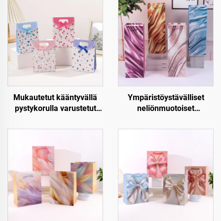
Mukautetut kääntyvällä
Ympäristöystävälliset
pystykorulla varustetut
neliönmuotoiset
paperiset lahjapussit –
joululahjapaperipussit –
Luxus, uudellen
Kraft-paperinen viini- ja
käytettävät ja täysin
pullojen pakkaus
mukautettavat