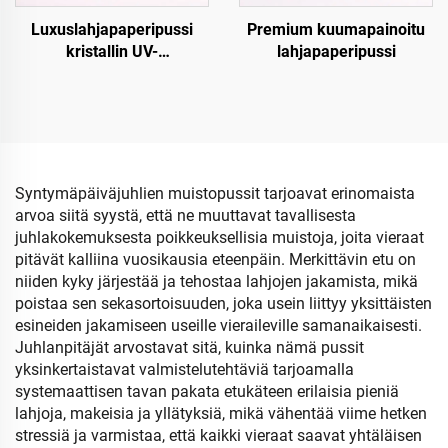
Luxuslahjapaperipussi
Premium kuumapainoitu
kristallin UV-
lahjapaperipussi
pintakäsittelyllä
Syntymäpäiväjuhlien muistopussit tarjoavat erinomaista
arvoa siitä syystä, että ne muuttavat tavallisesta
juhlakokemuksesta poikkeuksellisia muistoja, joita vieraat
pitävät kalliina vuosikausia eteenpäin. Merkittävin etu on
niiden kyky järjestää ja tehostaa lahjojen jakamista, mikä
poistaa sen sekasortoisuuden, joka usein liittyy yksittäisten
esineiden jakamiseen useille vieraileville samanaikaisesti.
Juhlanpitäjät arvostavat sitä, kuinka nämä pussit
yksinkertaistavat valmistelutehtäviä tarjoamalla
systemaattisen tavan pakata etukäteen erilaisia pieniä
lahjoja, makeisia ja yllätyksiä, mikä vähentää viime hetken
stressiä ja varmistaa, että kaikki vieraat saavat yhtäläisen