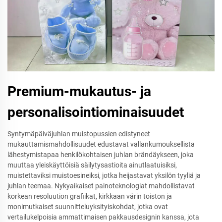
Premium-mukautus- ja
personalisointiominaisuudet
Syntymäpäiväjuhlan muistopussien edistyneet
mukauttamismahdollisuudet edustavat vallankumouksellista
lähestymistapaa henkilökohtaisen juhlan brändäykseen, joka
muuttaa yleiskäyttöisiä säilytysastioita ainutlaatuisiksi,
muistettaviksi muistoesineiksi, jotka heijastavat yksilön tyyliä ja
juhlan teemaa. Nykyaikaiset painoteknologiat mahdollistavat
korkean resoluution grafiikat, kirkkaan värin toiston ja
monimutkaiset suunnitteluyksityiskohdat, jotka ovat
vertailukelpoisia ammattimaisen pakkausdesignin kanssa, jota