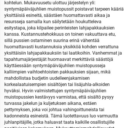
kohtelun. Mukavuusetu ulottuu järjestelyn yli:
syntymäpäiväjuhlien muistopussit poistavat tarpeen kääriä
yksittäisiä esineitä, säästäen huomattavasti aikaa ja
resursseja samalla kun säilytetään houkutteleva
esitystapa, joka kilpailee perinteisten lahjapakkauksien
kanssa. Kustannustehokkuus on toinen vakuuttava etu,
sillä pussien ostaminen suurina erinä vähentää
huomattavasti kustannuksia yksikköä kohden verrattuna
yksittäisiin lahjapakkauksiin tai laatikoihin. Vanhemmat ja
tapahtumajärjestäjät huomaavat merkittäviä säästöjä
käyttäessään syntymäpäiväjuhlien muistopusseja
kalliimpien vaihtoehtoisten pakkauksien sijaan, mikä
mahdollistaa budjetin uudelleenjakamisen
korkealaatuisempien sisältöjen tai lisäjuhla-alkoiden
hyväksi. Hyvin valmistettujen syntymäpäiväjuhlien
muistopussien kestävyys varmistaa, että sisältö pysyy
turvassa jakelun ja kuljetuksen aikana, estäen
pettymyksen, joka voi johtua vahingoittuneista tai
kadonneista esineistä. Tämä luotettavuus luo varmuutta
juhlanpitäjille, jotka haluavat taata kaikille osallistujille