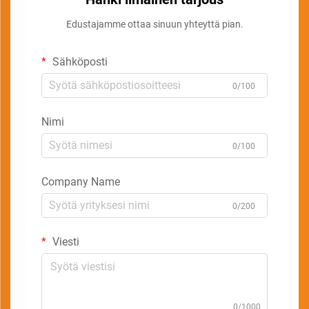
Edustajamme ottaa sinuun yhteyttä pian.
Sähköposti
0/100
Nimi
0/100
Company Name
0/200
Viesti
0/1000