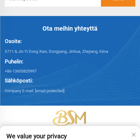
Ota meihin yhteyttä
Osoite:
X711 & Jin Yi Dong Xian, Dongyang, Jinhua, Zhejiang, Kiina
Puhelin:
+86-13605820997
Sähköposti:
Company E-mail:
[email protected]
Tekijänoikeus © 2026 Yiwu Bingsheng Packaging Technology Co., Ltd.
We value your privacy
Kaikki oikeudet pidätetään. -
Tietosuojakäytäntö