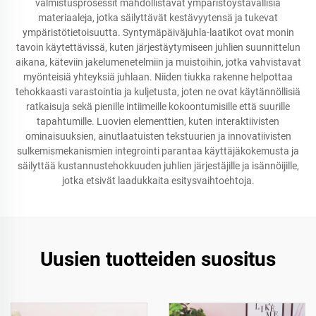
valmistusprosessit mahdollistavat ympäristöystävällisiä
materiaaleja, jotka säilyttävät kestävyytensä ja tukevat
ympäristötietoisuutta. Syntymäpäiväjuhla-laatikot ovat monin
tavoin käytettävissä, kuten järjestäytymiseen juhlien suunnittelun
aikana, käteviin jakelumenetelmiin ja muistoihin, jotka vahvistavat
myönteisiä yhteyksiä juhlaan. Niiden tiukka rakenne helpottaa
tehokkaasti varastointia ja kuljetusta, joten ne ovat käytännöllisiä
ratkaisuja sekä pienille intiimeille kokoontumisille että suurille
tapahtumille. Luovien elementtien, kuten interaktiivisten
ominaisuuksien, ainutlaatuisten tekstuurien ja innovatiivisten
sulkemismekanismien integrointi parantaa käyttäjäkokemusta ja
säilyttää kustannustehokkuuden juhlien järjestäjille ja isännöijille,
jotka etsivät laadukkaita esitysvaihtoehtoja.
Uusien tuotteiden suositus