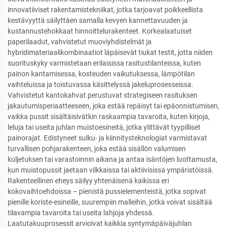
innovatiiviset rakentamistekniikat, jotka tarjoavat poikkeellista
kestävyyttä säilyttäen samalla kevyen kannettavuuden ja
kustannustehokkaat hinnoittelurakenteet. Korkealaatuiset
paperilaadut, vahvistetut muoviyhdistelmät ja
hybridimateriaalikombinaatiot läpäisevät tiukat testit, jotta niiden
suorituskyky varmistetaan erilaisissa rasitustilanteissa, kuten
painon kantamisessa, kosteuden vaikutuksessa, lämpötilan
vaihteluissa ja toistuvassa käsittelyssä jakeluprosesseissa.
Vahvistetut kantokahvat perustuvat strategiseen rasituksen
jakautumisperiaatteeseen, joka estää repäisyt tai epäonnistumisen,
vaikka pussit sisältäisivätkin raskaampia tavaroita, kuten kirjoja,
leluja tai useita juhlan muistoesineitä, jotka ylittävät tyypilliset
painorajat. Edistyneet sulku- ja kiinnitysteknologiat varmistavat
turvallisen pohjarakenteen, joka estää sisällön valumisen
kuljetuksen tai varastoinnin aikana ja antaa isäntöjen luottamusta,
kun muistopussit jaetaan vilkkaissa tai aktiivisissa ympäristöissä.
Rakenteellinen eheys säilyy yhtenäisenä kaikissa eri
kokovaihtoehdoissa – pienistä pussielementeistä, jotka sopivat
pienille koriste-esineille, suurempiin malleihin, jotka voivat sisältää
tilavampia tavaroita tai useita lahjoja yhdessä.
Laatutakuuprosessit arvioivat kaikkia syntymäpäiväjuhlan