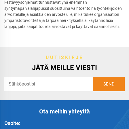
kestävyysohjelmat tunnustavat yhä enemmän
syntymäpäivälahjapussit suosittuina vaihtoehtoina työntekijöiden
arvostelulle ja asiakkaiden arvostelulle, mikä tukee organisaation
ympäristötavoitteita ja tarjoaa merkityksellisiä, käytännöllisiä
lahjoja, joita saajat todella arvostavat ja käyttävät säännöllisesti.
UUTISKIRJE
JÄTÄ MEILLE VIESTI
Ota meihin yhteyttä
Osoite: