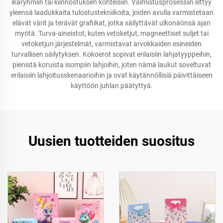
ikäryhmiin tai kiinnostuksen kohteisiin. Valmistusprosessiin liittyy
yleensä laadukkaita tulostustekniikoita, joiden avulla varmistetaan
elävät värit ja terävät grafiikat, jotka säilyttävät ulkonäönsä ajan
myötä. Turva-aineistot, kuten vetoketjut, magneettiset suljet tai
vetoketjun järjestelmät, varmistavat arvokkaiden esineiden
turvallisen säilytyksen. Kokoerot sopivat erilaisiin lahjatyyppeihin,
pienistä koruista isompiin lahjoihin, joten nämä laukut soveltuvat
erilaisiin lahjoitusskenaarioihin ja ovat käytännöllisiä päivittäiseen
käyttöön juhlan päätyttyä.
Uusien tuotteiden suositus