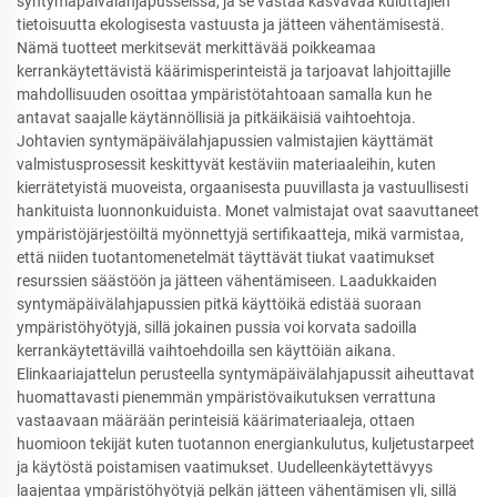
syntymäpäivälahjapusseissa, ja se vastaa kasvavaa kuluttajien
tietoisuutta ekologisesta vastuusta ja jätteen vähentämisestä.
Nämä tuotteet merkitsevät merkittävää poikkeamaa
kerrankäytettävistä käärimisperinteistä ja tarjoavat lahjoittajille
mahdollisuuden osoittaa ympäristötahtoaan samalla kun he
antavat saajalle käytännöllisiä ja pitkäikäisiä vaihtoehtoja.
Johtavien syntymäpäivälahjapussien valmistajien käyttämät
valmistusprosessit keskittyvät kestäviin materiaaleihin, kuten
kierrätetyistä muoveista, orgaanisesta puuvillasta ja vastuullisesti
hankituista luonnonkuiduista. Monet valmistajat ovat saavuttaneet
ympäristöjärjestöiltä myönnettyjä sertifikaatteja, mikä varmistaa,
että niiden tuotantomenetelmät täyttävät tiukat vaatimukset
resurssien säästöön ja jätteen vähentämiseen. Laadukkaiden
syntymäpäivälahjapussien pitkä käyttöikä edistää suoraan
ympäristöhyötyjä, sillä jokainen pussia voi korvata sadoilla
kerrankäytettävillä vaihtoehdoilla sen käyttöiän aikana.
Elinkaariajattelun perusteella syntymäpäivälahjapussit aiheuttavat
huomattavasti pienemmän ympäristövaikutuksen verrattuna
vastaavaan määrään perinteisiä käärimateriaaleja, ottaen
huomioon tekijät kuten tuotannon energiankulutus, kuljetustarpeet
ja käytöstä poistamisen vaatimukset. Uudelleenkäytettävyys
laajentaa ympäristöhyötyjä pelkän jätteen vähentämisen yli, sillä