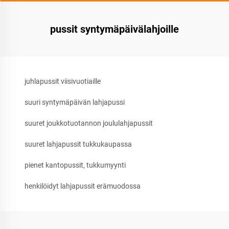
pussit syntymäpäivälahjoille
juhlapussit viisivuotiaille
suuri syntymäpäivän lahjapussi
suuret joukkotuotannon joululahjapussit
suuret lahjapussit tukkukaupassa
pienet kantopussit, tukkumyynti
henkilöidyt lahjapussit erämuodossa