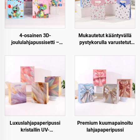
4-osainen 3D-
Mukautetut kääntyvällä
joululahjapussisetti –
pystykorulla varustetut
Premium joulupakkaus
paperiset lahjapussit –
vähittäiskauppaan ja
Luxus, uudellen
lahjoitukseen
käytettävät ja täysin
mukautettavat
Luxuslahjapaperipussi
Premium kuumapainoitu
kristallin UV-
lahjapaperipussi
pintakäsittelyllä