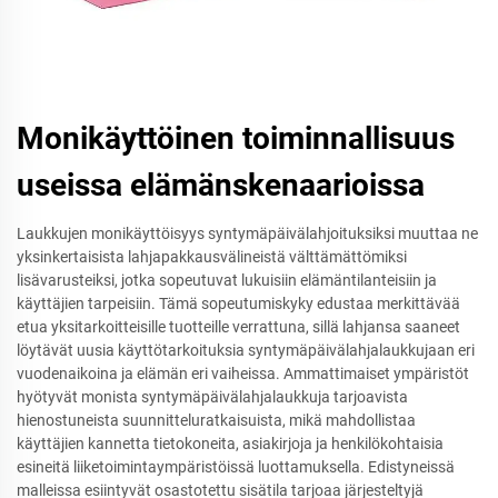
Monikäyttöinen toiminnallisuus
useissa elämänskenaarioissa
Laukkujen monikäyttöisyys syntymäpäivälahjoituksiksi muuttaa ne
yksinkertaisista lahjapakkausvälineistä välttämättömiksi
lisävarusteiksi, jotka sopeutuvat lukuisiin elämäntilanteisiin ja
käyttäjien tarpeisiin. Tämä sopeutumiskyky edustaa merkittävää
etua yksitarkoitteisille tuotteille verrattuna, sillä lahjansa saaneet
löytävät uusia käyttötarkoituksia syntymäpäivälahjalaukkujaan eri
vuodenaikoina ja elämän eri vaiheissa. Ammattimaiset ympäristöt
hyötyvät monista syntymäpäivälahjalaukkuja tarjoavista
hienostuneista suunnitteluratkaisuista, mikä mahdollistaa
käyttäjien kannetta tietokoneita, asiakirjoja ja henkilökohtaisia
esineitä liiketoimintaympäristöissä luottamuksella. Edistyneissä
malleissa esiintyvät osastotettu sisätila tarjoaa järjesteltyjä