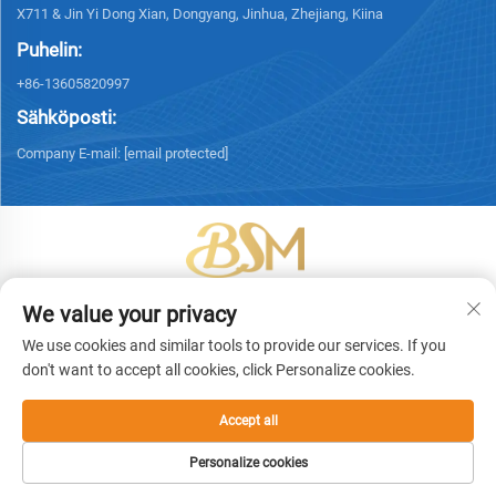
X711 & Jin Yi Dong Xian, Dongyang, Jinhua, Zhejiang, Kiina
Puhelin:
+86-13605820997
Sähköposti:
Company E-mail:
[email protected]
Tekijänoikeus © 2026 Yiwu Bingsheng Packaging Technology Co., Ltd.
We value your privacy
Kaikki oikeudet pidätetään. -
Tietosuojakäytäntö
We use cookies and similar tools to provide our services. If you
don't want to accept all cookies, click Personalize cookies.
Accept all
Personalize cookies