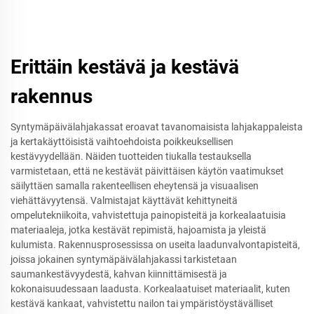
Erittäin kestävä ja kestävä
rakennus
Syntymäpäivälahjakassat eroavat tavanomaisista lahjakappaleista
ja kertakäyttöisistä vaihtoehdoista poikkeuksellisen
kestävyydellään. Näiden tuotteiden tiukalla testauksella
varmistetaan, että ne kestävät päivittäisen käytön vaatimukset
säilyttäen samalla rakenteellisen eheytensä ja visuaalisen
viehättävyytensä. Valmistajat käyttävät kehittyneitä
ompelutekniikoita, vahvistettuja painopisteitä ja korkealaatuisia
materiaaleja, jotka kestävät repimistä, hajoamista ja yleistä
kulumista. Rakennusprosessissa on useita laadunvalvontapisteitä,
joissa jokainen syntymäpäivälahjakassi tarkistetaan
saumankestävyydestä, kahvan kiinnittämisestä ja
kokonaisuudessaan laadusta. Korkealaatuiset materiaalit, kuten
kestävä kankaat, vahvistettu nailon tai ympäristöystävälliset