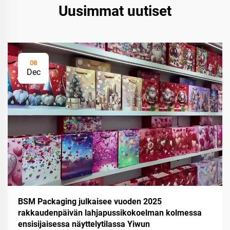
Uusimmat uutiset
08
Dec
BSM Packaging julkaisee vuoden 2025
rakkaudenpäivän lahjapussikokoelman kolmessa
ensisijaisessa näyttelytilassa Yiwun