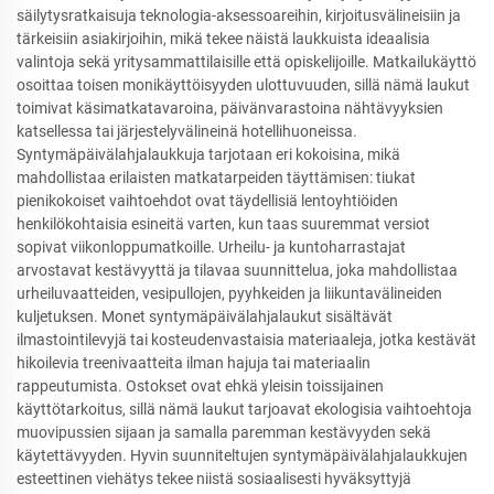
säilytysratkaisuja teknologia-aksessoareihin, kirjoitusvälineisiin ja
tärkeisiin asiakirjoihin, mikä tekee näistä laukkuista ideaalisia
valintoja sekä yritysammattilaisille että opiskelijoille. Matkailukäyttö
osoittaa toisen monikäyttöisyyden ulottuvuuden, sillä nämä laukut
toimivat käsimatkatavaroina, päivänvarastoina nähtävyyksien
katsellessa tai järjestelyvälineinä hotellihuoneissa.
Syntymäpäivälahjalaukkuja tarjotaan eri kokoisina, mikä
mahdollistaa erilaisten matkatarpeiden täyttämisen: tiukat
pienikokoiset vaihtoehdot ovat täydellisiä lentoyhtiöiden
henkilökohtaisia esineitä varten, kun taas suuremmat versiot
sopivat viikonloppumatkoille. Urheilu- ja kuntoharrastajat
arvostavat kestävyyttä ja tilavaa suunnittelua, joka mahdollistaa
urheiluvaatteiden, vesipullojen, pyyhkeiden ja liikuntavälineiden
kuljetuksen. Monet syntymäpäivälahjalaukut sisältävät
ilmastointilevyjä tai kosteudenvastaisia materiaaleja, jotka kestävät
hikoilevia treenivaatteita ilman hajuja tai materiaalin
rappeutumista. Ostokset ovat ehkä yleisin toissijainen
käyttötarkoitus, sillä nämä laukut tarjoavat ekologisia vaihtoehtoja
muovipussien sijaan ja samalla paremman kestävyyden sekä
käytettävyyden. Hyvin suunniteltujen syntymäpäivälahjalaukkujen
esteettinen viehätys tekee niistä sosiaalisesti hyväksyttyjä