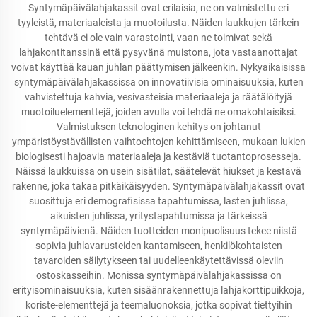
Syntymäpäivälahjakassit ovat erilaisia, ne on valmistettu eri
tyyleistä, materiaaleista ja muotoilusta. Näiden laukkujen tärkein
tehtävä ei ole vain varastointi, vaan ne toimivat sekä
lahjakontitanssinä että pysyvänä muistona, jota vastaanottajat
voivat käyttää kauan juhlan päättymisen jälkeenkin. Nykyaikaisissa
syntymäpäivälahjakassissa on innovatiivisia ominaisuuksia, kuten
vahvistettuja kahvia, vesivasteisia materiaaleja ja räätälöityjä
muotoiluelementtejä, joiden avulla voi tehdä ne omakohtaisiksi.
Valmistuksen teknologinen kehitys on johtanut
ympäristöystävällisten vaihtoehtojen kehittämiseen, mukaan lukien
biologisesti hajoavia materiaaleja ja kestäviä tuotantoprosesseja.
Näissä laukkuissa on usein sisätilat, säätelevät hiukset ja kestävä
rakenne, joka takaa pitkäikäisyyden. Syntymäpäivälahjakassit ovat
suosittuja eri demografisissa tapahtumissa, lasten juhlissa,
aikuisten juhlissa, yritystapahtumissa ja tärkeissä
syntymäpäivienä. Näiden tuotteiden monipuolisuus tekee niistä
sopivia juhlavarusteiden kantamiseen, henkilökohtaisten
tavaroiden säilytykseen tai uudelleenkäytettävissä oleviin
ostoskasseihin. Monissa syntymäpäivälahjakassissa on
erityisominaisuuksia, kuten sisäänrakennettuja lahjakorttipuikkoja,
koriste-elementtejä ja teemaluonoksia, jotka sopivat tiettyihin