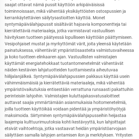
saajat ottavat nämä pussit käyttöön arkipäiväisissä
toiminnoissaan, mikä vähentää yksikäyttöisten ostospussien ja
kerrankäytettävien säilytysastioitten käyttöä. Monet
syntymäpäivälahjapussit sisältävät hajoavia komponentteja tai
kierrätettäviä materiaaleja, jotka varmistavat vastuullisen
hävityksen tuotteen päätyessä lopulliseen käyttöiän päättymiseen.
Vesipohjaiset mustat ja myrkyttömät värit, joita yleensä käytetään
painatuksessa, vähentävät ympäristösaasteita valmistusvaiheessa
ja koko tuotteen elinkaaren ajan. Vastuullisten valmistajien
käyttämät energiatehokkaat tuotantomenetelmät vähentävät
näiden kestävien lahjatuotteiden tuottamisesta aiheutuvaa
hiilijalanjälkeä. Syntymäpäivälahjapussien pakkaus käyttää usein
vähimmäismäisiä ja kierrätettäviä materiaaleja, mikä vähentää
ympäristövaikutuksia entisestään verrattuna runsaasti pakattuihin
perinteisiin lahjoihin. Valmistajien kuluttajakasvatusaloitteet
auttavat saajia ymmärtämään asianmukaisia hoitomenetelmiä,
joilla tuotteen käyttöikää voidaan pidentää ja ympäristöhyötyjä
maksimoida. Siirtyminen syntymäpäivälahjapusseihin heijastaa
laajempia kulttuurimuutoksia kohti kestävyyttä, kun lahjoittajat
etsivät vaihtoehtoja, jotka vastaavat heidän ympäristöarvojaan
säilyttäen samalla lahjojen antamisen ilon ja merkityksen. Yritysten