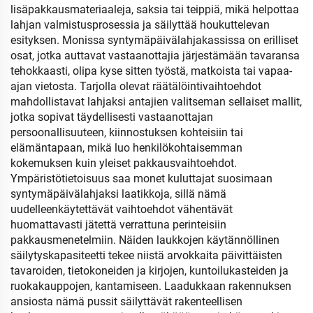
lisäpakkausmateriaaleja, saksia tai teippiä, mikä helpottaa
lahjan valmistusprosessia ja säilyttää houkuttelevan
esityksen. Monissa syntymäpäivälahjakassissa on erilliset
osat, jotka auttavat vastaanottajia järjestämään tavaransa
tehokkaasti, olipa kyse sitten työstä, matkoista tai vapaa-
ajan vietosta. Tarjolla olevat räätälöintivaihtoehdot
mahdollistavat lahjaksi antajien valitseman sellaiset mallit,
jotka sopivat täydellisesti vastaanottajan
persoonallisuuteen, kiinnostuksen kohteisiin tai
elämäntapaan, mikä luo henkilökohtaisemman
kokemuksen kuin yleiset pakkausvaihtoehdot.
Ympäristötietoisuus saa monet kuluttajat suosimaan
syntymäpäivälahjaksi laatikkoja, sillä nämä
uudelleenkäytettävät vaihtoehdot vähentävät
huomattavasti jätettä verrattuna perinteisiin
pakkausmenetelmiin. Näiden laukkojen käytännöllinen
säilytyskapasiteetti tekee niistä arvokkaita päivittäisten
tavaroiden, tietokoneiden ja kirjojen, kuntoilukasteiden ja
ruokakauppojen, kantamiseen. Laadukkaan rakennuksen
ansiosta nämä pussit säilyttävät rakenteellisen