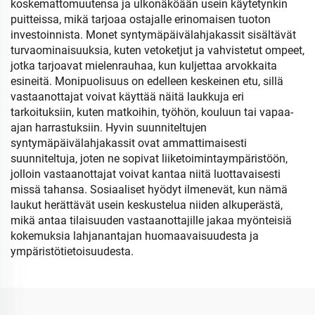
koskemattomuutensa ja ulkonäköään usein käytetynkin
puitteissa, mikä tarjoaa ostajalle erinomaisen tuoton
investoinnista. Monet syntymäpäivälahjakassit sisältävät
turvaominaisuuksia, kuten vetoketjut ja vahvistetut ompeet,
jotka tarjoavat mielenrauhaa, kun kuljettaa arvokkaita
esineitä. Monipuolisuus on edelleen keskeinen etu, sillä
vastaanottajat voivat käyttää näitä laukkuja eri
tarkoituksiin, kuten matkoihin, työhön, kouluun tai vapaa-
ajan harrastuksiin. Hyvin suunniteltujen
syntymäpäivälahjakassit ovat ammattimaisesti
suunniteltuja, joten ne sopivat liiketoimintaympäristöön,
jolloin vastaanottajat voivat kantaa niitä luottavaisesti
missä tahansa. Sosiaaliset hyödyt ilmenevät, kun nämä
laukut herättävät usein keskustelua niiden alkuperästä,
mikä antaa tilaisuuden vastaanottajille jakaa myönteisiä
kokemuksia lahjanantajan huomaavaisuudesta ja
ympäristötietoisuudesta.