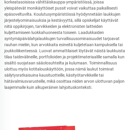
korkeatasoisissa vähittäiskauppa-ympäristöissä, joissa
yleispätevät monikäyttöiset pussit voivat vaikuttaa paikallisesti
epäsoveltuvilta. Koulutusympäristöissä hyödynnetään laukkujen
järjestelyominaisuuksia ja kestävyyttä, sillä opiskelijat käyttävät
niitä oppikirjojen, tarvikkeiden ja elektronisten laitteiden
kuljettamiseen luokkahuoneesta toiseen. Laadukkaiden
syntymäpäivälahjalaukkujen turvallisuusominaisuudet tarjoavat
rauhan mieliin, kun arvokkaita esineitä kuljetetaan kampuksella tai
joukkoliikenteessä. Luovat ammattilaiset löytävät näistä laukkuista
tilaa taidevälineille, portfolioiden ja projektimateriaalille samalla kun
sisältö suojataan sääolosuhteilta ja kulumaan. Toiminnallisuus
ulottuu myös kotitalouskäyttöön, jossa nämä laukut toimivat
säilytysratkaisuina kausituotteille, käsityötarvikkeille tai
hätävalmiusvarusteille, mikä osoittaa niiden arvon ulottuvan paljon
laajemmalle kuin alkuperäinen lahjoituskonteksti.