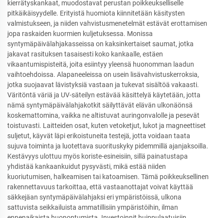
kierrätyskankaat, muodostavat perustan poikkeukselliselle
pitkäikäisyydelle. Erityistä huomiota kiinnitetään käsitysten
valmistukseen, ja niiden vahvistusmenetelmät estävät erottamisen
jopa raskaiden kuormien kuljetuksessa. Monissa
syntymäpäivälahjakasseissa on kaksinkertaiset saumat, jotka
jakavat rasituksen tasaisesti koko kankaalle, estäen
vikaantumispisteitä, joita esiintyy yleensä huonomman laadun
vaihtoehdoissa. Alapaneeleissa on usein lisävahvistuskerroksia,
jotka suojaavat lävistyksiä vastaan ja tukevat sisältöä vakaasti.
Väritöntä väriä ja UV-säteilyn estävää käsittelyä käytetään, jotta
nämä syntymäpäivälahjakotkit säilyttävät elävän ulkonäönsä
koskemattomina, vaikka ne altistuvat auringonvalolle ja pesevät
toistuvasti. Laitteiden osat, kuten vetoketjut, lukot ja magneettiset
suljetut, käyvät läpi erikoistuneita testejä, jotta voidaan taata
sujuva toiminta ja luotettava suorituskyky pidemmillä ajanjaksoilla.
Kestävyys ulottuu myös koriste-esineisiin, sillä painatustapa
yhdistää kankaankuidut pysyvästi, mikä estää niiden
kuoriutumisen, halkeamisen tai katoamisen. Tämä poikkeuksellinen
rakennettavuus tarkoittaa, että vastaanottajat voivat käyttää
säkkejäan syntymäpäivälahjaksi eri ympäristöissä, ulkona
sattuvista seikkailuista ammatillisiin ympäristöihin, ilman
ennenaikaista huonontumista. Investoinnit huippulaatuisiin