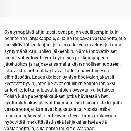
Syntymäpäivälahjakassit ovat paljon edullisempia kuin
perinteinen lahjakappale, sillä ne tarjoavat vastaanottajalle
kaksikäyttöisen lahjan, joka on edelleen arvokas jo kauan
syntymäpäivän juhlien jälkeenkin. Nämä innovatiiviset
säiliöt vähentävät kertakäyttöisen pakkauspaperin
jätehuoltoa ja tarjoavat samalla käytännöllisen tuotteen,
jota vastaanottajat käyttävät todella päivittäisessä
elämässään. Laadukkaiden syntymäpäivälahjakassit
kestävät hyvin, joten ne ovat edullinen valinta lahjaksi
antaville, jotka haluavat lahjojen pysyvän vaikutuksen.
Toisin kuin paperipakkaukset, jotka hävitetään heti,
synttärilahjakassit ovat toiminnallisia lisävarusteita, joita
vastaanottajat kantavat kuukausia tai vuosia, mikä
muistaa jatkuvasti ajattelevan eleen. Tämä mukavuus
hyödyttää merkittävästi sekä lahjaksi antavia että
vastaanottajia, sillä nämä laukut eivät vaadi