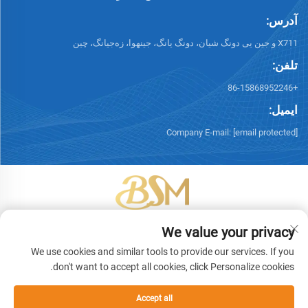
آدرس:
X711 و جین یی دونگ شیان، دونگ یانگ، جینهوا، زه‌جیانگ، چین
تلفن:
+86-15868952246
ایمیل:
Company E-mail:
[email protected]
حق کپی‌رایت © 2026 شرکت فناوری بسته‌بندی یی‌وو بینگشنگ. همه حقوق
We value your privacy
محفوظ است. -
سیاست حفظ حریم خصوصی
We use cookies and similar tools to provide our services. If you
don't want to accept all cookies, click Personalize cookies.
Accept all