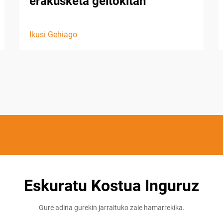
erakusketa geltokitan
Ikusi Gehiago
Eskuratu Kostua Inguruz
Gure adina gurekin jarraituko zaie hamarrekika.