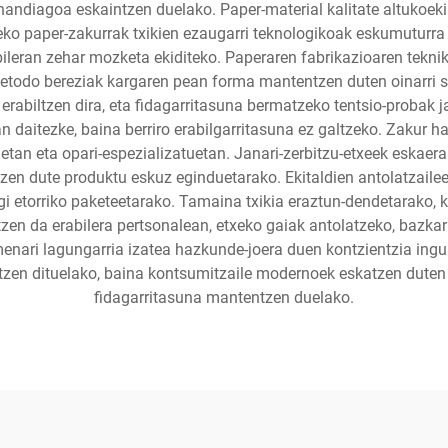
ndiagoa eskaintzen duelako. Paper-material kalitate altukoek
reko paper-zakurrak txikien ezaugarri teknologikoak eskumuturra
ileran zehar mozketa ekiditeko. Paperaren fabrikazioaren tekni
metodo bereziak kargaren pean forma mantentzen duten oinarri 
 erabiltzen dira, eta fidagarritasuna bermatzeko tentsio-probak 
n daitezke, baina berriro erabilgarritasuna ez galtzeko. Zakur h
etan eta opari-espezializatuetan. Janari-zerbitzu-etxeek eskaera
tzen dute produktu eskuz eginduetarako. Ekitaldien antolatzaile
gi etorriko paketeetarako. Tamaina txikia eraztun-dendetarako, 
en da erabilera pertsonalean, etxeko gaiak antolatzeko, bazkaria
enari lagungarria izatea hazkunde-joera duen kontzientzia ing
ntzen dituelako, baina kontsumitzaile modernoek eskatzen duten 
fidagarritasuna mantentzen duelako.