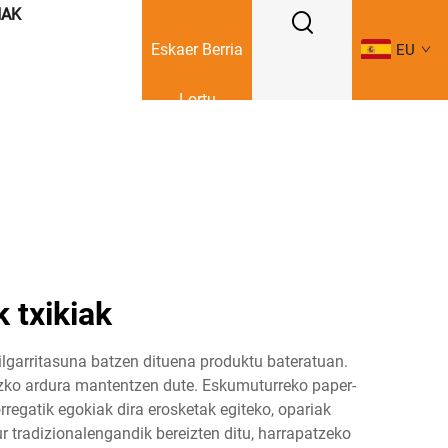
IAK
Eskaer Berria
EU
Lortu
 txikiak
ilgarritasuna batzen dituena produktu bateratuan.
uzko ardura mantentzen dute. Eskumuturreko paper-
rregatik egokiak dira erosketak egiteko, opariak
r tradizionalengandik bereizten ditu, harrapatzeko