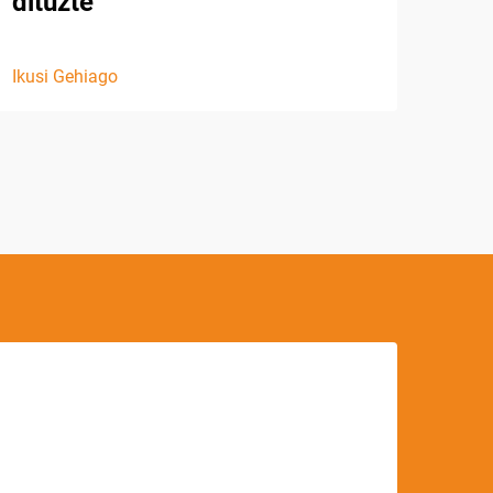
dituzte
Ikusi Gehiago