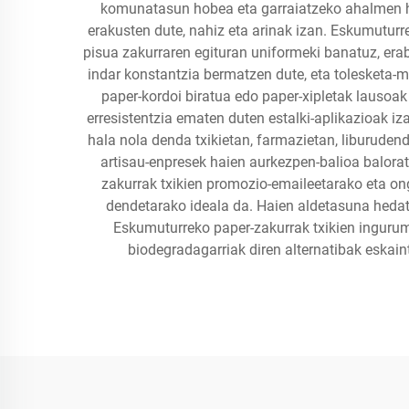
komunatasun hobea eta garraiatzeko ahalmen ha
erakusten dute, nahiz eta arinak izan. Eskumutur
pisua zakurraren egituran uniformeki banatuz, erab
indar konstantzia bermatzen dute, eta tolesketa-
paper-kordoi biratua edo paper-xipletak lausoak
erresistentzia ematen duten estalki-aplikazioak iza
hala nola denda txikietan, farmazietan, liburudend
artisau-enpresek haien aurkezpen-balioa balora
zakurrak txikien promozio-emaileetarako eta on
dendetarako ideala da. Haien aldetasuna hedatz
Eskumuturreko paper-zakurrak txikien ingurum
biodegradagarriak diren alternatibak eskai