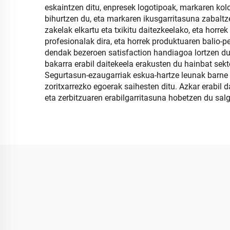
eskaintzen ditu, enpresek logotipoak, markaren kolo
bihurtzen du, eta markaren ikusgarritasuna zabaltz
zakelak elkartu eta txikitu daitezkeelako, eta horre
profesionalak dira, eta horrek produktuaren balio-
dendak bezeroen satisfaction handiagoa lortzen dut
bakarra erabil daitekeela erakusten du hainbat sekt
Segurtasun-ezaugarriak eskua-hartze leunak barne 
zoritxarrezko egoerak saihesten ditu. Azkar erabil 
eta zerbitzuaren erabilgarritasuna hobetzen du sal