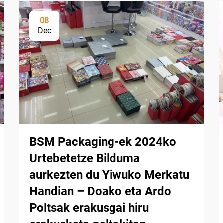
08
Dec
BSM Packaging-ek 2024ko
Urtebetetze Bilduma
aurkezten du Yiwuko Merkatu
Handian – Doako eta Ardo
Poltsak erakusgai hiru