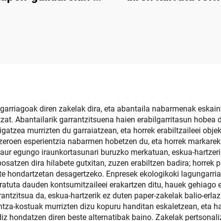
, erabil daitekeena
opari ontziak – Ar
guztiz pertsonaliza
paperzko ardo eta 
daitekeena
paketeak
lgarriagoak diren zakelak dira, eta abantaila nabarmenak eskaint
zat. Abantailarik garrantzitsuena haien erabilgarritasun hobea 
atzea murrizten du garraiatzean, eta horrek erabiltzaileei obj
roen esperientzia nabarmen hobetzen du, eta horrek markarekin 
 Gaur egungo iraunkortasunari buruzko merkatuan, eskua-hartzer
satzen dira hilabete gutxitan, zuzen erabiltzen badira; horrek 
e hondartzetan desagertzeko. Enpresek ekologikoki lagungarria
ratuta dauden kontsumitzaileei erakartzen ditu, hauek gehiago 
antzitsua da, eskua-hartzerik ez duten paper-zakelak balio-erlaz
untza-kostuak murrizten dizu kopuru handitan eskaletzean, eta 
ldiz hondatzen diren beste alternatibak baino. Zakelak pertson