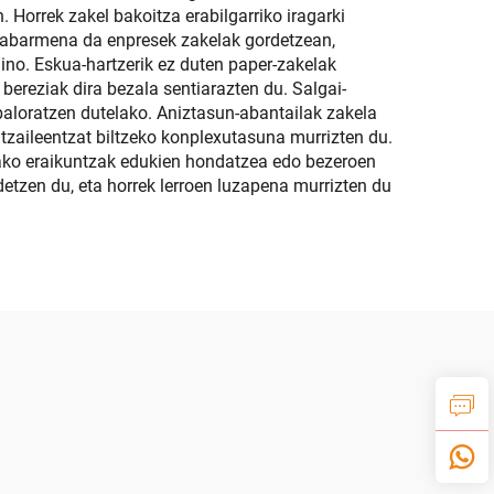
 Horrek zakel bakoitza erabilgarriko iragarki
a nabarmena da enpresek zakelak gordetzean,
baino. Eskua-hartzerik ez duten paper-zakelak
bereziak dira bezala sentiarazten du. Salgai-
baloratzen dutelako. Aniztasun-abantailak zakela
nitzaileentzat biltzeko konplexutasuna murrizten du.
tako eraikuntzak edukien hondatzea edo bezeroen
detzen du, eta horrek lerroen luzapena murrizten du