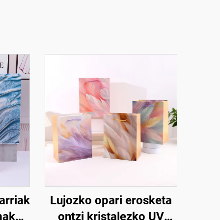
arriak
Lujozko opari erosketa
mako
ontzi kristalezko UV