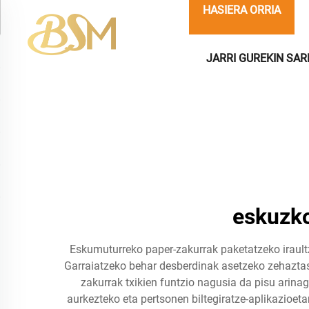
HASIERA ORRIA
JARRI GUREKIN SA
eskuzko
Eskumuturreko paper-zakurrak paketatzeko iraultz
Garraiatzeko behar desberdinak asetzeko zehaztas
zakurrak txikien funtzio nagusia da pisu arinag
aurkezteko eta pertsonen biltegiratze-aplikazioet