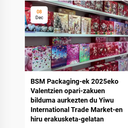
08
Dec
BSM Packaging-ek 2025eko
Valentzien opari-zakuen
bilduma aurkezten du Yiwu
International Trade Market-en
hiru erakusketa-gelatan