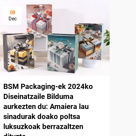
08
Dec
BSM Packaging-ek 2024ko
Diseinatzaile Bilduma
aurkezten du: Amaiera lau
sinadurak doako poltsa
luksuzkoak berrazaltzen