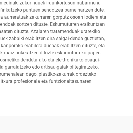
in eginak, zakur hauek iraunkortasun nabarmena
 finkatzeko puntuen sendotzea barne hartzen dute,
ka aurreratuak zakurraren gorputz osoan lodiera eta
sendoak sortzen dituzte. Eskumuturren eraikuntzan
jasaten dituzte. Azalaren tratamenduak urarekiko
auek zabalki erabiltzen dira salgai-denda guztietan,
 kanporako erabilera duenak erabiltzen dituzte, eta
ek maiz aukeratzen dituzte eskumuturreko paper-
kosmetiko-dendetarako eta elektronikako osagai-
 garraiatzeko edo artisau-gaiak biltegiratzeko.
urumenalean dago, plastiko-zakurrak ordezteko
itxura profesionala eta funtzionaltasunaren