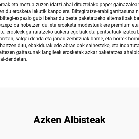
reak eta mezua zuzen idatzi ahal dituztelako paper gainazalean.
en du erosketa lekutik kanpo ere. Biltegiratze-erabilgarritasun
k biltegi-espazio gutxi behar du beste paketatzeko alternatibak 
perzepzioa hobetzen du, eta erosketa modestuak ere premium eta 
e, erosleek garraiatzeko aukera egokiak eta pentsatuak izatea 
oretan, salgai-denda eta janari-zerbitzuak barne, eta horrek hor
hartzen ditu, ebakidurak edo abrasioak saihesteko, eta indartu
daitezen gaitasunak langileek erosketak azkar paketatzea ahalbi
gai-dendetan.
Azken Albisteak