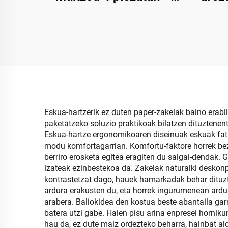
Jarduera
Lujoa
merkataritzarako eta
eta 
oparitzeko pakete-
premio bikaina
Eskua-hartzerik ez duten paper-zakelak baino erabi
paketatzeko soluzio praktikoak bilatzen dituztenent
Eskua-hartze ergonomikoaren diseinuak eskuak fatig
modu komfortagarrian. Komfortu-faktore horrek beze
berriro erosketa egitea eragiten du salgai-dendak.
izateak ezinbestekoa da. Zakelak naturalki deskonpo
kontrastetzat dago, hauek hamarkadak behar dituzt
ardura erakusten du, eta horrek ingurumenean ardu
arabera. Baliokidea den kostua beste abantaila garr
batera utzi gabe. Haien pisu arina enpresei hornik
hau da, ez dute maiz ordezteko beharra, hainbat a