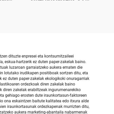
tile
apurtadurarekin
botila
zen dituzte enpresei eta kontsumitzaileei
da, eskua-hartzerik ez duten paper-zakelak baino.
ektuak luzaroan garraiatzeko aukera ematen die
lotutako irudikapen positiboak sortzen ditu, eta
ik ez duten paper-zakelak ekologikoki onuragarriak
plastikoaren ordezkoak diren zakelak baino
k diren zakelak erabiltzeak ingurumenarekiko
eta gehiago erosten dute iraunkortasun-faktoreen
io ona eskaintzen baitute kalitatea edo itxura alde
haien iraunkortasunak ordezkapenak murrizten ditu,
alizatzeko aukera marketing-abantaila nabarmenak