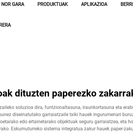
NOR GARA
PRODUKTUAK
APLIKAZIOA
BERR
RRERA
ak dituzten paperezko zakarrak
aileko soluzioa dira, funtzionaltasuna, iraunkortasuna eta erab
unez diseinatutako garraiatzaile txiki hauek ingurumenari bur
oetarako edo ertainetarako objektuak seguru garraiatzea, eta ho
arako. Eskumuturreko sistema integratua zakur hauek paper-zaku