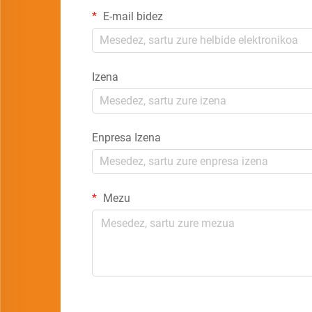
E-mail bidez
Izena
Enpresa Izena
Mezu