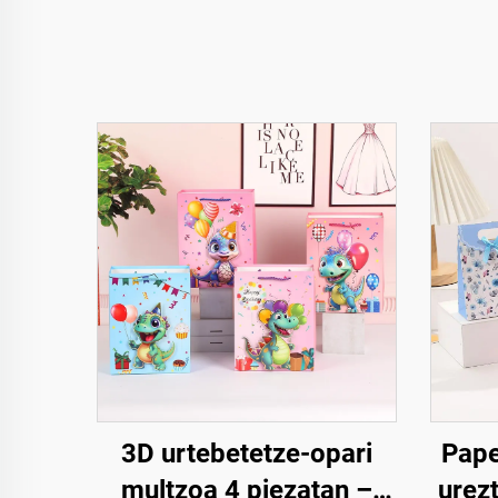
3D urtebetetze-opari
Pape
multzoa 4 piezatan –
urez