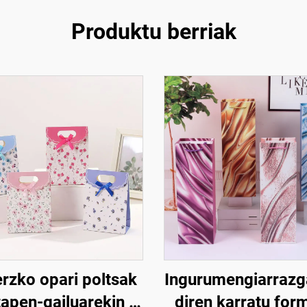
Produktu berriak
rzko opari poltsak
Ingurumengiarrazg
tapen-gailuarekin –
diren karratu for