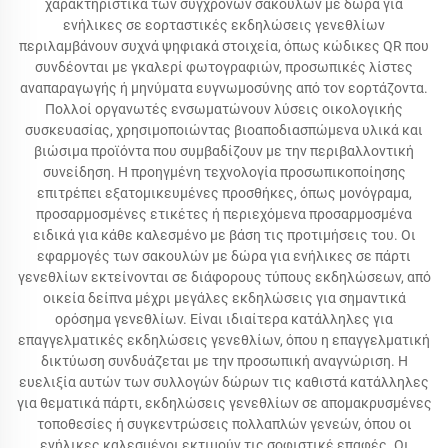
χαρακτηριστικά των σύγχρονων σακουλών με δώρα για
ενήλικες σε εορταστικές εκδηλώσεις γενεθλίων
περιλαμβάνουν συχνά ψηφιακά στοιχεία, όπως κώδικες QR που
συνδέονται με γκαλερί φωτογραφιών, προσωπικές λίστες
αναπαραγωγής ή μηνύματα ευγνωμοσύνης από τον εορτάζοντα.
Πολλοί οργανωτές ενσωματώνουν λύσεις οικολογικής
συσκευασίας, χρησιμοποιώντας βιοαποδιασπώμενα υλικά και
βιώσιμα προϊόντα που συμβαδίζουν με την περιβαλλοντική
συνείδηση. Η προηγμένη τεχνολογία προσωπικοποίησης
επιτρέπει εξατομικευμένες προσθήκες, όπως μονόγραμα,
προσαρμοσμένες ετικέτες ή περιεχόμενα προσαρμοσμένα
ειδικά για κάθε καλεσμένο με βάση τις προτιμήσεις του. Οι
εφαρμογές των σακουλών με δώρα για ενήλικες σε πάρτι
γενεθλίων εκτείνονται σε διάφορους τύπους εκδηλώσεων, από
οικεία δείπνα μέχρι μεγάλες εκδηλώσεις για σημαντικά
ορόσημα γενεθλίων. Είναι ιδιαίτερα κατάλληλες για
επαγγελματικές εκδηλώσεις γενεθλίων, όπου η επαγγελματική
δικτύωση συνδυάζεται με την προσωπική αναγνώριση. Η
ευελιξία αυτών των συλλογών δώρων τις καθιστά κατάλληλες
για θεματικά πάρτι, εκδηλώσεις γενεθλίων σε απομακρυσμένες
τοποθεσίες ή συγκεντρώσεις πολλαπλών γενεών, όπου οι
ενήλικες καλεσμένοι εκτιμούν τις σοφιστικέ επαφές. Οι