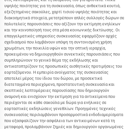
υψηλής ποιότητας για τη συσκευασία, όπως ανθεκτικά κουτιά,
εξεζητημένες σακούλες, χαρτί τισιού υψηλής ποιότητας και
διακοσμητικά στοιχεία, μετατρέπουν απλές συλλογές δώρων σε
πολυτελείς παρουσιάσεις που αξίζουν την εκτίμηση ενηλίκων
και την κοινοποίησή τους στα μέσα κοινωνικής δικτύωσης. Οι
επαγγελματικές υπηρεσίες συσκευασίας εφαρμόζουν αρχές
σχεδιασμού που λαμβάνουν υπόψη τη συντονισμένη χρήση
χρωμάτων, την ποικιλία υφών και την οπτική ιεραρχία,
προκειμένου να δημιουργηθούν συνεκτικές παρουσιάσεις που
συμπληρώνουν το γενικό θέμα της εκδήλωσης και
αντικατοπτρίζουν τις προσωπικές αισθητικές προτιμήσεις του
εορταζόμενου. Η εμπειρία ανοίγματος της συσκευασίας
αποτελεί μέρος του ίδιου του δώρου, με προσεκτικά
διατεταγμένα περιεχόμενα, προστατευτική συσκευασία και
σκεπτικές λεπτομέρειες παρουσίασης που δημιουργούν
αναμονή και ενισχύουν την εκτίμηση για τα αντικείμενα που
περιέχονται σε κάθε σακούλα με δώρα για ενήλικες σε
εορταστικές εκδηλώσεις γενεθλίων. Προηγμένες τεχνικές
συσκευασίας περιλαμβάνουν προσαρμοστικά ενδοδιαμερίσματα
που εξασφαλίζουν την ασφάλεια των αντικειμένων κατά τη
μεταφορά, προλαμβάνουν ζημιές και δημιουργούν οργανωμένες