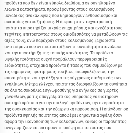
προϊόντα που δεν είναι εύκολα διαθέσιμα σε συνηθισμένα
λιανικά καταστήματα, προσφέροντας στους καλεσμένους
μοναδικές ανακαλύψεις που δημιουργούν ενθουσιασμό και
ευκαιρίες για συζητήσεις. Η έμφαση στην τεχνοτροπική
ποιότητα υποστηρίζει μικρές επιχειρήσεις και ανεξάρτητους
τεχνίτες, επιτρέποντας στους οικοδεσπότες να μεταδώσουν τις
αξίες τους, ενώ παρέχουν στους καλεσμένους ξεχωριστά
αντικείμενα που αντικατοπτρίζουν τη συνειδητή κατανάλωση
και την υποστήριξη της τοπικής κοινότητας. Τα προϊόντα
υψηλής ποιότητας συχνά προβάλλουν περιφερειακές
ειδικότητες, εποχιακά προϊόντα ή τάσεις που συμβαδίζουν με
τις σημερινές προτιμήσεις του βίου, διασφαλίζοντας την
επικαιρότητα και την έλξη για τις σύγχρονες αισθητικές των
ενηλίκων. Μέτρα ελέγχου ποιότητας διασφαλίζουν τη συνέπεια
σε όλα τα σακούλια ευγνωμοσύνης για ενήλικες σε γιορτές
γενεθλίων, με τις επαγγελματικές υπηρεσίες να διατηρούν
αυστηρά πρότυπα για την επιλογή προϊόντων, την ακεραιότητα
της συσκευασίας και την εξαιρετική παρουσίαση. Η επένδυση σε
προϊόντα υψηλής ποιότητας αποφέρει σημαντικά οφέλη όσον
αφορά την ικανοποίηση των καλεσμένων, καθώς οι παραλήπτες
αναγνωρίζουν και εκτιμούν τη σκέψη και το κόστος που