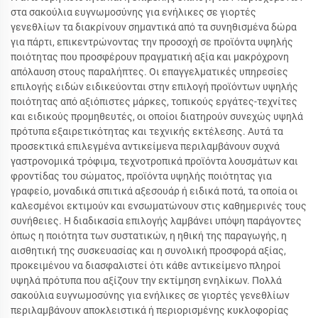
στα σακούλια ευγνωμοσύνης για ενήλικες σε γιορτές
γενεθλίων τα διακρίνουν σημαντικά από τα συνηθισμένα δώρα
για πάρτι, επικεντρώνοντας την προσοχή σε προϊόντα υψηλής
ποιότητας που προσφέρουν πραγματική αξία και μακρόχρονη
απόλαυση στους παραλήπτες. Οι επαγγελματικές υπηρεσίες
επιλογής ειδών ειδικεύονται στην επιλογή προϊόντων υψηλής
ποιότητας από αξιόπιστες μάρκες, τοπικούς εργάτες-τεχνίτες
και ειδικούς προμηθευτές, οι οποίοι διατηρούν συνεχώς υψηλά
πρότυπα εξαιρετικότητας και τεχνικής εκτέλεσης. Αυτά τα
προσεκτικά επιλεγμένα αντικείμενα περιλαμβάνουν συχνά
γαστρονομικά τρόφιμα, τεχνοτροπικά προϊόντα λουσμάτων και
φροντίδας του σώματος, προϊόντα υψηλής ποιότητας για
γραφείο, μοναδικά σπιτικά αξεσουάρ ή ειδικά ποτά, τα οποία οι
καλεσμένοι εκτιμούν και ενσωματώνουν στις καθημερινές τους
συνήθειες. Η διαδικασία επιλογής λαμβάνει υπόψη παράγοντες
όπως η ποιότητα των συστατικών, η ηθική της παραγωγής, η
αισθητική της συσκευασίας και η συνολική προσφορά αξίας,
προκειμένου να διασφαλιστεί ότι κάθε αντικείμενο πληροί
υψηλά πρότυπα που αξίζουν την εκτίμηση ενηλίκων. Πολλά
σακούλια ευγνωμοσύνης για ενήλικες σε γιορτές γενεθλίων
περιλαμβάνουν αποκλειστικά ή περιορισμένης κυκλοφορίας