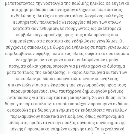
μετατρέποντας την νοσταλγία της παιδικής ηλικίας σε ευγενικά
και χρήσιμα δώρα που ενισχύουν αξέχαστες εορταστικές
εκδηλώσεις. Αυτές οι προσεκτικά επιλεγμένες συλλογές
εξυπηρετούν πολλαπλές λειτουργίες πέραν των απλών
εορταστικών ενθύμιων, λειτουργώντας ως σκεπτόμενα
σύμβολα ευγνωμοσύνης προς τους καλεσμένους που
συμμετέχουν στις εορταστικές εκδηλώσεις γενεθλίων. Οι
σύγχρονες σακούλες με δώρα για ενήλικες σε πάρτι γενεθλίων
περιλαμβάνουν υψηλής ποιότητας υλικά, σοφιστικέ συσκευασία
και χρήσιμα αντικείμενα που οι καλεσμένοι εκτιμούν
πραγματικά και χρησιμοποιούν για μεγάλο χρονικό διάστημα
μετά το τέλος της εκδήλωσης. Η κύρια λειτουργία αυτών των
σακουλών με δώρα προσανατολισμένων σε ενήλικες
επικεντρώνεται στην έκφραση της ευγνωμοσύνης προς τους
παρευρισκόμενους, ενώ ταυτόχρονα δημιουργούν μόνιμες
εντυπώσεις για την εορταστική εκδήλωση. Σε αντίθεση με τα
δώρα για πάρτι παιδιών, τα οποία περιέχουν προσωρινά ενθύμια,
οι σακούλες με δώρα για ενήλικες σε εκδηλώσεις γενεθλίων
περιλαμβάνουν πρακτικά αντικείμενα, όπως γαστρονομικά
εδέσματα, προϊόντα για την ευεξία, εργασίες εργαστηριακής
τέχνης ή προσωπικοποιημένα αναμνηστικά. Τα τεχνολογικά