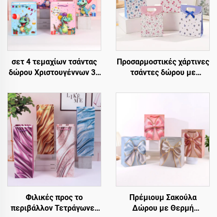
σετ 4 τεμαχίων τσάντας
Προσαρμοστικές χάρτινες
δώρου Χριστουγέννων 3D
τσάντες δώρου με
– Ανώτερη συσκευασία
ανοιγόμενη κορυφή –
για λιανική και δώρα
Πολυτέλεια,
επαναχρησιμοποιήσιμες
και πλήρως
προσαρμοστικές
Φιλικές προς το
Πρέμιουμ Σακούλα
περιβάλλον Τετράγωνες
Δώρου με Θερμή