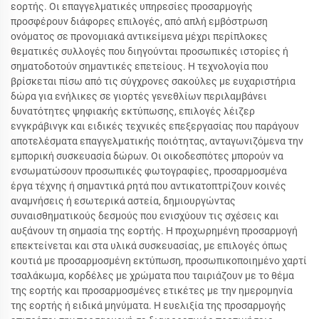
εορτής. Οι επαγγελματικές υπηρεσίες προσαρμογής
προσφέρουν διάφορες επιλογές, από απλή εμβόστρωση
ονόματος σε προνομιακά αντικείμενα μέχρι περίπλοκες
θεματικές συλλογές που διηγούνται προσωπικές ιστορίες ή
σηματοδοτούν σημαντικές επετείους. Η τεχνολογία που
βρίσκεται πίσω από τις σύγχρονες σακούλες με ευχαριστήρια
δώρα για ενήλικες σε γιορτές γενεθλίων περιλαμβάνει
δυνατότητες ψηφιακής εκτύπωσης, επιλογές λέιζερ
ενγκράβινγκ και ειδικές τεχνικές επεξεργασίας που παράγουν
αποτελέσματα επαγγελματικής ποιότητας, ανταγωνιζόμενα την
εμπορική συσκευασία δώρων. Οι οικοδεσπότες μπορούν να
ενσωματώσουν προσωπικές φωτογραφίες, προσαρμοσμένα
έργα τέχνης ή σημαντικά ρητά που αντικατοπτρίζουν κοινές
αναμνήσεις ή εσωτερικά αστεία, δημιουργώντας
συναισθηματικούς δεσμούς που ενισχύουν τις σχέσεις και
αυξάνουν τη σημασία της εορτής. Η προχωρημένη προσαρμογή
επεκτείνεται και στα υλικά συσκευασίας, με επιλογές όπως
κουτιά με προσαρμοσμένη εκτύπωση, προσωπικοποιημένο χαρτί
τσαλάκωμα, κορδέλες με χρώματα που ταιριάζουν με το θέμα
της εορτής και προσαρμοσμένες ετικέτες με την ημερομηνία
της εορτής ή ειδικά μηνύματα. Η ευελιξία της προσαρμογής