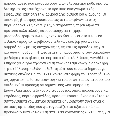
παρουσιάσεις που επιδεικνύουν αποτελεσματικά κάθε προϊόν,
διατηρώντας ταυτόχρονα τα πρότυπα επαγγελματικής
εμφάνισης καθ’ όλη τη διαδικασία χειρισμού και διανομής. Οι
επιλογές βιώσιμης συσκευασίας ανταποκρίνονται στις
περιβαλλοντικές ανησυχίες, διατηρώντας παράλληλα τα
πρότυπα πολυτελούς παρουσίασης, με τη χρήση
βιοαποδομήσιμων υλικών, ανακυκλώσιμων συστατικών και
φιλικών προς το περιβάλλον τελικών επεξεργασιών που
συμβαδίζουν με τις σύγχρονες αξίες και τις προσδοκίες για
κοινωνική ευθύνη. Η ποιότητα της παρουσίασης των σακούλων
με δώρα για ενήλικες σε εορταστικές εκδηλώσεις γενεθλίων
επηρεάζει συχνά την αντίληψη των καλεσμένων για ολόκληρη
την εκδήλωση, καθώς η εξεζητημένη συσκευασία δημιουργεί
θετικές συνδέσεις που εκτείνονται στη φήμη του εορταζόμενου
ως οργανωτή εξαιρετικών συγκεντρώσεων και ως ατόμου που
επιδεικνύει προσοχή σε σημαντικές λεπτομέρειες.
Επαγγελματικές τελικές λεπτομέρειες, όπως προσαρμοστικά
κορδέλες, κεριά σφραγίδας, προσωπικοποιημένες ετικέτες και
συντονισμένα χρωματικά σχήματα, δημιουργούν συνεκτικές
οπτικές εμπειρίες που φωτογραφίζονται εξαιρετικά και
προκαλούν θετική κάλυψη στα μέσα κοινωνικής δικτύωσης για